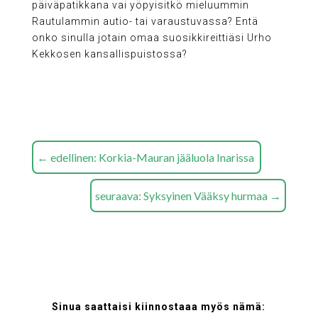
päiväpatikkana vai yöpyisitkö mieluummin
Rautulammin autio- tai varaustuvassa? Entä
onko sinulla jotain omaa suosikkireittiäsi Urho
Kekkosen kansallispuistossa?
←
edellinen: Korkia-Mauran jääluola Inarissa
seuraava: Syksyinen Vääksy hurmaa
→
Sinua saattaisi kiinnostaaa myös nämä: