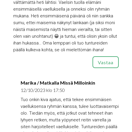
välttämättä heti lähtisi. Vaelsin tuolla elämäni
ensimmäisellä vaelluksella ja onneksi olin ryhmän
mukana. Heti ensimmäisenä päivänä oli niin sankka
sumu, ettei maisemia näkynyt lainkaan (ja siksi moni
näistä maisemista näytti hieman vierailta, tai sitten
olen vain unohtanut) 😀 ja tuntui, että olisin yksin ollut
ihan hukassa… Oma lemppari oli tuo tuntureiden
päällä kulkeva kohta, se oli mielettömän ihana!
Vastaa
Marika / Matkalla Missä Milloinkin
12/10/2023 klo 17:50
Tuo onkin kiva ajatus, että tekee ensimmäisen
vaelluksensa ryhmän kanssa, tulee luottavaisempi
olo. Tiedän myös, että jotkut ovat tehneet ihan
lyhyen retken, mutta yöpyneet reitin varrella ja
siten harjoitelleet vaellukselle. Tuntureiden päällä