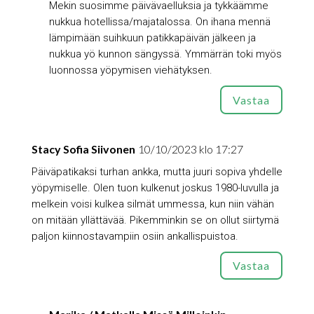
Mekin suosimme päivävaelluksia ja tykkäämme
nukkua hotellissa/majatalossa. On ihana mennä
lämpimään suihkuun patikkapäivän jälkeen ja
nukkua yö kunnon sängyssä. Ymmärrän toki myös
luonnossa yöpymisen viehätyksen.
Vastaa
Stacy Sofia Siivonen
10/10/2023 klo 17:27
Päiväpatikaksi turhan ankka, mutta juuri sopiva yhdelle
yöpymiselle. Olen tuon kulkenut joskus 1980-luvulla ja
melkein voisi kulkea silmät ummessa, kun niin vähän
on mitään yllättävää. Pikemminkin se on ollut siirtymä
paljon kiinnostavampiin osiin ankallispuistoa.
Vastaa