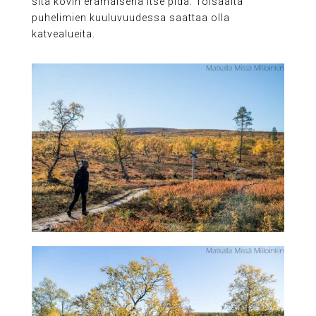
sitä kovin erämaisena itse pidä. Toisaalta
puhelimien kuuluvuudessa saattaa olla
katvealueita.