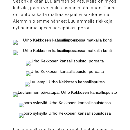
Sesonkiaikaan Luulammen päivätulvalla on myös
kahvila, jossa voi halutessaan pitää tauon. Tänne
on lähtöpaikalta matkaa vajaat viisi kilometriä.
Aiemmin olemme nähneet Luulammella riekkoja,
nyt näimme upean sarvipäisen poron.
Luulammelta matka jatkuu kohti Rautulampea, ja