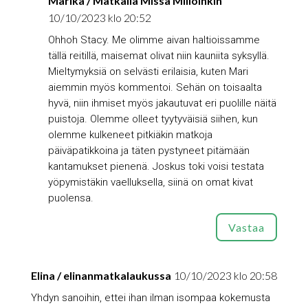
Marika / Matkalla Missä Milloinkin
10/10/2023 klo 20:52
Ohhoh Stacy. Me olimme aivan haltioissamme
tällä reitillä, maisemat olivat niin kauniita syksyllä.
Mieltymyksiä on selvästi erilaisia, kuten Mari
aiemmin myös kommentoi. Sehän on toisaalta
hyvä, niin ihmiset myös jakautuvat eri puolille näitä
puistoja. Olemme olleet tyytyväisiä siihen, kun
olemme kulkeneet pitkiäkin matkoja
päiväpatikkoina ja täten pystyneet pitämään
kantamukset pienenä. Joskus toki voisi testata
yöpymistäkin vaelluksella, siinä on omat kivat
puolensa.
Vastaa
Elina / elinanmatkalaukussa
10/10/2023 klo 20:58
Yhdyn sanoihin, ettei ihan ilman isompaa kokemusta