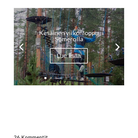
Kesäinen viikonloppu
Somerolla
Lue lisää
26 Kommentit