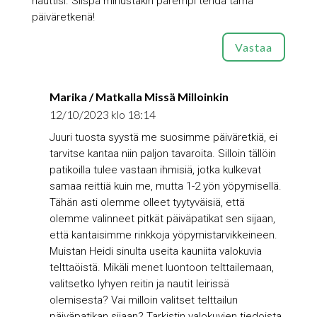
nauttisi. Siispä minustakin parempi tehdä tämä
päiväretkenä!
Vastaa
Marika / Matkalla Missä Milloinkin
12/10/2023 klo 18:14
Juuri tuosta syystä me suosimme päiväretkiä, ei
tarvitse kantaa niin paljon tavaroita. Silloin tällöin
patikoilla tulee vastaan ihmisiä, jotka kulkevat
samaa reittiä kuin me, mutta 1-2 yön yöpymisellä.
Tähän asti olemme olleet tyytyväisiä, että
olemme valinneet pitkät päiväpatikat sen sijaan,
että kantaisimme rinkkoja yöpymistarvikkeineen.
Muistan Heidi sinulta useita kauniita valokuvia
telttaöistä. Mikäli menet luontoon telttailemaan,
valitsetko lyhyen reitin ja nautit leirissä
olemisesta? Vai milloin valitset telttailun
päiväpatikan sijaan? Tarkistin valokuvien tiedoista