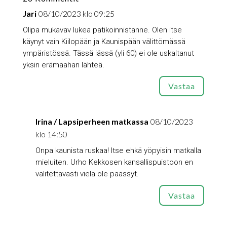
Jari
08/10/2023 klo 09:25
Olipa mukavav lukea patikoinnistanne. Olen itse
käynyt vain Kiilopään ja Kaunispään välittömässä
ympäristössä. Tässä iässä (yli 60) ei ole uskaltanut
yksin erämaahan lähteä.
Vastaa
Irina / Lapsiperheen matkassa
08/10/2023
klo 14:50
Onpa kaunista ruskaa! Itse ehkä yöpyisin matkalla
mieluiten. Urho Kekkosen kansallispuistoon en
valitettavasti vielä ole päässyt.
Vastaa