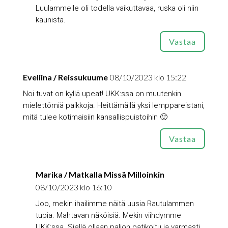
Luulammelle oli todella vaikuttavaa, ruska oli niin
kaunista.
Vastaa
Eveliina / Reissukuume
08/10/2023 klo 15:22
Noi tuvat on kyllä upeat! UKK:ssa on muutenkin
mielettömiä paikkoja. Heittämällä yksi lemppareistani,
mitä tulee kotimaisiin kansallispuistoihin 🙂
Vastaa
Marika / Matkalla Missä Milloinkin
08/10/2023 klo 16:10
Joo, mekin ihailimme näitä uusia Rautulammen
tupia. Mahtavan näköisiä. Mekin viihdymme
UKK:ssa. Siellä ollaan paljon patikoitu ja varmasti