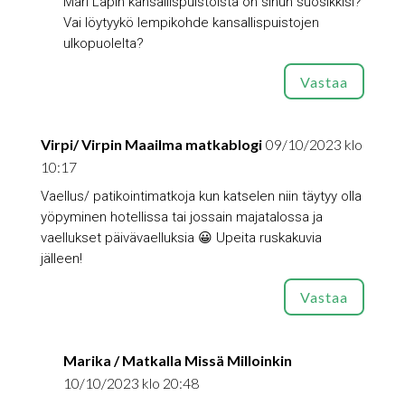
Mari Lapin kansallispuistoista on sinun suosikkisi?
Vai löytyykö lempikohde kansallispuistojen
ulkopuolelta?
Vastaa
Virpi/ Virpin Maailma matkablogi
09/10/2023 klo
10:17
Vaellus/ patikointimatkoja kun katselen niin täytyy olla
yöpyminen hotellissa tai jossain majatalossa ja
vaellukset päivävaelluksia 😀 Upeita ruskakuvia
jälleen!
Vastaa
Marika / Matkalla Missä Milloinkin
10/10/2023 klo 20:48