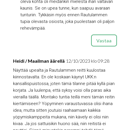
oleva kohta oli meidänkin mielestä ihan valtavan
kaunis. Se on upea tunne, kun saapuu avaraan
tunturiin. Tykkäsin myös ennen Rautulammen
tupia olevasta osiosta, joka puolestaan oli paljon
rehevämpää.
Vastaa
Heidi / Maailman äärellä
12/10/2023 klo 09:28
Näyttää upealta ja Rautulammen reitti kuulostaa
kiinnostavalta. En ole koskaan käynyt UKK:n
kansallispuistossa, joten tämä tilanne pitää kyllä pian
korjata. Ja luulenpa, että syksy voisi olla paras aika
vierailla täällä. Montako tuntia teillä meni tämän reitin
kiertämiseen? Yöpyminen varaustuvassa olisi ihana
idea, mutta sitten joutuisi raahaamaan kaikkia
yöpymiskamppeita mukana, niin kävely ei olisi niin
kivaa. Ja jos sattuisikin huono sää, niin reitistä ei