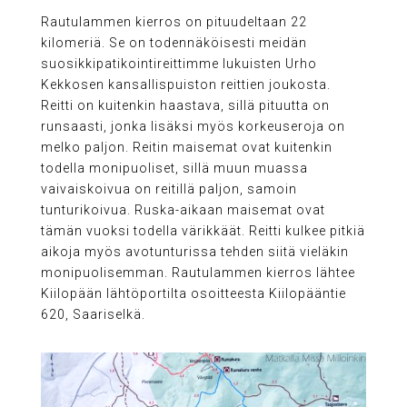
Rautulammen kierros on pituudeltaan 22
kilomeriä. Se on todennäköisesti meidän
suosikkipatikointireittimme lukuisten Urho
Kekkosen kansallispuiston reittien joukosta.
Reitti on kuitenkin haastava, sillä pituutta on
runsaasti, jonka lisäksi myös korkeuseroja on
melko paljon. Reitin maisemat ovat kuitenkin
todella monipuoliset, sillä muun muassa
vaivaiskoivua on reitillä paljon, samoin
tunturikoivua. Ruska-aikaan maisemat ovat
tämän vuoksi todella värikkäät. Reitti kulkee pitkiä
aikoja myös avotunturissa tehden siitä vieläkin
monipuolisemman. Rautulammen kierros lähtee
Kiilopään lähtöportilta osoitteesta Kiilopääntie
620, Saariselkä.