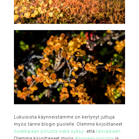
Lukuisista käynneistämme on kertynyt juttuja
myös tänne blogin puolelle. Olemme kirjoittaneet
Iisakkipään polusta sekä syksy-
että
talviaikaan
.
Olemme kirjoittaneet myös
Ahopään polusta
ja