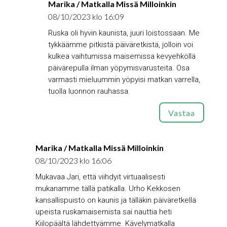
Marika / Matkalla Missä Milloinkin
08/10/2023 klo 16:09
Ruska oli hyvin kaunista, juuri loistossaan. Me
tykkäämme pitkistä päiväretkistä, jolloin voi
kulkea vaihtumissa maisemissa kevyehköllä
päivärepulla ilman yöpymisvarusteita. Osa
varmasti mieluummin yöpyisi matkan varrella,
tuolla luonnon rauhassa.
Vastaa
Marika / Matkalla Missä Milloinkin
08/10/2023 klo 16:06
Mukavaa Jari, että viihdyit virtuaalisesti
mukanamme tällä patikalla. Urho Kekkosen
kansallispuisto on kaunis ja tälläkin päiväretkellä
upeista ruskamaisemista sai nauttia heti
Kiilopäältä lähdettyämme. Kävelymatkalla