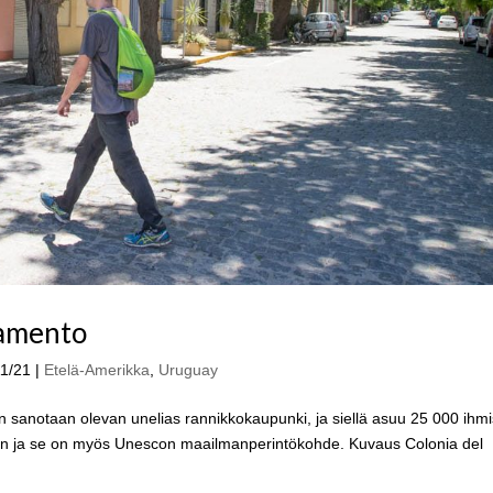
ramento
11/21
|
Etelä-Amerikka
,
Uruguay
sanotaan olevan unelias rannikkokaupunki, ja siellä asuu 25 000 ihmi
nen ja se on myös Unescon maailmanperintökohde. Kuvaus Colonia del