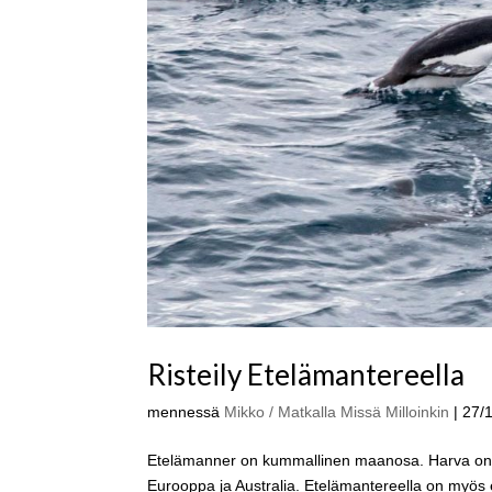
Risteily Etelämantereella
mennessä
Mikko / Matkalla Missä Milloinkin
|
27/
Etelämanner on kummallinen maanosa. Harva on ehk
Eurooppa ja Australia. Etelämantereella on myös ete