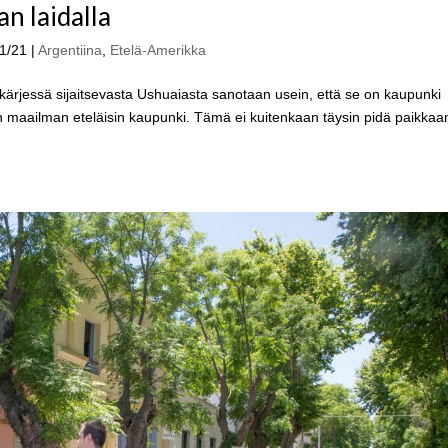
n laidalla
11/21
|
Argentiina
,
Etelä-Amerikka
läkärjessä sijaitsevasta Ushuaiasta sanotaan usein, että se on kaupunki
on maailman eteläisin kaupunki. Tämä ei kuitenkaan täysin pidä paikkaa