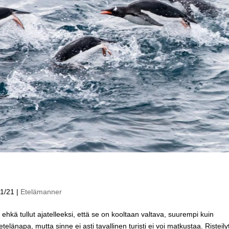
11/21
|
Etelämanner
ä tullut ajatelleeksi, että se on kooltaan valtava, suurempi kuin
länapa, mutta sinne ei asti tavallinen turisti ei voi matkustaa. Risteily