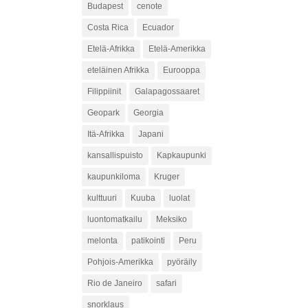
Budapest
cenote
Costa Rica
Ecuador
Etelä-Afrikka
Etelä-Amerikka
eteläinen Afrikka
Eurooppa
Filippiinit
Galapagossaaret
Geopark
Georgia
Itä-Afrikka
Japani
kansallispuisto
Kapkaupunki
kaupunkiloma
Kruger
kulttuuri
Kuuba
luolat
luontomatkailu
Meksiko
melonta
patikointi
Peru
Pohjois-Amerikka
pyöräily
Rio de Janeiro
safari
snorklaus