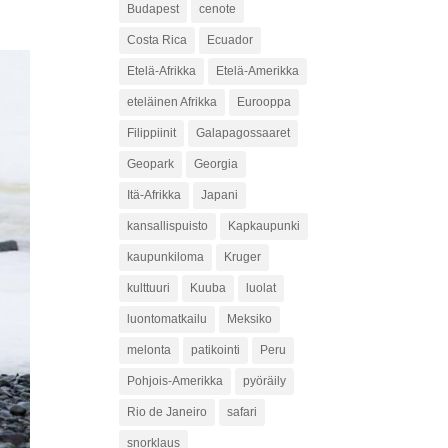
Budapest
cenote
Costa Rica
Ecuador
Etelä-Afrikka
Etelä-Amerikka
eteläinen Afrikka
Eurooppa
Filippiinit
Galapagossaaret
Geopark
Georgia
Itä-Afrikka
Japani
kansallispuisto
Kapkaupunki
kaupunkiloma
Kruger
kulttuuri
Kuuba
luolat
luontomatkailu
Meksiko
melonta
patikointi
Peru
Pohjois-Amerikka
pyöräily
Rio de Janeiro
safari
snorklaus