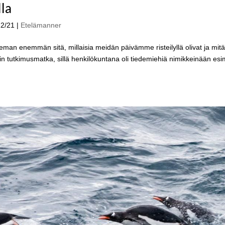
lla
12/21
|
Etelämanner
eman enemmän sitä, millaisia meidän päivämme risteilyllä olivat ja mit
an kuin tutkimusmatka, sillä henkilökuntana oli tiedemiehiä nimikkeinään esi