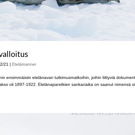
valloitus
12/21
|
Etelämanner
n ensimmäisiin etelänavan tutkimusmatkoihin, joihin liittyviä dokument
akso oli 1897-1922. Etelänaparetkien sankariaika on saanut nimensä si