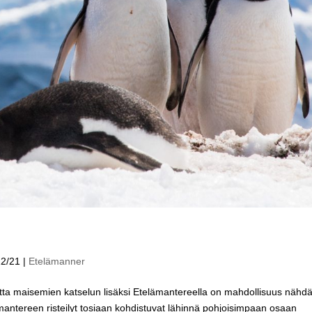
12/21
|
Etelämanner
tta maisemien katselun lisäksi Etelämantereella on mahdollisuus nähd
ämantereen risteilyt tosiaan kohdistuvat lähinnä pohjoisimpaan osaan