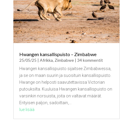
Hwangen kansallispuisto – Zimbabwe
25/05/25
|
Afrikka
,
Zimbabwe
| 34 kommentit
Hwangen kansallispuisto sijaitsee Zimbabwessa,
ja se on maan suurin ja suosituin kansallispuisto.
Hwange on helposti saavutettavissa Victorian
putouksilta. Kuuluisa Hwangen kansallispuisto on
varsinkin norsuista, joita on valtavat määrät.
Erityisen paljon, sadoittain,...
lue lisää