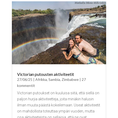
Victorian putousten aktiviteetit
27/06/25
|
Afrikka
,
Sambia
,
Zimbabwe
| 27
kommentit
Victorian putoukset on kuuluisa siitä, että siellä on
paljon hurjia aktiviteetteja, joita minäkin halusin
ilman muuta päästä kokeilemaan. Useat aktiviteetit
on mahdollista toteuttaa ympäri vuoden, mutta
osa aktiviteeteista on sellaisia, että ne ovat