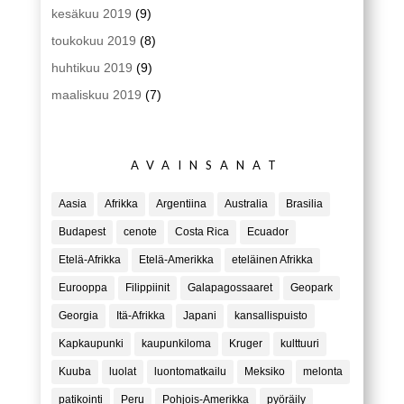
kesäkuu 2019
(9)
toukokuu 2019
(8)
huhtikuu 2019
(9)
maaliskuu 2019
(7)
AVAINSANAT
Aasia
Afrikka
Argentiina
Australia
Brasilia
Budapest
cenote
Costa Rica
Ecuador
Etelä-Afrikka
Etelä-Amerikka
eteläinen Afrikka
Eurooppa
Filippiinit
Galapagossaaret
Geopark
Georgia
Itä-Afrikka
Japani
kansallispuisto
Kapkaupunki
kaupunkiloma
Kruger
kulttuuri
Kuuba
luolat
luontomatkailu
Meksiko
melonta
patikointi
Peru
Pohjois-Amerikka
pyöräily