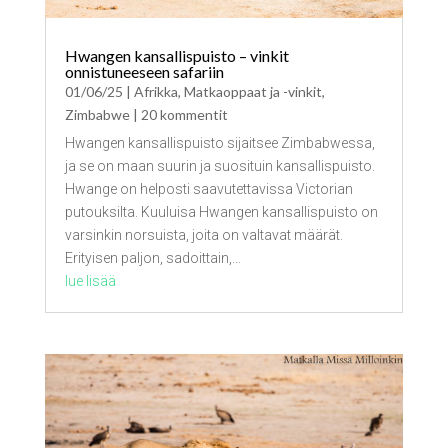
Hwangen kansallispuisto – vinkit
onnistuneeseen safariin
01/06/25
|
Afrikka
,
Matkaoppaat ja -vinkit
,
Zimbabwe
| 20 kommentit
Hwangen kansallispuisto sijaitsee Zimbabwessa,
ja se on maan suurin ja suosituin kansallispuisto.
Hwange on helposti saavutettavissa Victorian
putouksilta. Kuuluisa Hwangen kansallispuisto on
varsinkin norsuista, joita on valtavat määrät.
Erityisen paljon, sadoittain,...
lue lisää