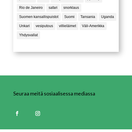
Rio de Janeiro
safari
snorklaus
Suomen kansallispuistot
Suomi
Tansania
Uganda
Unkari
vesiputous
villieläimet
Väli-Amerikka
Yhdysvallat
Seuraa meitä sosiaalisessa mediassa