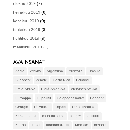
elokuu 2019
(7)
heinäkuu 2019
(8)
kesäkuu 2019
(9)
toukokuu 2019
(8)
huhtikuu 2019
(9)
maaliskuu 2019
(7)
AVAINSANAT
Aasia
Afrikka
Argentiina
Australia
Brasilia
Budapest
cenote
Costa Rica
Ecuador
Etelä-Afrikka
Etelä-Amerikka
eteläinen Afrikka
Eurooppa
Filippiinit
Galapagossaaret
Geopark
Georgia
Itä-Afrikka
Japani
kansallispuisto
Kapkaupunki
kaupunkiloma
Kruger
kulttuuri
Kuuba
luolat
luontomatkailu
Meksiko
melonta