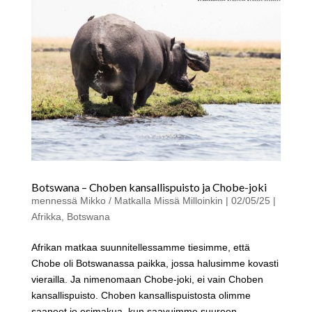
Botswana – Choben kansallispuisto ja Chobe-joki
mennessä
Mikko / Matkalla Missä Milloinkin
|
02/05/25
|
Afrikka
,
Botswana
Afrikan matkaa suunnitellessamme tiesimme, että
Chobe oli Botswanassa paikka, jossa halusimme kovasti
vierailla. Ja nimenomaan Chobe-joki, ei vain Choben
kansallispuisto. Choben kansallispuistosta olimme
saaneet jo esimakua, kun saavuimme suureen