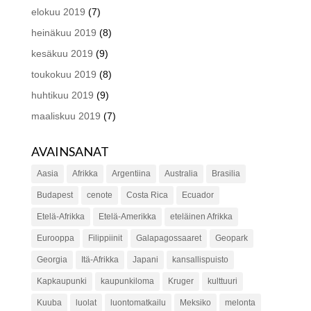
elokuu 2019
(7)
heinäkuu 2019
(8)
kesäkuu 2019
(9)
toukokuu 2019
(8)
huhtikuu 2019
(9)
maaliskuu 2019
(7)
AVAINSANAT
Aasia
Afrikka
Argentiina
Australia
Brasilia
Budapest
cenote
Costa Rica
Ecuador
Etelä-Afrikka
Etelä-Amerikka
eteläinen Afrikka
Eurooppa
Filippiinit
Galapagossaaret
Geopark
Georgia
Itä-Afrikka
Japani
kansallispuisto
Kapkaupunki
kaupunkiloma
Kruger
kulttuuri
Kuuba
luolat
luontomatkailu
Meksiko
melonta