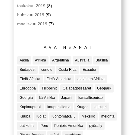
toukokuu 2019
(8)
huhtikuu 2019
(9)
maaliskuu 2019
(7)
AVAINSANAT
Aasia
Afrikka
Argentiina
Australia
Brasilia
Budapest
cenote
Costa Rica
Ecuador
Etelä-Afrikka
Etelä-Amerikka
eteläinen Afrikka
Eurooppa
Filippiinit
Galapagossaaret
Geopark
Georgia
Itä-Afrikka
Japani
kansallispuisto
Kapkaupunki
kaupunkiloma
Kruger
kulttuuri
Kuuba
luolat
luontomatkailu
Meksiko
melonta
patikointi
Peru
Pohjois-Amerikka
pyöräily
Rio de Janeiro
safari
snorklaus