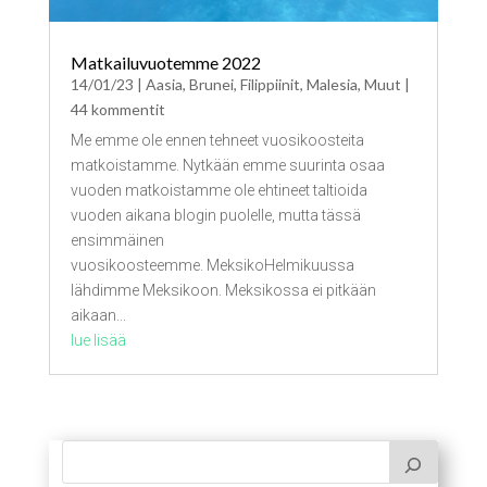
Matkailuvuotemme 2022
14/01/23
|
Aasia
,
Brunei
,
Filippiinit
,
Malesia
,
Muut
|
44 kommentit
Me emme ole ennen tehneet vuosikoosteita
matkoistamme. Nytkään emme suurinta osaa
vuoden matkoistamme ole ehtineet taltioida
vuoden aikana blogin puolelle, mutta tässä
ensimmäinen
vuosikoosteemme. MeksikoHelmikuussa
lähdimme Meksikoon. Meksikossa ei pitkään
aikaan...
lue lisää