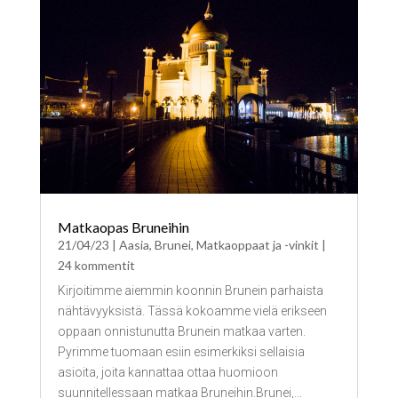
Matkaopas Bruneihin
21/04/23
|
Aasia
,
Brunei
,
Matkaoppaat ja -vinkit
|
24 kommentit
Kirjoitimme aiemmin koonnin Brunein parhaista
nähtävyyksistä. Tässä kokoamme vielä erikseen
oppaan onnistunutta Brunein matkaa varten.
Pyrimme tuomaan esiin esimerkiksi sellaisia
asioita, joita kannattaa ottaa huomioon
suunnitellessaan matkaa Bruneihin.Brunei,...