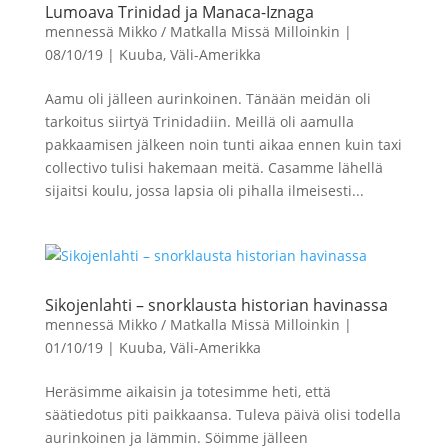
Lumoava Trinidad ja Manaca-Iznaga
mennessä
Mikko / Matkalla Missä Milloinkin
|
08/10/19
|
Kuuba
,
Väli-Amerikka
Aamu oli jälleen aurinkoinen. Tänään meidän oli
tarkoitus siirtyä Trinidadiin. Meillä oli aamulla
pakkaamisen jälkeen noin tunti aikaa ennen kuin taxi
collectivo tulisi hakemaan meitä. Casamme lähellä
sijaitsi koulu, jossa lapsia oli pihalla ilmeisesti...
Sikojenlahti – snorklausta historian havinassa
mennessä
Mikko / Matkalla Missä Milloinkin
|
01/10/19
|
Kuuba
,
Väli-Amerikka
Heräsimme aikaisin ja totesimme heti, että
säätiedotus piti paikkaansa. Tuleva päivä olisi todella
aurinkoinen ja lämmin. Söimme jälleen