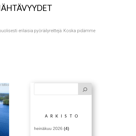
 NÄHTÄVYYDET
lisesti erilaisia pyöräilyreittejä. Koska pidämme
ARKISTO
heinäkuu 2026
(4)