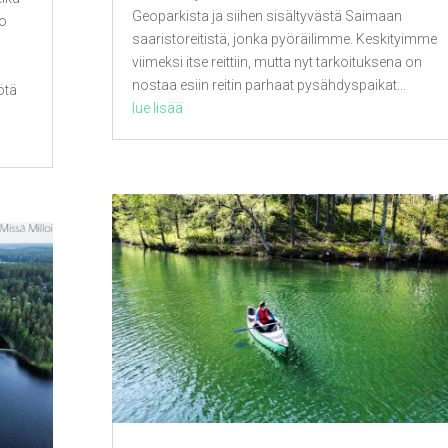
Geoparkista ja siihen sisältyvästä Saimaan
jo
saaristoreitistä, jonka pyöräilimme. Keskityimme
n
viimeksi itse reittiin, mutta nyt tarkoituksena on
nostaa esiin reitin parhaat pysähdyspaikat...
ötä
lue lisää