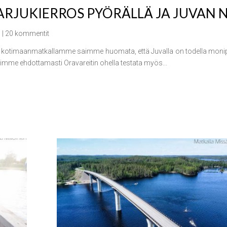
RJUKIERROS PYÖRÄLLÄ JA JUVAN
i
| 20 kommentit
 kotimaanmatkallamme saimme huomata, että Juvalla on todella monipuo
simme ehdottamasti Oravareitin ohella testata myös...