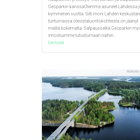
Geoparkin kanssaOlemme asuneet Lahdessa 
kymmenen vuotta. Silti moni Lahden keskusta
tuntumassa olevistaluontokohteista on jäänyt
meiltä kokematta. Salpausselkä Geoparkin my
innostuimme tutustumaan näihin...
lue lisää