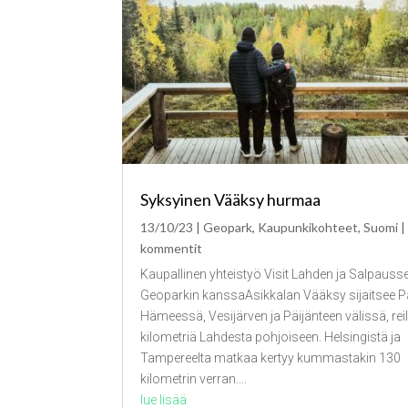
Syksyinen Vääksy hurmaa
13/10/23
|
Geopark
,
Kaupunkikohteet
,
Suomi
|
kommentit
Kaupallinen yhteistyö Visit Lahden ja Salpauss
Geoparkin kanssaAsikkalan Vääksy sijaitsee Pä
Hämeessä, Vesijärven ja Päijänteen välissä, rei
kilometriä Lahdesta pohjoiseen. Helsingistä ja
Tampereelta matkaa kertyy kummastakin 130
kilometrin verran....
lue lisää