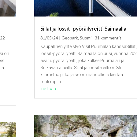
Sillat ja lossit -pyöräilyreitti Saimaalla
 22
31/05/24
|
Geopark
,
Suomi
| 31 kommentit
Kaupallinen yhteistyö Visit Puumalan kanssaSillat 
si on
lossit -pyöräilyreitti Saimaalla on uusi, vuonna 20
eet
avattu pyöräilyreitti, joka kulkee Puumalan ja
änä
Sulkavan alueilla. Sillat ja lossit -reitti on 86
kilometriä pitkä ja se on mahdollista kiertää
molempiin...
lue lisää