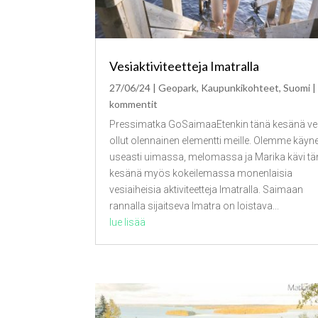
Vesiaktiviteetteja Imatralla
27/06/24
|
Geopark
,
Kaupunkikohteet
,
Suomi
|
kommentit
Pressimatka GoSaimaaEtenkin tänä kesänä ve
ollut olennainen elementti meille. Olemme käyn
useasti uimassa, melomassa ja Marika kävi t
kesänä myös kokeilemassa monenlaisia
vesiaiheisia aktiviteetteja Imatralla. Saimaan
rannalla sijaitseva Imatra on loistava...
lue lisää