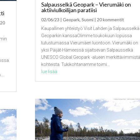
Salpausselkä Geopark – Vierumäki on
aktiiviulkoilijan paratiisi
ti
02/06/23
|
Geopark
,
Suomi
| 20 kommentit
 20
Kaupallinen yhteistyö Visit Lahden ja Salpausselkä
Geoparkin kanssaOlimme toukokuun lopussa
mmin
tutustumassa Vierumäen luontoon. Vierumäki on
yksi Päijät-Hämeessä sijaitsevan Salpausselkä
UNESCO Global Geopark -alueen merkittävimmist
rossa
kohteista. Tukikohtanamme toimi...
n
lue lisää
..