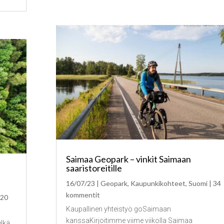
Saimaa Geopark – vinkit Saimaan
saaristoreitille
16/07/23
|
Geopark
,
Kaupunkikohteet
,
Suomi
| 34
kommentit
 20
Kaupallinen yhteistyö goSaimaan
kanssaKirjoitimme viime viikolla Saimaa
elkä