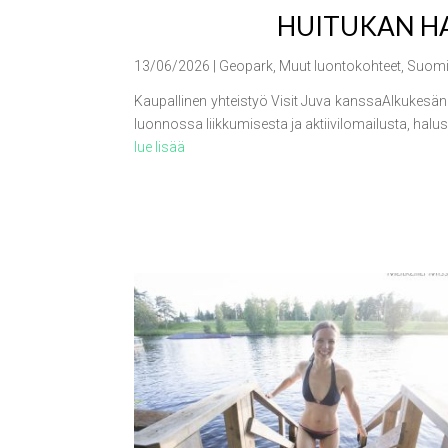
HUITUKAN HA
13/06/2026
|
Geopark
,
Muut luontokohteet
,
Suom
Kaupallinen yhteistyö Visit Juva kanssaAlkukesän
luonnossa liikkumisesta ja aktiivilomailusta, halu
lue lisää