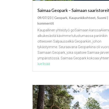
Saimaa Geopark – Saimaan saaristoreit
09/07/23
|
Geopark
,
Kaupunkikohteet
,
Suomi
|
kommentit
Kaupallinen yhteistyö goSaimaan kanssaAie
alkukesästä kävimme tutustumassa pariinikin
otteeseen Salpausselkä Geoparkiin, johon
tykästyimme. Seuraavana Geoparkina oli vuo
Saimaan Geopark, joka sijaitsee Saimaa-järve
ympäristössä. Saimaa Geopark kokoaa yhteen.
lue lisää