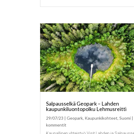
Salpausselkä Geopark – Lahden
kaupunkiluontopolku Lehmusreitti
29/07/23
|
Geopark
,
Kaupunkikohteet
,
Suomi
|
kommentit
Kaupallinen yhteistyö Visit Lahden ja Salpauss