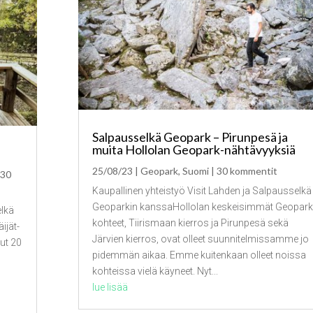
Salpausselkä Geopark – Pirunpesä ja
muita Hollolan Geopark-nähtävyyksiä
25/08/23
|
Geopark
,
Suomi
| 30 kommentit
 30
Kaupallinen yhteistyö Visit Lahden ja Salpausselkä
Geoparkin kanssaHollolan keskeisimmät Geopark
elkä
kohteet, Tiirismaan kierros ja Pirunpesä sekä
ijät-
Järvien kierros, ovat olleet suunnitelmissamme jo
lut 20
pidemmän aikaa. Emme kuitenkaan olleet noissa
kohteissa vielä käyneet. Nyt...
lue lisää