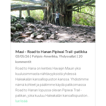
Maui – Road to Hanan Pipiwai Trail -patikka
03/05/26
|
Pohjois-Amerikka
,
Yhdysvallat
| 20
kommentit
Road to Hana on kenties Havaijin Mauin yksi
kuuluisimmasta nähtävyyksistä yhdessä
Haleakalān kansallispuiston kanssa. Yhdistimme
nämä kohteet ja päätimme käydä patikoimassa
Road to Hanan lopussa olevan Pipiwai Trail -
patikan, joka kuuluu Haleakalān kansallispuiston...
lue lisää