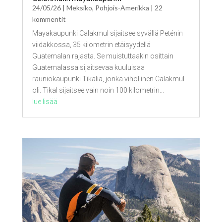
24/05/26
|
Meksiko
,
Pohjois-Amerikka
| 22
kommentit
Mayakaupunki Calakmul sijaitsee syvällä Peténin
viidakkossa, 35 kilometrin etäisyydellä
Guatemalan rajasta. Se muistuttaakin osittain
Guatemalassa sijaitsevaa kuuluisaa
rauniokaupunki Tikalia, jonka vihollinen Calakmul
oli. Tikal sijaitsee vain noin 100 kilometrin...
lue lisää