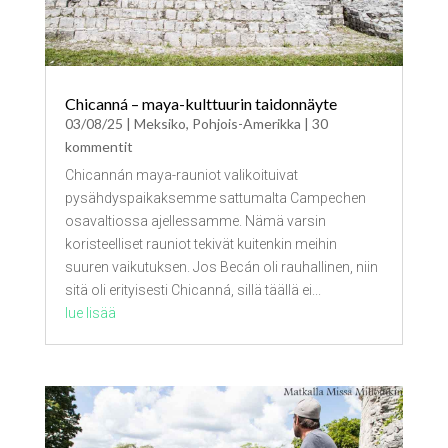
Chicanná – maya-kulttuurin taidonnäyte
03/08/25
|
Meksiko
,
Pohjois-Amerikka
| 30
kommentit
Chicannán maya-rauniot valikoituivat
pysähdyspaikaksemme sattumalta Campechen
osavaltiossa ajellessamme. Nämä varsin
koristeelliset rauniot tekivät kuitenkin meihin
suuren vaikutuksen. Jos Becán oli rauhallinen, niin
sitä oli erityisesti Chicanná, sillä täällä ei...
lue lisää