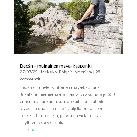
Becán – muinainen maya-kaupunki
27/07/25
|
Meksiko
,
Pohjois-Amerikka
| 28
kommentit
Becán on mielenkiintoinen maya-kaupunki
Jukatanin niemiemaalla. Täällä oli asutusta jo 550
ennen ajanlaskun alkua. Se kuitenkin autioitui ja
löydettiin uudelleen 1934. Jäljellä on raunioina
korkeita temppeleitä, joissa on vielä nähtävillä
näyttäviä yksityiskohtia....
lue lisää