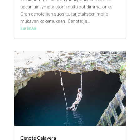
upean uintiympäristön, mutta pohdimme, onko
Gran cenote liian suosittu tarjotakseen meille
mukavan kokemuksen. Cenotet ja...
lue lisää
Cenote Calavera