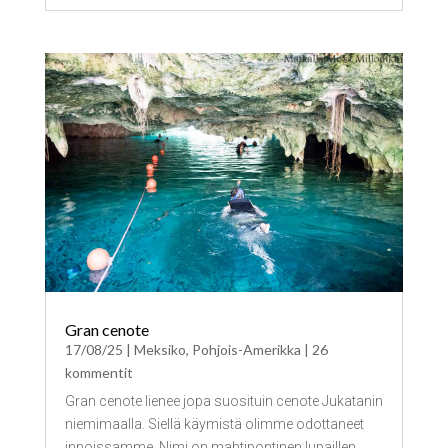
Gran cenote
17/08/25
|
Meksiko
,
Pohjois-Amerikka
| 26
kommentit
Gran cenote lienee jopa suosituin cenote Jukatanin
niemimaalla. Siellä käymistä olimme odottaneet
innoissamme. Nimi on mahtipontinen lupaillen