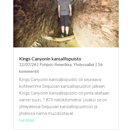
Kings Canyonin kansallispuisto
12/07/26
|
Pohjois-Amerikka
,
Yhdysvallat
| 16
kommentit
Kings Canyonin kansallispuisto oli seuraava
kohteemme Sequoian kansallispuiston jälkeen.
Kings Canyonin kansallispuisto on pinta-alaltaan
varsin suuri, 1 870 neliökilometriä. Lisäksi se on
yhteydessä Sequoian kansallispuistoon ja
yhdessä nämä muodostavat...
lue lisää