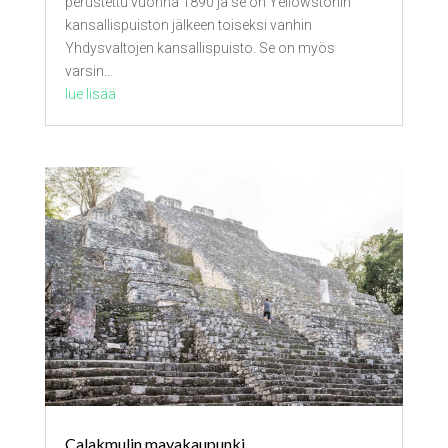
perustettu vuonna 1890 ja se on Yellowstonin
kansallispuiston jälkeen toiseksi vanhin
Yhdysvaltojen kansallispuisto. Se on myös
varsin...
lue lisää
Calakmulin mayakaupunki