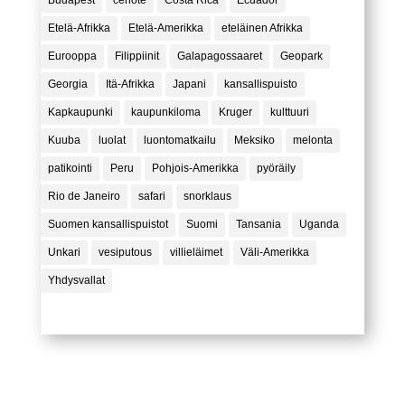
Budapest
cenote
Costa Rica
Ecuador
Etelä-Afrikka
Etelä-Amerikka
eteläinen Afrikka
Eurooppa
Filippiinit
Galapagossaaret
Geopark
Georgia
Itä-Afrikka
Japani
kansallispuisto
Kapkaupunki
kaupunkiloma
Kruger
kulttuuri
Kuuba
luolat
luontomatkailu
Meksiko
melonta
patikointi
Peru
Pohjois-Amerikka
pyöräily
Rio de Janeiro
safari
snorklaus
Suomen kansallispuistot
Suomi
Tansania
Uganda
Unkari
vesiputous
villieläimet
Väli-Amerikka
Yhdysvallat