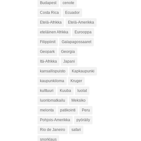
Budapest
cenote
Costa Rica
Ecuador
Etelä-Afrikka
Etelä-Amerikka
eteläinen Afrikka
Eurooppa
Filippiinit
Galapagossaaret
Geopark
Georgia
Itä-Afrikka
Japani
kansallispuisto
Kapkaupunki
kaupunkiloma
Kruger
kulttuuri
Kuuba
luolat
luontomatkailu
Meksiko
melonta
patikointi
Peru
Pohjois-Amerikka
pyöräily
Rio de Janeiro
safari
snorklaus