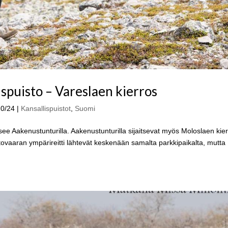
ispuisto – Vareslaen kierros
10/24
|
Kansallispuistot
,
Suomi
itsee Aakenustunturilla. Aakenustunturilla sijaitsevat myös Moloslaen kie
Totovaaran ympärireitti lähtevät keskenään samalta parkkipaikalta, mutta