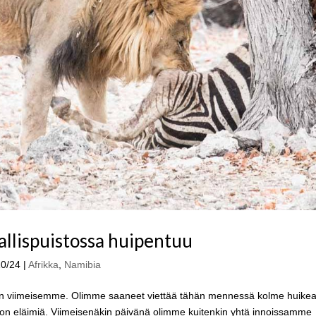
allispuistossa huipentuu
10/24
|
Afrikka
,
Namibia
idän viimeisemme. Olimme saaneet viettää tähän mennessä kolme huike
jon eläimiä. Viimeisenäkin päivänä olimme kuitenkin yhtä innoissamme