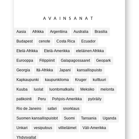
AVAINSANAT
Aasia
Afrikka
Argentiina
Australia
Brasilia
Budapest
cenote
Costa Rica
Ecuador
Etelä-Afrikka
Etelä-Amerikka
eteläinen Afrikka
Eurooppa
Filippiinit
Galapagossaaret
Geopark
Georgia
Itä-Afrikka
Japani
kansallispuisto
Kapkaupunki
kaupunkiloma
Kruger
kulttuuri
Kuuba
luolat
luontomatkailu
Meksiko
melonta
patikointi
Peru
Pohjois-Amerikka
pyöräily
Rio de Janeiro
safari
snorklaus
Suomen kansallispuistot
Suomi
Tansania
Uganda
Unkari
vesiputous
villieläimet
Väli-Amerikka
Yhdysvallat