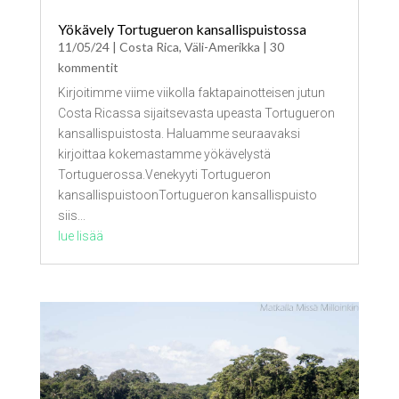
Yökävely Tortugueron kansallispuistossa
11/05/24
|
Costa Rica
,
Väli-Amerikka
| 30
kommentit
Kirjoitimme viime viikolla faktapainotteisen jutun
Costa Ricassa sijaitsevasta upeasta Tortugueron
kansallispuistosta. Haluamme seuraavaksi
kirjoittaa kokemastamme yökävelystä
Tortuguerossa.Venekyyti Tortugueron
kansallispuistoonTortugueron kansallispuisto
siis...
lue lisää