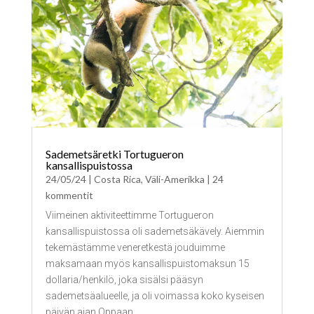
Sademetsäretki Tortugueron
kansallispuistossa
24/05/24
|
Costa Rica
,
Väli-Amerikka
| 24
kommentit
Viimeinen aktiviteettimme Tortugueron
kansallispuistossa oli sademetsäkävely. Aiemmin
tekemästämme veneretkestä jouduimme
maksamaan myös kansallispuistomaksun 15
dollaria/henkilö, joka sisälsi pääsyn
sademetsäalueelle, ja oli voimassa koko kyseisen
päivän ajan.Oppaan...