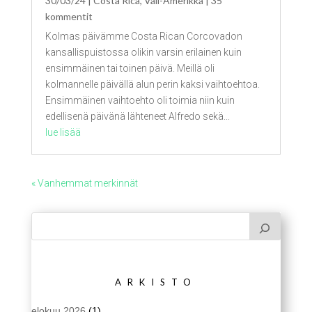
30/03/24
|
Costa Rica
,
Väli-Amerikka
| 35
kommentit
Kolmas päivämme Costa Rican Corcovadon
kansallispuistossa olikin varsin erilainen kuin
ensimmäinen tai toinen päivä. Meillä oli
kolmannelle päivällä alun perin kaksi vaihtoehtoa.
Ensimmäinen vaihtoehto oli toimia niin kuin
edellisenä päivänä lähteneet Alfredo sekä...
lue lisää
« Vanhemmat merkinnät
ARKISTO
elokuu 2026
(1)