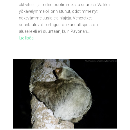
aktiviteetti ja mekin odotimme sitä suuresti. Vaikka
yökävelymme oli onnistunut, odotimme nyt
näkevämme uusia eläinlajeja. Veneretket
suuntautuvat Tortugueron kansallispuiston
alueelle eli eri suuntaan, kuin Pavonan...
lue lisää