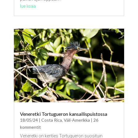
lue lisää
Veneretki Tortugueron kansallispuistossa
18/05/24
|
Costa Rica
,
Väli-Amerikka
| 26
kommentit
Veneretki on kenties Tortugueron suosituin