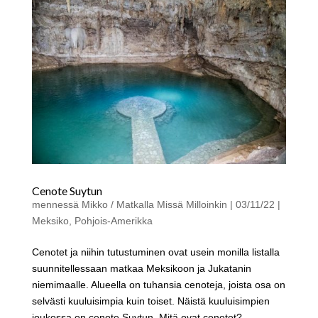
Cenote Suytun
mennessä
Mikko / Matkalla Missä Milloinkin
|
03/11/22
|
Meksiko
,
Pohjois-Amerikka
Cenotet ja niihin tutustuminen ovat usein monilla listalla
suunnitellessaan matkaa Meksikoon ja Jukatanin
niemimaalle. Alueella on tuhansia cenoteja, joista osa on
selvästi kuuluisimpia kuin toiset. Näistä kuuluisimpien
joukossa on cenote Suytun. Mitä ovat cenotet? ...