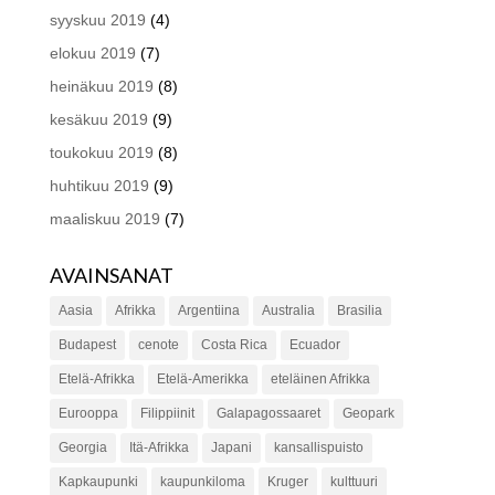
syyskuu 2019
(4)
elokuu 2019
(7)
heinäkuu 2019
(8)
kesäkuu 2019
(9)
toukokuu 2019
(8)
huhtikuu 2019
(9)
maaliskuu 2019
(7)
AVAINSANAT
Aasia
Afrikka
Argentiina
Australia
Brasilia
Budapest
cenote
Costa Rica
Ecuador
Etelä-Afrikka
Etelä-Amerikka
eteläinen Afrikka
Eurooppa
Filippiinit
Galapagossaaret
Geopark
Georgia
Itä-Afrikka
Japani
kansallispuisto
Kapkaupunki
kaupunkiloma
Kruger
kulttuuri