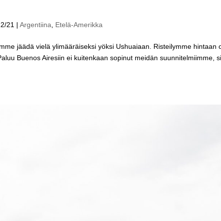
12/21
|
Argentiina
,
Etelä-Amerikka
e jäädä vielä ylimääräiseksi yöksi Ushuaiaan. Risteilymme hintaan ol
Paluu Buenos Airesiin ei kuitenkaan sopinut meidän suunnitelmiimme, si