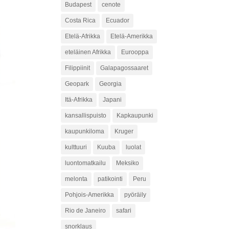
Budapest
cenote
Costa Rica
Ecuador
Etelä-Afrikka
Etelä-Amerikka
eteläinen Afrikka
Eurooppa
Filippiinit
Galapagossaaret
Geopark
Georgia
Itä-Afrikka
Japani
kansallispuisto
Kapkaupunki
kaupunkiloma
Kruger
kulttuuri
Kuuba
luolat
luontomatkailu
Meksiko
melonta
patikointi
Peru
Pohjois-Amerikka
pyöräily
Rio de Janeiro
safari
snorklaus