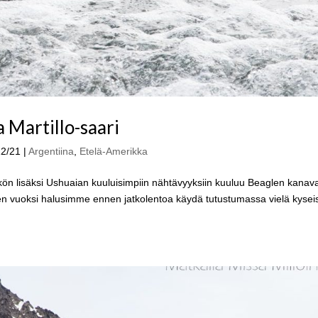
 Martillo-saari
12/21
|
Argentiina
,
Etelä-Amerikka
tikön lisäksi Ushuaian kuuluisimpiin nähtävyyksiin kuuluu Beaglen kanava
Sen vuoksi halusimme ennen jatkolentoa käydä tutustumassa vielä kyse