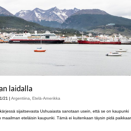
n laidalla
11/21
|
Argentiina
,
Etelä-Amerikka
läkärjessä sijaitsevasta Ushuaiasta sanotaan usein, että se on kaupunki
on maailman eteläisin kaupunki. Tämä ei kuitenkaan täysin pidä paikkaa