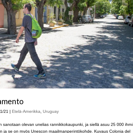
ramento
11/21
|
Etelä-Amerikka
,
Uruguay
sanotaan olevan unelias rannikkokaupunki, ja siellä asuu 25 000 ihmi
nen ja se on myös Unescon maailmanperintökohde. Kuvaus Colonia del