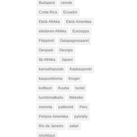
Budapest
cenote
Costa Rica
Ecuador
Etelä-Afrikka
Etelä-Amerikka
eteläinen Afrikka
Eurooppa
Filippiinit
Galapagossaaret
Geopark
Georgia
Itä-Afrikka
Japani
kansallispuisto
Kapkaupunki
kaupunkiloma
Kruger
kulttuuri
Kuuba
luolat
luontomatkailu
Meksiko
melonta
patikointi
Peru
Pohjois-Amerikka
pyöräily
Rio de Janeiro
safari
snorklaus