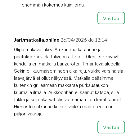
enemmän kokemus kuin loma.
Vastaa
Jari/matkalla.online
26/04/2026 klo 18:14
Olipa mukava lukea Afrikan matkastanne ja
päätökseksi vielä tulivuori artikkeli. Olen itse käynyt
kahdella eri matkalla Lanzaroten Timanfaya alueella.
Sekin oli kuumaisemineen aika raju, vaikka varsinaisia
laavajärviä ei ollut näkyvissä. Matkalla pääsimme
kuitenkin grillaamaan makkaraa purkausaukon
kuumalla ilmalla. Aukkoonhan ei saanut katsoa, sillä
tukka ja kulmakarvat olisivat saman tien kärähtäneet.
Hienosti matkanne kulkee vaikka mantereella on
paljon vaaroja.
Vastaa