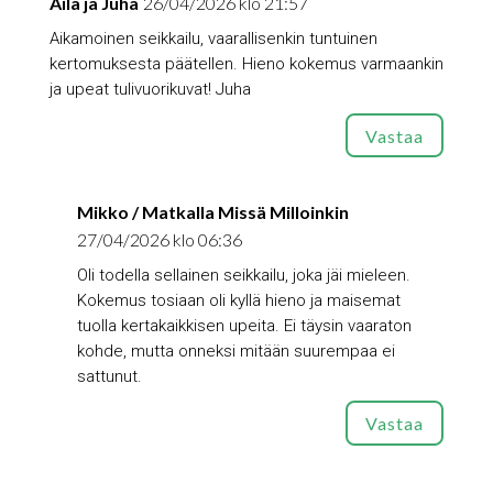
Aila ja Juha
26/04/2026 klo 21:57
Aikamoinen seikkailu, vaarallisenkin tuntuinen
kertomuksesta päätellen. Hieno kokemus varmaankin
ja upeat tulivuorikuvat! Juha
Vastaa
Mikko / Matkalla Missä Milloinkin
27/04/2026 klo 06:36
Oli todella sellainen seikkailu, joka jäi mieleen.
Kokemus tosiaan oli kyllä hieno ja maisemat
tuolla kertakaikkisen upeita. Ei täysin vaaraton
kohde, mutta onneksi mitään suurempaa ei
sattunut.
Vastaa