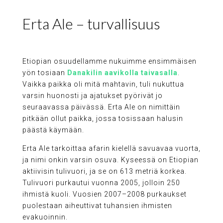
Erta Ale – turvallisuus
Etiopian osuudellamme nukuimme ensimmäisen
yön tosiaan
Danakilin aavikolla taivasalla
.
Vaikka paikka oli mitä mahtavin, tuli nukuttua
varsin huonosti ja ajatukset pyörivät jo
seuraavassa päivässä. Erta Ale on nimittäin
pitkään ollut paikka, jossa tosissaan halusin
päästä käymään.
Erta Ale tarkoittaa afarin kielellä savuavaa vuorta,
ja nimi onkin varsin osuva. Kyseessä on Etiopian
aktiivisin tulivuori, ja se on 613 metriä korkea.
Tulivuori purkautui vuonna 2005, jolloin 250
ihmistä kuoli. Vuosien 2007–2008 purkaukset
puolestaan aiheuttivat tuhansien ihmisten
evakuoinnin.