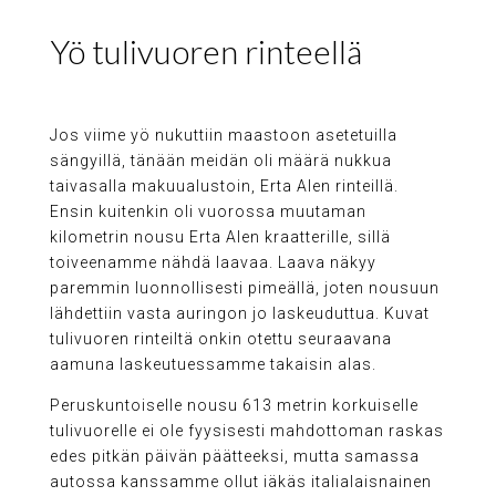
Yö tulivuoren rinteellä
Jos viime yö nukuttiin maastoon asetetuilla
sängyillä, tänään meidän oli määrä nukkua
taivasalla makuualustoin, Erta Alen rinteillä.
Ensin kuitenkin oli vuorossa muutaman
kilometrin nousu Erta Alen kraatterille, sillä
toiveenamme nähdä laavaa. Laava näkyy
paremmin luonnollisesti pimeällä, joten nousuun
lähdettiin vasta auringon jo laskeuduttua. Kuvat
tulivuoren rinteiltä onkin otettu seuraavana
aamuna laskeutuessamme takaisin alas.
Peruskuntoiselle nousu 613 metrin korkuiselle
tulivuorelle ei ole fyysisesti mahdottoman raskas
edes pitkän päivän päätteeksi, mutta samassa
autossa kanssamme ollut iäkäs italialaisnainen