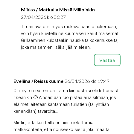
Mikko / Matkalla Missä Milloinkin
27/04/2026 klo 06:27
Timanfaya olisi myös mukava päästä näkemään,
voin hyvin kuvitella ne kuumaisen karut maisemat.
Grillaaminen kulostaakin hauskalta kokemukselta,
joka maisemien lisäksi jää mieleen.
Vastaa
Eveliina / Reissukuume
26/04/2026 klo 19:49
Oih, nyt on extremeä! Tämä kiinnostaisi ehdottomasti
itseänikin 🙂 Ainoastaan tuo pistää aina silmään, jos
eläimet laitetaan kantamaan turistien (tai yhtään
kenenkään) tavaroita…
Mietin, että kun teillä on niin mielettömiä
matkakohteita, että nouseeko sieltä joku maa tai