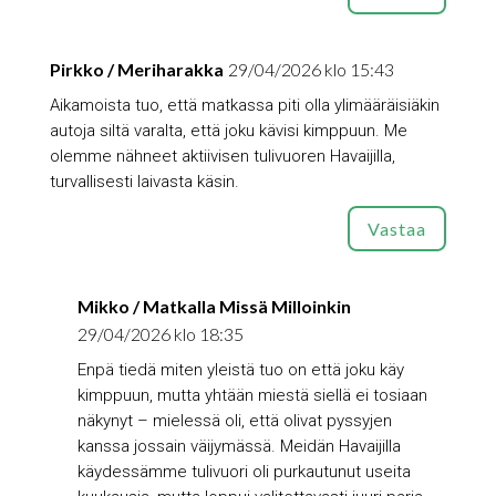
Pirkko / Meriharakka
29/04/2026 klo 15:43
Aikamoista tuo, että matkassa piti olla ylimääräisiäkin
autoja siltä varalta, että joku kävisi kimppuun. Me
olemme nähneet aktiivisen tulivuoren Havaijilla,
turvallisesti laivasta käsin.
Vastaa
Mikko / Matkalla Missä Milloinkin
29/04/2026 klo 18:35
Enpä tiedä miten yleistä tuo on että joku käy
kimppuun, mutta yhtään miestä siellä ei tosiaan
näkynyt – mielessä oli, että olivat pyssyjen
kanssa jossain väijymässä. Meidän Havaijilla
käydessämme tulivuori oli purkautunut useita