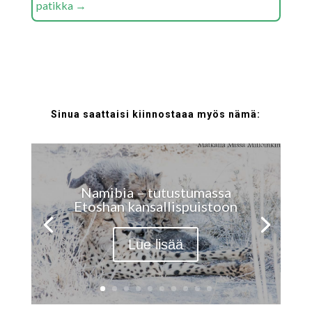
patikka
→
Sinua saattaisi kiinnostaaa myös nämä:
Namibia – tutustumassa
Etoshan kansallispuistoon
Lue lisää