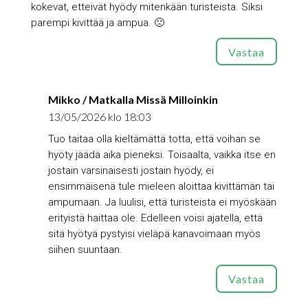
kokevat, etteivät hyödy mitenkään turisteista. Siksi
parempi kivittää ja ampua. 🙁
Vastaa
Mikko / Matkalla Missä Milloinkin
13/05/2026 klo 18:03
Tuo taitaa olla kieltämättä totta, että voihan se
hyöty jäädä aika pieneksi. Toisaalta, vaikka itse en
jostain varsinaisesti jostain hyödy, ei
ensimmäisenä tule mieleen aloittaa kivittämän tai
ampumaan. Ja luulisi, että turisteista ei myöskään
erityistä haittaa ole. Edelleen voisi ajatella, että
sitä hyötyä pystyisi vieläpä kanavoimaan myös
siihen suuntaan.
Vastaa