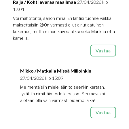
Raija / Kohti avaraa maailmaa
27/04/2026 klo
12:01
Voi mahotonta, sanon minä! En lähtisi tuonne vaikka
maksettaisiin 😆On varmasti ollut ainutlaatuinen
kokemus, mutta minun kävi sääliksi sekä Marikaa että
kamelia.
Vastaa
Mikko / Matkalla Missä Milloinkin
27/04/2026 klo 15:09
Me mentäisiin mielellään toiseenkin kertaan,
tykättiin nimittäin todella paljon. Seuraavaksi
aiotaan olla vain varmasti pidempi aika!
Vastaa