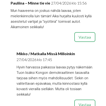
Pauliina – Minne tie vie
27/04/2026 klo 15:56
Mun haaveena on joskus nähdä laavaa, joten
mielenkiinnolla luin tämän! Aika hurjalta kuulosti kyllä
aseistetut vartijat ja ”syöttinä” toimivat autot.
Aikamoinen seikkailu!
Vastaa
Mikko / Matkalla Missä Milloinkin
27/04/2026 klo 17:45
Hyvin harvassa paikassa laavaa pytyy näkemään.
Tuon lisäksi Kongon demokraattinen tasavalta
tarjoaa siihen myös mahdollisuudet. Sekin on
valitettavan epävakaa, mutta kiinnostaisi kyllä
kovasti vierailla sielläkin. Mutta oli tosiaan
seikkailu!
Vastaa