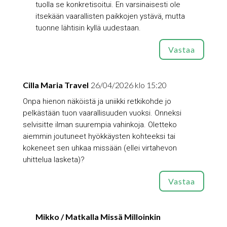
tuolla se konkretisoitui. En varsinaisesti ole
itsekään vaarallisten paikkojen ystävä, mutta
tuonne lähtisin kyllä uudestaan.
Vastaa
Cilla Maria Travel
26/04/2026 klo 15:20
Onpa hienon näköistä ja uniikki retkikohde jo
pelkästään tuon vaarallisuuden vuoksi. Onneksi
selvisitte ilman suurempia vahinkoja. Oletteko
aiemmin joutuneet hyökkäysten kohteeksi tai
kokeneet sen uhkaa missään (ellei virtahevon
uhittelua lasketa)?
Vastaa
Mikko / Matkalla Missä Milloinkin