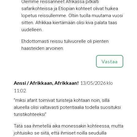
Olemme reissanneet Afrikassa pitkälti
safarikohteissa ja Etiopian kohteet olivat huikea
lopetus reissullemme. Oltiin tuolla muutama vuosi
sitten. Afrikkaa kiertämään olisi kiva palata taas
uudelleen.
Ehdottomasti reissu tulivuorelle oli pienten
haasteiden arvoinen.
Vastaa
Anssi / Afrikkaan, Afrikkaan!
13/05/2026 klo
11:02
”miksi afarit toimivat turisteja kohtaan noin, sillä
alueella olisi valtavasti potentiaalia todella suosituksi
turistikohteeksi”
Tätä saa ihmetellä aika monessakin kohteessa, mutta
johtuisiko se siitä, että ihmiset noilla seuduilla