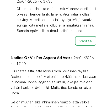
26/04/2026 klo 17:35
Olihan tuo. Hauska että muistit virtahevon, siinä oli
oikeasti hengenlähtö lähellä. Aika vähällä ollaan
selvitty. Meksikossa poliisit pysäyttivät ja vaativat
euroja, joita meillä ei ollut, eikä muutakaan rahaa.
Samoin epäviralliset tietullit siinä maassa
Vastaa
Nadine G / Via Per Aspera Ad Astra
26/04/2026
klo 17:10
Kuulostaa siltä, että reissu meni kyllä ihan täysillä
“extreme-osastolle” – ei enää pelkkää matkailua vaan
jo Indiana Jones -tyylinen seikkailu, joka jää mieleen
vähän liiankin elävästi 😄. Mutta itse kohde on aivan
upea!
Se on muuten aika inhimillinen reaktio, että vaikka