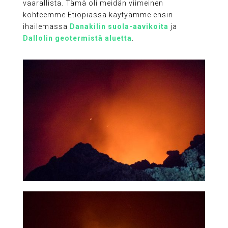
vaarallista. Tämä oli meidän viimeinen
kohteemme Etiopiassa käytyämme ensin
ihailemassa
Danakilin suola-aavikoita
ja
Dallolin geotermistä aluetta
.