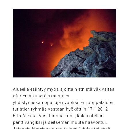
Alueella esiintyy myös ajoittain etnistä väkivaltaa
afarien alkuperäiskansojen
yhdistymiskamppailujen vuoksi. Eurooppalaisten
turistien ryhmää vastaan ​​hyökättiin 17.1.2012
Erta Alessa. Viisi turistia kuoli, kaksi otettiin
panttivangiksi ja seitsemän muuta haavoittui.
Joissain lähteissä suositellaan ”yhden tai ehkä