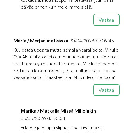
kuukausia, mutta loppui valitettavasti juuri paria
päivää ennen kuin me olimme siellä.
Vastaa
Merja / Merjan matkassa
30/04/2026 klo 09:45
Kuulostaa upealta mutta samalla vaaralliselta. Minulle
Erta Alen tulivuori ei ollut entuudestaan tuttu, joten oli
kiva lukea täysin uudesta paikasta. Marikalle tsempit
<3 Tiedän kokemuksesta, että tuollaisissa paikoissa
vessareissut on haasteellisia. Milloin te olitte tuolla?
Vastaa
Marika / Matkalla Missä Milloinkin
05/05/2026 klo 20:04
Erta Ale ja Etiopia ylipäätänsä olivat upeat!