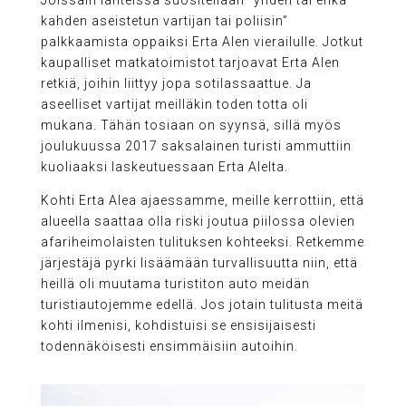
kahden aseistetun vartijan tai poliisin”
palkkaamista oppaiksi Erta Alen vierailulle. Jotkut
kaupalliset matkatoimistot tarjoavat Erta Alen
retkiä, joihin liittyy jopa sotilassaattue. Ja
aseelliset vartijat meilläkin toden totta oli
mukana. Tähän tosiaan on syynsä, sillä myös
joulukuussa 2017 saksalainen turisti ammuttiin
kuoliaaksi laskeutuessaan Erta Alelta.
Kohti Erta Alea ajaessamme, meille kerrottiin, että
alueella saattaa olla riski joutua piilossa olevien
afariheimolaisten tulituksen kohteeksi. Retkemme
järjestäjä pyrki lisäämään turvallisuutta niin, että
heillä oli muutama turistiton auto meidän
turistiautojemme edellä. Jos jotain tulitusta meitä
kohti ilmenisi, kohdistuisi se ensisijaisesti
todennäköisesti ensimmäisiin autoihin.