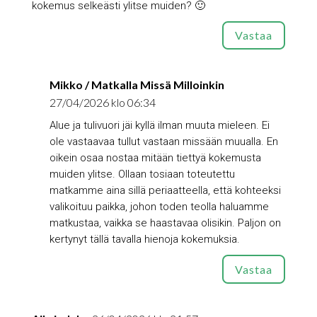
kokemus selkeästi ylitse muiden? 🙂
Vastaa
Mikko / Matkalla Missä Milloinkin
27/04/2026 klo 06:34
Alue ja tulivuori jäi kyllä ilman muuta mieleen. Ei
ole vastaavaa tullut vastaan missään muualla. En
oikein osaa nostaa mitään tiettyä kokemusta
muiden ylitse. Ollaan tosiaan toteutettu
matkamme aina sillä periaatteella, että kohteeksi
valikoituu paikka, johon toden teolla haluamme
matkustaa, vaikka se haastavaa olisikin. Paljon on
kertynyt tällä tavalla hienoja kokemuksia.
Vastaa