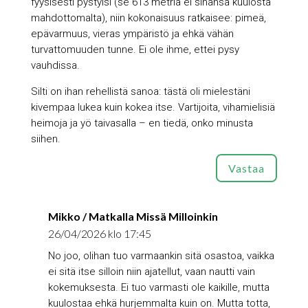
fyysisesti pystyisi (se 613 metriä ei sinänsä kuulosta
mahdottomalta), niin kokonaisuus ratkaisee: pimeä,
epävarmuus, vieras ympäristö ja ehkä vähän
turvattomuuden tunne. Ei ole ihme, ettei pysy
vauhdissa.
Silti on ihan rehellistä sanoa: tästä oli mielestäni
kivempaa lukea kuin kokea itse. Vartijoita, vihamielisiä
heimoja ja yö taivasalla – en tiedä, onko minusta
siihen.
Vastaa
Mikko / Matkalla Missä Milloinkin
26/04/2026 klo 17:45
No joo, olihan tuo varmaankin sitä osastoa, vaikka
ei sitä itse silloin niin ajatellut, vaan nautti vain
kokemuksesta. Ei tuo varmasti ole kaikille, mutta
kuulostaa ehkä hurjemmalta kuin on. Mutta totta,