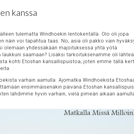
en kanssa
i jälleen tulematta Windhoekin lentokentällä. Olo oli jopa
en näin voi tapahtua taas. No, asia oli pakko vain hyväks
lisi olemaan yhdessäkään majoituksessa yhtä yötä
n laukkuni saamaan? Lisäksi tarkoituksenamme oli lähte
ta kohti Etoshan kansallispuistoa, joten emme tällä ker
eita.
oekista varhain aamulla. Ajomatka Windhoekista Etosha
viettämään ensimmäisenäkin päivänä Etoshan kansallispui
oten lähdimme hyvin varhain, vielä pimeän aikaan aamull