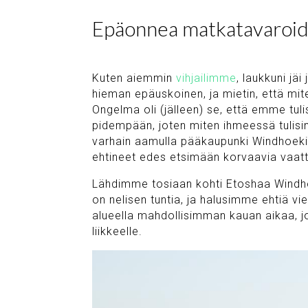
Epäonnea matkatavaroid
Kuten aiemmin
vihjailimme
, laukkuni jä
hieman epäuskoinen, ja mietin, että mit
Ongelma oli (jälleen) se, että emme tu
pidempään, joten miten ihmeessä tulisi
varhain aamulla pääkaupunki Windhoekis
ehtineet edes etsimään korvaavia vaatt
Lähdimme tosiaan kohti Etoshaa Windh
on nelisen tuntia, ja halusimme ehtiä 
alueella mahdollisimman kauan aikaa, j
liikkeelle.