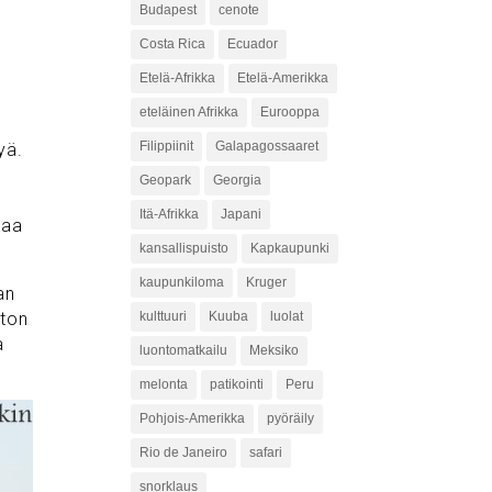
Budapest
cenote
Costa Rica
Ecuador
Etelä-Afrikka
Etelä-Amerikka
eteläinen Afrikka
Eurooppa
Filippiinit
Galapagossaaret
yä.
Geopark
Georgia
ä
Itä-Afrikka
Japani
taa
kansallispuisto
Kapkaupunki
kaupunkiloma
Kruger
an
kulttuuri
Kuuba
luolat
ston
a
luontomatkailu
Meksiko
melonta
patikointi
Peru
Pohjois-Amerikka
pyöräily
Rio de Janeiro
safari
snorklaus