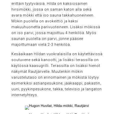
erittäin tyytyväisiä. Hilda on kaksiosainen
hirsimökki, jossa on saman katon alla sekä
avara mökki että iso sauna takkahuoneineen.
Mökin puolella on avokeittiö ja kaksi
makuuhuonetta parivuoteineen. Lisäksi mökissä
on iso parvi, jossa majoittuu 4 henkilöä. Myös
saunan puolella on parvi, jonne pääsee
majoittumaan vielä 2-3 henkilöä.
Kesäaikaan Hildan vuokralaisilla on käytettävissä
soutuvene sekä kanootti, ja lisäksi terassilla on
käytössä kaasugrilli. Terassilta on lisäksi hienot
näkymät Rautjärvelle. Muutenkin mökin
varustelutaso on erinomainen ja mökistä löytyy
esimerkiksi astianpesukone, jääkaappi, pakastin,
uuni, pyykinpesukone, takka, televisio ja langaton
internetyhteys.