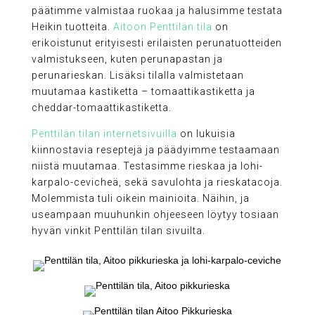
päätimme valmistaa ruokaa ja halusimme testata
Heikin tuotteita.
Aitoon Penttilän tila
on
erikoistunut erityisesti erilaisten perunatuotteiden
valmistukseen, kuten perunapastan ja
perunarieskan. Lisäksi tilalla valmistetaan
muutamaa kastiketta – tomaattikastiketta ja
cheddar-tomaattikastiketta.
Penttilän tilan internetsivuilla
on lukuisia
kiinnostavia reseptejä ja päädyimme testaamaan
niistä muutamaa. Testasimme rieskaa ja lohi-
karpalo-cevicheä, sekä savulohta ja rieskatacoja.
Molemmista tuli oikein mainioita. Näihin, ja
useampaan muuhunkin ohjeeseen löytyy tosiaan
hyvän vinkit Penttilän tilan sivuilta.