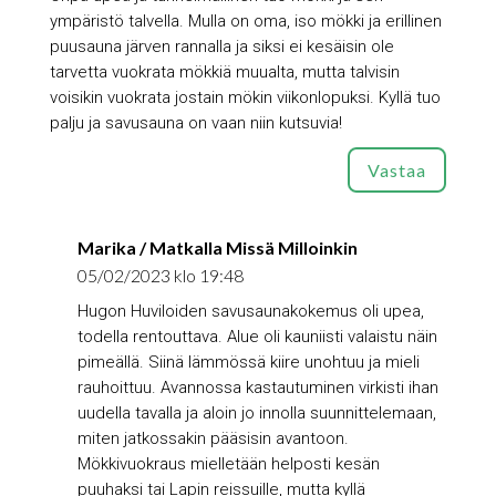
ympäristö talvella. Mulla on oma, iso mökki ja erillinen
puusauna järven rannalla ja siksi ei kesäisin ole
tarvetta vuokrata mökkiä muualta, mutta talvisin
voisikin vuokrata jostain mökin viikonlopuksi. Kyllä tuo
palju ja savusauna on vaan niin kutsuvia!
Vastaa
Marika / Matkalla Missä Milloinkin
05/02/2023 klo 19:48
Hugon Huviloiden savusaunakokemus oli upea,
todella rentouttava. Alue oli kauniisti valaistu näin
pimeällä. Siinä lämmössä kiire unohtuu ja mieli
rauhoittuu. Avannossa kastautuminen virkisti ihan
uudella tavalla ja aloin jo innolla suunnittelemaan,
miten jatkossakin pääsisin avantoon.
Mökkivuokraus mielletään helposti kesän
puuhaksi tai Lapin reissuille, mutta kyllä