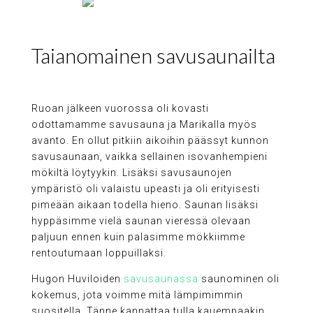
Taianomainen savusaunailta
Ruoan jälkeen vuorossa oli kovasti
odottamamme savusauna ja Marikalla myös
avanto. En ollut pitkiin aikoihin päässyt kunnon
savusaunaan, vaikka sellainen isovanhempieni
mökiltä löytyykin. Lisäksi savusaunojen
ympäristö oli valaistu upeasti ja oli erityisesti
pimeään aikaan todella hieno. Saunan lisäksi
hyppäsimme vielä saunan vieressä olevaan
paljuun ennen kuin palasimme mökkiimme
rentoutumaan loppuillaksi.
Hugon Huviloiden
savusaunassa
saunominen oli
kokemus, jota voimme mitä lämpimimmin
suositella. Tänne kannattaa tulla kauempaakin