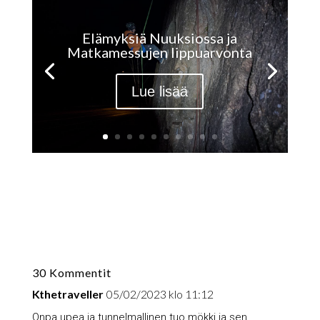
Elämyksiä Nuuksiossa ja
Matkamessujen lippuarvonta
Lue lisää
30 Kommentit
Kthetraveller
05/02/2023 klo 11:12
Onpa upea ja tunnelmallinen tuo mökki ja sen