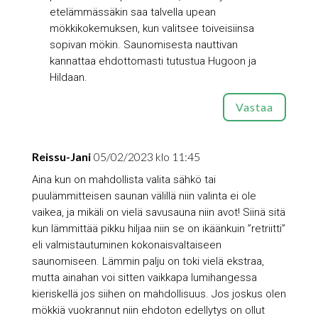
etelämmässäkin saa talvella upean
mökkikokemuksen, kun valitsee toiveisiinsa
sopivan mökin. Saunomisesta nauttivan
kannattaa ehdottomasti tutustua Hugoon ja
Hildaan.
Vastaa
Reissu-Jani
05/02/2023 klo 11:45
Aina kun on mahdollista valita sähkö tai
puulämmitteisen saunan välillä niin valinta ei ole
vaikea, ja mikäli on vielä savusauna niin avot! Siinä sitä
kun lämmittää pikku hiljaa niin se on ikäänkuin ”retriitti”
eli valmistautuminen kokonaisvaltaiseen
saunomiseen. Lämmin palju on toki vielä ekstraa,
mutta ainahan voi sitten vaikkapa lumihangessa
kieriskellä jos siihen on mahdollisuus. Jos joskus olen
mökkiä vuokrannut niin ehdoton edellytys on ollut