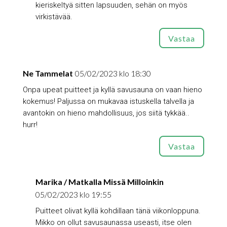
kieriskeltyä sitten lapsuuden, sehän on myös
virkistävää.
Vastaa
Ne Tammelat
05/02/2023 klo 18:30
Onpa upeat puitteet ja kyllä savusauna on vaan hieno
kokemus! Paljussa on mukavaa istuskella talvella ja
avantokin on hieno mahdollisuus, jos siitä tykkää..
hurr!
Vastaa
Marika / Matkalla Missä Milloinkin
05/02/2023 klo 19:55
Puitteet olivat kyllä kohdillaan tänä viikonloppuna.
Mikko on ollut savusaunassa useasti, itse olen