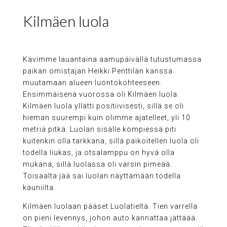
Kilmäen luola
Kävimme lauantaina aamupäivällä tutustumassa
paikan omistajan Heikki Penttilän kanssa
muutamaan alueen luontokohteeseen.
Ensimmäisenä vuorossa oli Kilmäen luola.
Kilmäen luola yllätti positiivisesti, sillä se oli
hieman suurempi kuin olimme ajatelleet, yli 10
metriä pitkä. Luolan sisälle kömpiessä piti
kuitenkin olla tarkkana, sillä paikoitellen luola oli
todella liukas, ja otsalamppu on hyvä olla
mukana, sillä luolassa oli varsin pimeää.
Toisaalta jää sai luolan näyttämään todella
kauniilta.
Kilmäen luolaan pääset Luolatieltä. Tien varrella
on pieni levennys, johon auto kannattaa jättäää.