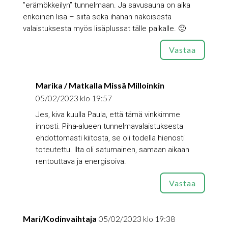
”erämökkeilyn” tunnelmaan. Ja savusauna on aika
erikoinen lisä – siitä sekä ihanan näköisestä
valaistuksesta myös lisäplussat tälle paikalle. 🙂
Vastaa
Marika / Matkalla Missä Milloinkin
05/02/2023 klo 19:57
Jes, kiva kuulla Paula, että tämä vinkkimme
innosti. Piha-alueen tunnelmavalaistuksesta
ehdottomasti kiitosta, se oli todella hienosti
toteutettu. Ilta oli satumainen, samaan aikaan
rentouttava ja energisoiva.
Vastaa
Mari/Kodinvaihtaja
05/02/2023 klo 19:38