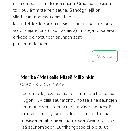
siinä on puulämmitteinen sauna. Omassa mökissä
toki puulämmitteinen sauna. Sähkögrillejä on
yllättävän monessa esim. Lapin
laskettelukeskuksissa olevissa mökeissä. Toki siinä
voi olla ajateltuna (ulkomaalaisia) turisteja, jotka eivät
ehkäpä ole tottuneet saunaan saati
puulämmitteiseen.
Vastaa
Marika / Matkalla Missä Milloinkin
05/02/2023 klo 19:48
Tuo on totta, savusaunaa ei lämmitetä hetkessä.
Hugon Huviloilla saunatonttu hoitaa aina saunojen
lämmittämisen, joten sitä ei tarvitse itse tehdä
vaan voi lämmitykseen kuluvan ajan rentoutua
mökissä tai lähialueen luonnossa. Avanto oli kiva
lisä saunomiseen! Lumihangessa ei ole tullut