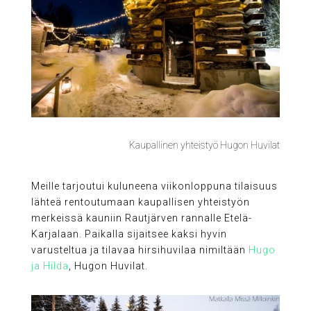
Kaupallinen yhteistyö Hugon Huvilat
Meille tarjoutui kuluneena viikonloppuna tilaisuus
lähteä rentoutumaan kaupallisen yhteistyön
merkeissä kauniin Rautjärven rannalle Etelä-
Karjalaan. Paikalla sijaitsee kaksi hyvin
varusteltua ja tilavaa hirsihuvilaa nimiltään
Hugo
ja Hilda
, Hugon Huvilat.