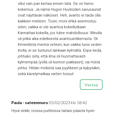
ollut vain pari kertaa ennen tätä. Se on hieno
kokemus. Ja nämä Hugon Huviloiden savusaunat
ovat näyttävän näköiset. Heh, avanto ei taida olla
kaikkien mieleen. Tosin, moni ehkä asennoituu
siten, vaikka ei ole avantoa kokeillutkaan.
Kannattaa kokeilla, jos tulee mahdollisuus. Minulla
oli pitkä aika edellisestä avantouintikerrasta. Oli
ihmeellistä mennä veteen, kun vaikka tunsi veden
iholla, ei se tuntunut lainkaan kylmältä. Enpä tiedä,
johtuiko siitä, että ilma oli huomattavasti
kylmempää (yöllä oli kunnon pakkaset), vai mistä
johtui. Hildan mökistä saa pyyhkeen ja kylpytakin,
sekä kävelymatkaa varten tossut.
Vastaa
Paula - sateenmuru
05/02/2023 klo 18:42
Hyvä vinkki, noissa puitteissa taitaisi päästä hyvin