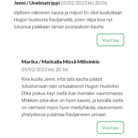
Jenni / Unelmatrippi
05/02/2023 klo 20:06
Idyllisen näköinen sauna ja miljöö! En ollut kuullutkaan
Hugon huviloista Rautjärvellä, joten olipa kiva nyt
tutustua paikkaan tämän postauksen kautta.
Vastaa
Marika / Matkalla Missä Milloinkin
05/02/2023 klo 20:16
Kiva kuulla Jenni, että tätä kautta pääsit
tutustumaan näin virtuaalisesti Hugon Huviloihin.
Ehkä joskus käyt siellä ihan livenäkin saunomassa.
Mökkien piha-alue on hyvin kaunis, ja kesällä siellä
on varmasti myös hyvin miellyttävää, saunomisen
yhteydessä pulahtaa Rautjärveen uimaan.
Vastaa