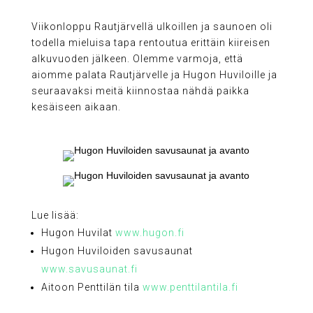
Viikonloppu Rautjärvellä ulkoillen ja saunoen oli
todella mieluisa tapa rentoutua erittäin kiireisen
alkuvuoden jälkeen. Olemme varmoja, että
aiomme palata Rautjärvelle ja Hugon Huviloille ja
seuraavaksi meitä kiinnostaa nähdä paikka
kesäiseen aikaan.
Lue lisää:
Hugon Huvilat
www.hugon.fi
Hugon Huviloiden savusaunat
www.savusaunat.fi
Aitoon Penttilän tila
www.penttilantila.fi