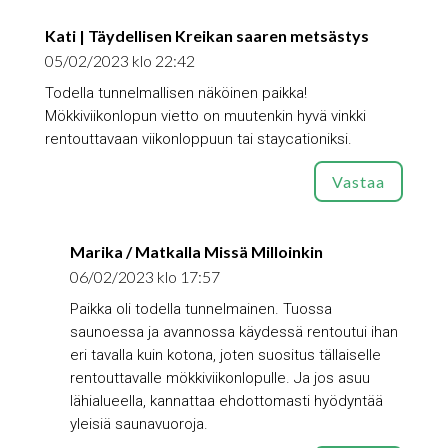
Kati | Täydellisen Kreikan saaren metsästys
05/02/2023 klo 22:42
Todella tunnelmallisen näköinen paikka!
Mökkiviikonlopun vietto on muutenkin hyvä vinkki
rentouttavaan viikonloppuun tai staycationiksi.
Vastaa
Marika / Matkalla Missä Milloinkin
06/02/2023 klo 17:57
Paikka oli todella tunnelmainen. Tuossa
saunoessa ja avannossa käydessä rentoutui ihan
eri tavalla kuin kotona, joten suositus tällaiselle
rentouttavalle mökkiviikonlopulle. Ja jos asuu
lähialueella, kannattaa ehdottomasti hyödyntää
yleisiä saunavuoroja.