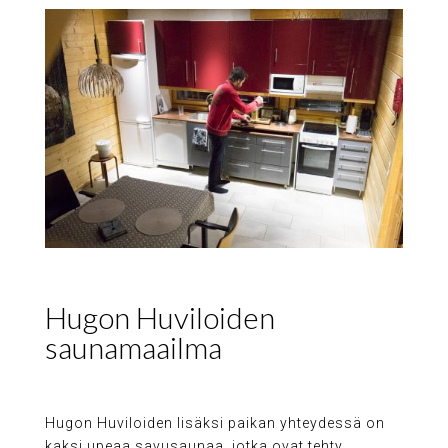
Hugon Huviloiden
saunamaailma
Hugon Huviloiden lisäksi paikan yhteydessä on
kaksi upeaa savusaunaa, jotka ovat tehty