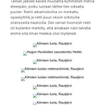
Tämän jälkeen kävele muutama kymmenen metriä
eteenpäin, polku luolaan lähtee tien oikealta
puolen. Reitin alkamiskohta on merkattu
opaskyltillä ja reitti puun oksiin sidotuilla
oransseilla nauhoilla. Sen verran huonosti reitti
oli kuitenkin merkitty, että ainakaan näin talvella
emme sitä ilman Heikkiä olisi löytäneet.