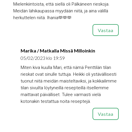
Mielenkiintoista, että siellä oli Pälkäneen rieskoja.
Meidän lähikaupassa myydään niitä, ja aina välillä
herkuttelen niitä. Ihania🫶🫶🫶
Vastaa
Marika / Matkalla Missä Milloinkin
05/02/2023 klo 19:59
Miten kiva kuulla Mari, että nämä Penttilän tilan
rieskat ovat sinulle tuttuja. Heikki oli ystävällisesti
tuonut niitä meidän maisteltaviksi, ja kokkailimme
tilan sivuilta löytyneillä resepteillä itsellemme
maittavat päivälliset. Tulee varmasti vielä
kotonakin testattua noita reseptejä.
Vastaa