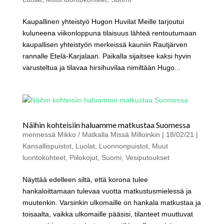
Kaupallinen yhteistyö Hugon Huvilat Meille tarjoutui
kuluneena viikonloppuna tilaisuus lähteä rentoutumaan
kaupallisen yhteistyön merkeissä kauniin Rautjärven
rannalle Etelä-Karjalaan. Paikalla sijaitsee kaksi hyvin
varusteltua ja tilavaa hirsihuvilaa nimiltään Hugo...
Näihin kohteisiin haluamme matkustaa Suomessa
mennessä
Mikko / Matkalla Missä Milloinkin
|
18/02/21
|
Kansallispuistot
,
Luolat
,
Luonnonpuistot
,
Muut
luontokohteet
,
Piilokojut
,
Suomi
,
Vesiputoukset
Näyttää edelleen siltä, että korona tulee
hankaloittamaan tulevaa vuotta matkustusmielessä ja
muutenkin. Varsinkin ulkomaille on hankala matkustaa ja
toisaalta, vaikka ulkomaille pääsisi, tilanteet muuttuvat