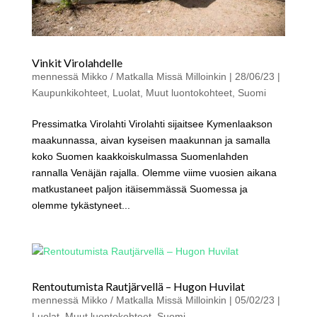
Vinkit Virolahdelle
mennessä
Mikko / Matkalla Missä Milloinkin
|
28/06/23
|
Kaupunkikohteet
,
Luolat
,
Muut luontokohteet
,
Suomi
Pressimatka Virolahti Virolahti sijaitsee Kymenlaakson
maakunnassa, aivan kyseisen maakunnan ja samalla
koko Suomen kaakkoiskulmassa Suomenlahden
rannalla Venäjän rajalla. Olemme viime vuosien aikana
matkustaneet paljon itäisemmässä Suomessa ja
olemme tykästyneet...
Rentoutumista Rautjärvellä – Hugon Huvilat
mennessä
Mikko / Matkalla Missä Milloinkin
|
05/02/23
|
Luolat
,
Muut luontokohteet
,
Suomi