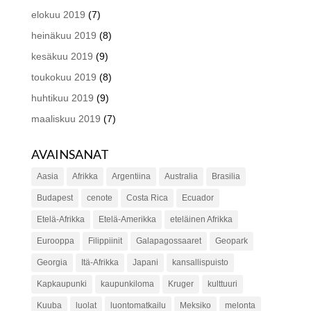
elokuu 2019
(7)
heinäkuu 2019
(8)
kesäkuu 2019
(9)
toukokuu 2019
(8)
huhtikuu 2019
(9)
maaliskuu 2019
(7)
AVAINSANAT
Aasia
Afrikka
Argentiina
Australia
Brasilia
Budapest
cenote
Costa Rica
Ecuador
Etelä-Afrikka
Etelä-Amerikka
eteläinen Afrikka
Eurooppa
Filippiinit
Galapagossaaret
Geopark
Georgia
Itä-Afrikka
Japani
kansallispuisto
Kapkaupunki
kaupunkiloma
Kruger
kulttuuri
Kuuba
luolat
luontomatkailu
Meksiko
melonta