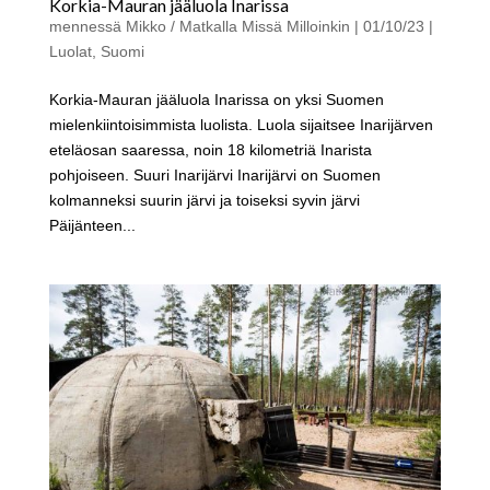
Korkia-Mauran jääluola Inarissa
mennessä
Mikko / Matkalla Missä Milloinkin
|
01/10/23
|
Luolat
,
Suomi
Korkia-Mauran jääluola Inarissa on yksi Suomen
mielenkiintoisimmista luolista. Luola sijaitsee Inarijärven
eteläosan saaressa, noin 18 kilometriä Inarista
pohjoiseen. Suuri Inarijärvi Inarijärvi on Suomen
kolmanneksi suurin järvi ja toiseksi syvin järvi
Päijänteen...