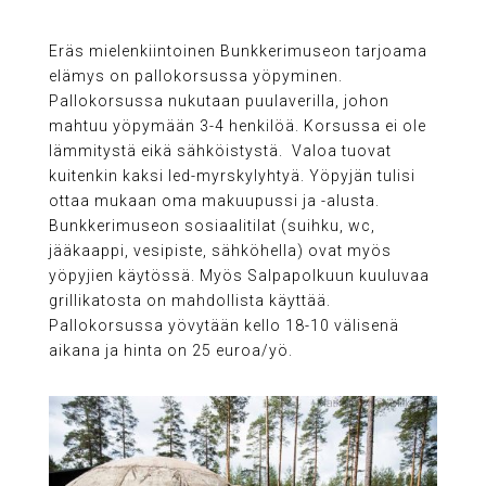
Eräs mielenkiintoinen Bunkkerimuseon tarjoama
elämys on pallokorsussa yöpyminen.
Pallokorsussa nukutaan puulaverilla, johon
mahtuu yöpymään 3-4 henkilöä. Korsussa ei ole
lämmitystä eikä sähköistystä. Valoa tuovat
kuitenkin kaksi led-myrskylyhtyä. Yöpyjän tulisi
ottaa mukaan oma makuupussi ja -alusta.
Bunkkerimuseon sosiaalitilat (suihku, wc,
jääkaappi, vesipiste, sähköhella) ovat myös
yöpyjien käytössä. Myös Salpapolkuun kuuluvaa
grillikatosta on mahdollista käyttää.
Pallokorsussa yövytään kello 18-10 välisenä
aikana ja hinta on 25 euroa/yö.