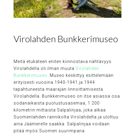
Virolahden Bunkkerimuseo
Meitä etukäteen eniten kiinnostava nähtävyys
Virolahdella oli ilman muuta
Virolahden
Bunkkerimuseo
. Museo keskittyy esittelemään
erityisesti vuosina 1940-1941 ja 1944
tapahtuneesta maarajan linnoittamisesta
Virolahdella. Bunkkerimuseo on itse asiassa osa
sodanaikaista puolustusasemaa, 1 200
kilometrin mittaista Salpalinjaa, joka alkaa
Suomenlahden rannikolta Virolahdelta ja ulottuu
aina Jäämerelle saakka. Salpalinjaa voidaan
pitää myös Suomen suurimpana