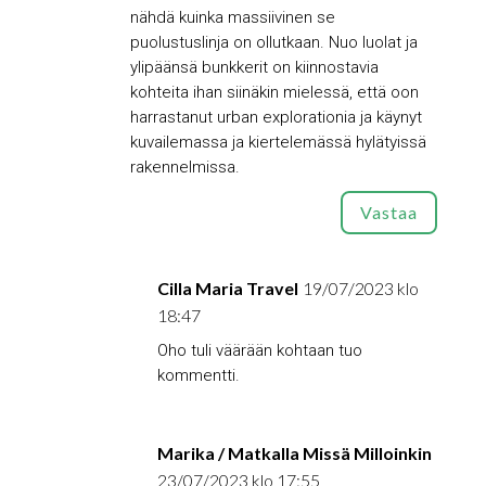
nähdä kuinka massiivinen se
puolustuslinja on ollutkaan. Nuo luolat ja
ylipäänsä bunkkerit on kiinnostavia
kohteita ihan siinäkin mielessä, että oon
harrastanut urban explorationia ja käynyt
kuvailemassa ja kiertelemässä hylätyissä
rakennelmissa.
Vastaa
Cilla Maria Travel
19/07/2023 klo
18:47
Oho tuli väärään kohtaan tuo
kommentti.
Marika / Matkalla Missä Milloinkin
23/07/2023 klo 17:55