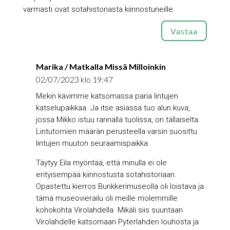
varmasti ovat sotahistoriasta kiinnostuneille.
Vastaa
Marika / Matkalla Missä Milloinkin
02/07/2023 klo 19:47
Mekin kävimme katsomassa paria lintujen
katselupaikkaa. Ja itse asiassa tuo alun kuva,
jossa Mikko istuu rannalla tuolissa, on tällaiselta.
Lintutornien määrän perusteella varsin suosittu
lintujen muuton seuraamispaikka.
Täytyy Eila myöntää, että minulla ei ole
erityisempää kiinnostusta sotahistoriaan.
Opastettu kierros Bunkkerimuseolla oli loistava ja
tämä museovierailu oli meille molemmille
kohokohta Virolahdella. Mikäli siis suuntaan
Virolahdelle katsomaan Pyterlahden louhosta ja