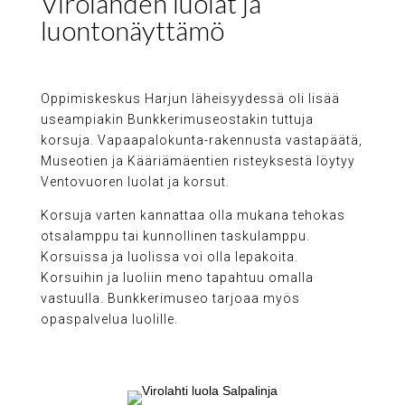
Virolahden luolat ja
luontonäyttämö
Oppimiskeskus Harjun läheisyydessä oli lisää
useampiakin Bunkkerimuseostakin tuttuja
korsuja. Vapaapalokunta-rakennusta vastapäätä,
Museotien ja Kääriämäentien risteyksestä löytyy
Ventovuoren luolat ja korsut.
Korsuja varten kannattaa olla mukana tehokas
otsalamppu tai kunnollinen taskulamppu.
Korsuissa ja luolissa voi olla lepakoita.
Korsuihin ja luoliin meno tapahtuu omalla
vastuulla. Bunkkerimuseo tarjoaa myös
opaspalvelua luolille.