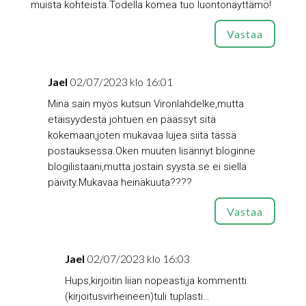
muista kohteista.Todella komea tuo luontonäyttämö!
Vastaa
Jael
02/07/2023 klo 16:01
Minä sain myös kutsun Vironlahdelke,mutta
etäisyydestä johtuen en päässyt sitä
kokemaan,joten mukavaa lujea siitä tässä
postauksessa.Oken muuten lisännyt bloginne
blogilistaani,mutta jostain syystä.se ei siellä
päivity.Mukavaa heinäkuuta????
Vastaa
Jael
02/07/2023 klo 16:03
Hups,kirjoitin liian nopeasti,ja kommentti
(kirjoitusvirheineen)tuli tuplasti…