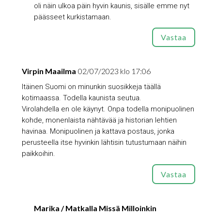
oli näin ulkoa päin hyvin kaunis, sisälle emme nyt
päässeet kurkistamaan.
Vastaa
Virpin Maailma
02/07/2023 klo 17:06
Itäinen Suomi on minunkin suosikkeja täällä
kotimaassa. Todella kaunista seutua.
Virolahdella en ole käynyt. Onpa todella monipuolinen
kohde, monenlaista nähtävää ja historian lehtien
havinaa. Monipuolinen ja kattava postaus, jonka
perusteella itse hyvinkin lähtisin tutustumaan näihin
paikkoihin.
Vastaa
Marika / Matkalla Missä Milloinkin