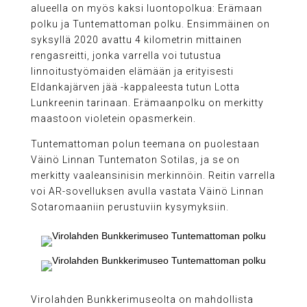
alueella on myös kaksi luontopolkua: Erämaan
polku ja Tuntemattoman polku. Ensimmäinen on
syksyllä 2020 avattu 4 kilometrin mittainen
rengasreitti, jonka varrella voi tutustua
linnoitustyömaiden elämään ja erityisesti
Eldankajärven jää -kappaleesta tutun Lotta
Lunkreenin tarinaan. Erämaanpolku on merkitty
maastoon violetein opasmerkein.
Tuntemattoman polun teemana on puolestaan
Väinö Linnan Tuntematon Sotilas, ja se on
merkitty vaaleansinisin merkinnöin. Reitin varrella
voi AR-sovelluksen avulla vastata Väinö Linnan
Sotaromaaniin perustuviin kysymyksiin.
Virolahden Bunkkerimuseolta on mahdollista