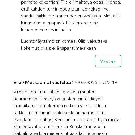
parhaita kokemiani, Tiia oli mahtava opas. Hienoa,
että kahden tunnin opastetun kierroksen voi
saada, vaikka menisi museoon yksinään. Minua jäi
kiinnostamaan opastettu kierros noihin
kauempana oleviin luoliin.
Luontonäyttämö on komea. Olisi vaikuttava
kokemus olla siellä tapahtuma-aikaan.
Vastaa
Eila / Metkaamatkustelua
29/06/2023 klo 22:18
Virolahti on tuttu lintujen arktisen muuton
seuraamispaikkana, jossa olen tainnut käydä
lukioaikana luontokerhon retkellä vaikka lintujen
tarkkailua en sinänsä ole koskaan harrastanut.
Pyterlahden louhos, Keisarin huvipuisto ja hyvä ruoka
kiinnostavat enemmän kuin Bunkkerimuseo ja
Salpalinja vaikka mielenkiintoisia kohteita nekin