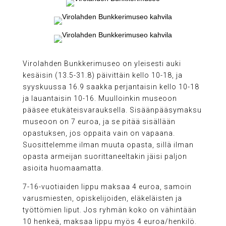
Virolahden Bunkkerimuseo on yleisesti auki
kesäisin (13.5-31.8) päivittäin kello 10-18, ja
syyskuussa 16.9 saakka perjantaisin kello 10-18
ja lauantaisin 10-16. Muulloinkin museoon
pääsee etukäteisvarauksella. Sisäänpääsymaksu
museoon on 7 euroa, ja se pitää sisällään
opastuksen, jos oppaita vain on vapaana.
Suosittelemme ilman muuta opasta, sillä ilman
opasta armeijan suorittaneeltakin jäisi paljon
asioita huomaamatta.
7-16-vuotiaiden lippu maksaa 4 euroa, samoin
varusmiesten, opiskelijoiden, eläkeläisten ja
työttömien liput. Jos ryhmän koko on vähintään
10 henkeä, maksaa lippu myös 4 euroa/henkilö.