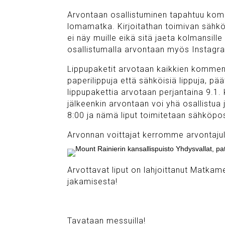
Arvontaan osallistuminen tapahtuu kom
lomamatka. Kirjoitathan toimivan sähkö
ei näy muille eikä sitä jaeta kolmansill
osallistumalla arvontaan myös Instagra
Lippupaketit arvotaan kaikkien komment
paperilippuja että sähköisiä lippuja, 
lippupakettia arvotaan perjantaina 9.1.
jälkeenkin arvontaan voi yhä osallistua j
8:00 ja nämä liput toimitetaan sähköpos
Arvonnan voittajat kerromme arvontajul
Arvottavat liput on lahjoittanut Matkam
jakamisesta!
Tavataan messuilla!