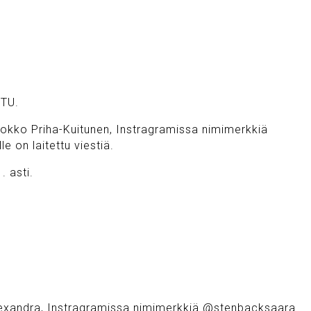
TU.
okko Priha-Kuitunen, Instragramissa nimimerkkiä
le on laitettu viestiä.
. asti.
lexandra, Instragramissa nimimerkkiä @stenbacksaara.