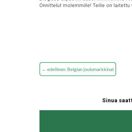
Onnittelut molemmille! Teille on laitettu 
←
edellinen: Belgian joulumarkkinat
Sinua saat