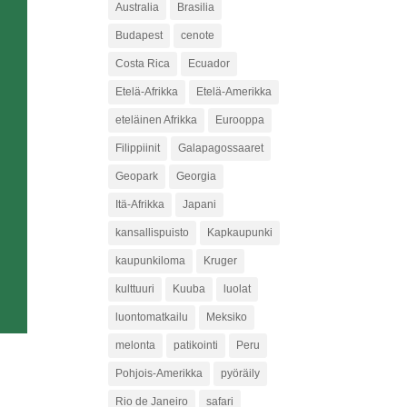
Australia
Brasilia
Budapest
cenote
Costa Rica
Ecuador
Etelä-Afrikka
Etelä-Amerikka
eteläinen Afrikka
Eurooppa
Filippiinit
Galapagossaaret
Geopark
Georgia
Itä-Afrikka
Japani
kansallispuisto
Kapkaupunki
kaupunkiloma
Kruger
kulttuuri
Kuuba
luolat
luontomatkailu
Meksiko
melonta
patikointi
Peru
Pohjois-Amerikka
pyöräily
Rio de Janeiro
safari