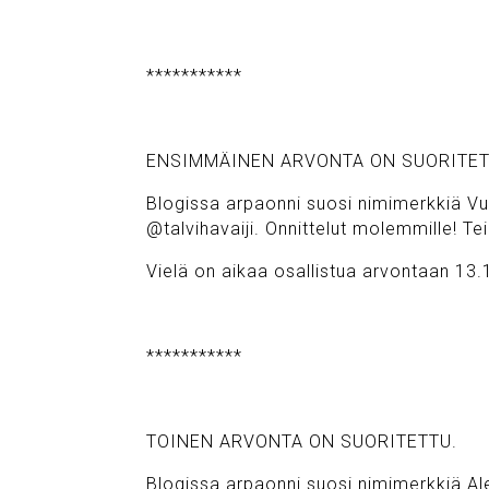
***********
ENSIMMÄINEN ARVONTA ON SUORITET
Blogissa arpaonni suosi nimimerkkiä Vu
@talvihavaiji. Onnittelut molemmille! Teil
Vielä on aikaa osallistua arvontaan 13.1
***********
TOINEN ARVONTA ON SUORITETTU.
Blogissa arpaonni suosi nimimerkkiä A