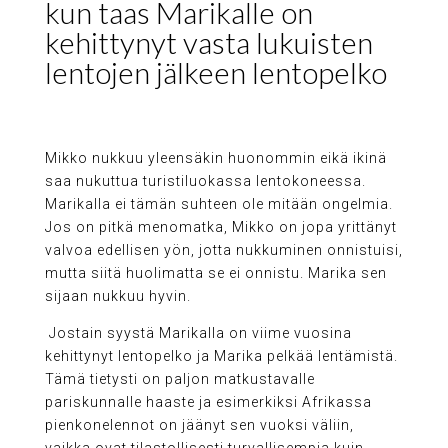
kun taas Marikalle on
kehittynyt vasta lukuisten
lentojen jälkeen lentopelko
Mikko nukkuu yleensäkin huonommin eikä ikinä
saa nukuttua turistiluokassa lentokoneessa.
Marikalla ei tämän suhteen ole mitään ongelmia.
Jos on pitkä menomatka, Mikko on jopa yrittänyt
valvoa edellisen yön, jotta nukkuminen onnistuisi,
mutta siitä huolimatta se ei onnistu. Marika sen
sijaan nukkuu hyvin.
Jostain syystä Marikalla on viime vuosina
kehittynyt lentopelko ja Marika pelkää lentämistä.
Tämä tietysti on paljon matkustavalle
pariskunnalle haaste ja esimerkiksi Afrikassa
pienkonelennot on jäänyt sen vuoksi väliin,
vaikka ovat tilastollisesti turvallisempia kuin