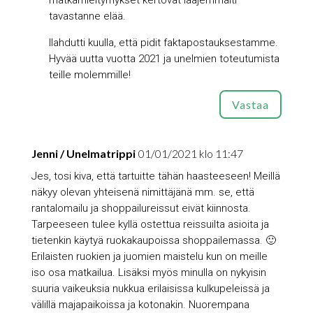
tavastanne elää.
Ilahdutti kuulla, että pidit faktapostauksestamme.
Hyvää uutta vuotta 2021 ja unelmien toteutumista
teille molemmille!
Vastaa
Jenni / Unelmatrippi
01/01/2021 klo 11:47
Jes, tosi kiva, että tartuitte tähän haasteeseen! Meillä
näkyy olevan yhteisenä nimittäjänä mm. se, että
rantalomailu ja shoppailureissut eivät kiinnosta.
Tarpeeseen tulee kyllä ostettua reissuilta asioita ja
tietenkin käytyä ruokakaupoissa shoppailemassa. 🙂
Erilaisten ruokien ja juomien maistelu kun on meille
iso osa matkailua. Lisäksi myös minulla on nykyisin
suuria vaikeuksia nukkua erilaisissa kulkupeleissä ja
välillä majapaikoissa ja kotonakin. Nuorempana