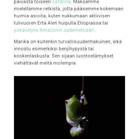
päivästä toiseen
safarilla
. Maksamme
mielellämme retkistä, jotta pääsemme kokemaan
huimia asioita, kuten nukkumaan aktiivisen
tulivuoren Erta Alen huipulla Etiopiassa tai
yökävelylle Amazonin sademetsään
.
Marika on kuitenkin turvallisuudenhakuinen, eikä
innostu esimerkiksi benjihypystä tai
koskenlaskusta. Sen sijaan luontoelämykset
viehättävät meitä molempia.