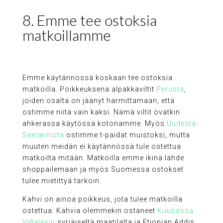
8. Emme tee ostoksia
matkoillamme
Emme käytännössä koskaan tee ostoksia
matkoilla. Poikkeuksena alpakkaviltit
Perusta
,
joiden osalta on jäänyt harmittamaan, että
ostimme niitä vain kaksi. Nämä viltit ovatkin
ahkerassa käytössä kotonamme. Myös
Uudesta-
Seelannista
ostimme t-paidat muistoksi, mutta
muuten meidän ei käytännössä tule ostettua
matkoilta mitään. Matkoilla emme ikinä lähde
shoppailemaan ja myös Suomessa ostokset
tulee mietittyä tarkoin.
Kahvi on ainoa poikkeus, jota tulee matkoilla
ostettua. Kahvia olemmekin ostaneet
Kuubassa
Viñalesin
syrjäiseltä maatilalta ja Etiopian Addis