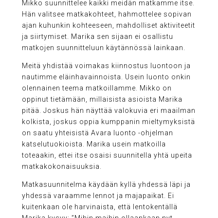
Mikko suunnittelee kaikki meidän matkamme itse.
Hän valitsee matkakohteet, hahmottelee sopivan
ajan kuhunkin kohteeseen, mahdolliset aktiviteetit
ja siirtymiset. Marika sen sijaan ei osallistu
matkojen suunnitteluun käytännössä lainkaan.
Meitä yhdistää voimakas kiinnostus luontoon ja
nautimme eläinhavainnoista. Usein luonto onkin
olennainen teema matkoillamme. Mikko on
oppinut tietämään, millaisista asioista Marika
pitää. Joskus hän näyttää valokuvia eri maailman
kolkista, joskus oppia kumppanin mieltymyksistä
on saatu yhteisistä Avara luonto -ohjelman
katselutuokioista. Marika usein matkoilla
toteaakin, ettei itse osaisi suunnitella yhtä upeita
matkakokonaisuuksia.
Matkasuunnitelma käydään kyllä yhdessä läpi ja
yhdessä varaamme lennot ja majapaikat. Ei
kuitenkaan ole harvinaista, että lentokentällä
Marika kysyy: ”Mihin maihin ollaankaan nyt