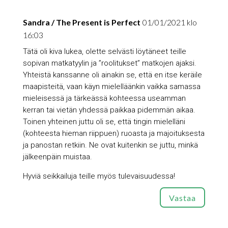
Sandra / The Present is Perfect
01/01/2021 klo
16:03
Tätä oli kiva lukea, olette selvästi löytäneet teille
sopivan matkatyylin ja ”roolitukset” matkojen ajaksi.
Yhteistä kanssanne oli ainakin se, että en itse keräile
maapisteitä, vaan käyn mielelläänkin vaikka samassa
mieleisessä ja tärkeässä kohteessa useamman
kerran tai vietän yhdessä paikkaa pidemmän aikaa.
Toinen yhteinen juttu oli se, että tingin mielelläni
(kohteesta hieman riippuen) ruoasta ja majoituksesta
ja panostan retkiin. Ne ovat kuitenkin se juttu, minkä
jälkeenpäin muistaa.
Hyviä seikkailuja teille myös tulevaisuudessa!
Vastaa