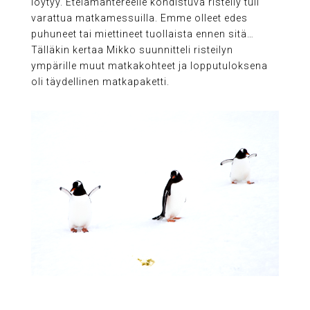
löytyy. Etelämantereelle kohdistuva risteily tuli
varattua matkamessuilla. Emme olleet edes
puhuneet tai miettineet tuollaista ennen sitä…
Tälläkin kertaa Mikko suunnitteli risteilyn
ympärille muut matkakohteet ja lopputuloksena
oli täydellinen matkapaketti.