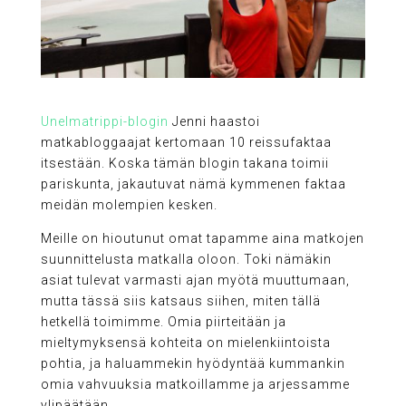
Unelmatrippi-blogin
Jenni haastoi
matkabloggaajat kertomaan 10 reissufaktaa
itsestään. Koska tämän blogin takana toimii
pariskunta, jakautuvat nämä kymmenen faktaa
meidän molempien kesken.
Meille on hioutunut omat tapamme aina matkojen
suunnittelusta matkalla oloon. Toki nämäkin
asiat tulevat varmasti ajan myötä muuttumaan,
mutta tässä siis katsaus siihen, miten tällä
hetkellä toimimme. Omia piirteitään ja
mieltymyksensä kohteita on mielenkiintoista
pohtia, ja haluammekin hyödyntää kummankin
omia vahvuuksia matkoillamme ja arjessamme
ylipäätään.