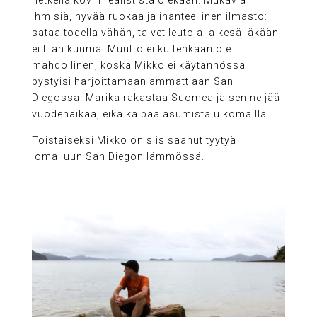
hetkellä kovin realistista olekaan. Mukavia
ihmisiä, hyvää ruokaa ja ihanteellinen ilmasto:
sataa todella vähän, talvet leutoja ja kesälläkään
ei liian kuuma. Muutto ei kuitenkaan ole
mahdollinen, koska Mikko ei käytännössä
pystyisi harjoittamaan ammattiaan San
Diegossa. Marika rakastaa Suomea ja sen neljää
vuodenaikaa, eikä kaipaa asumista ulkomailla.
Toistaiseksi Mikko on siis saanut tyytyä
lomailuun San Diegon lämmössä.