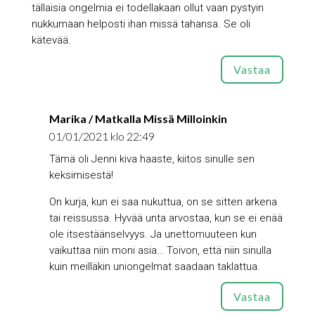
tällaisia ongelmia ei todellakaan ollut vaan pystyin
nukkumaan helposti ihan missä tahansa. Se oli
kätevää.
Vastaa
Marika / Matkalla Missä Milloinkin
01/01/2021 klo 22:49
Tämä oli Jenni kiva haaste, kiitos sinulle sen
keksimisestä!
On kurja, kun ei saa nukuttua, on se sitten arkena
tai reissussa. Hyvää unta arvostaa, kun se ei enää
ole itsestäänselvyys. Ja unettomuuteen kun
vaikuttaa niin moni asia… Toivon, että niin sinulla
kuin meilläkin uniongelmat saadaan taklattua.
Vastaa