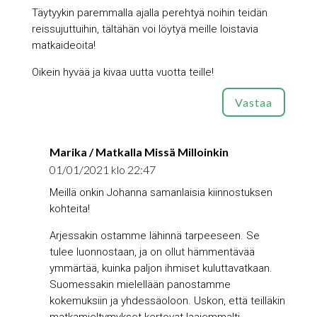
Täytyykin paremmalla ajalla perehtyä noihin teidän
reissujuttuihin, tältähän voi löytyä meille loistavia
matkaideoita!
Oikein hyvää ja kivaa uutta vuotta teille!
Vastaa
Marika / Matkalla Missä Milloinkin
01/01/2021 klo 22:47
Meillä onkin Johanna samanlaisia kiinnostuksen
kohteita!
Arjessakin ostamme lähinnä tarpeeseen. Se
tulee luonnostaan, ja on ollut hämmentävää
ymmärtää, kuinka paljon ihmiset kuluttavatkaan.
Suomessakin mielellään panostamme
kokemuksiin ja yhdessäoloon. Uskon, että teilläkin
matkamieltymykset kertovat laajemmalti