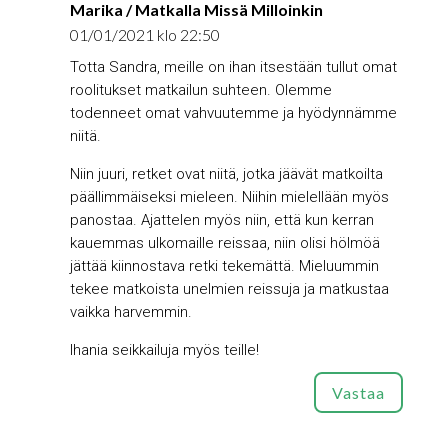
Marika / Matkalla Missä Milloinkin
01/01/2021 klo 22:50
Totta Sandra, meille on ihan itsestään tullut omat
roolitukset matkailun suhteen. Olemme
todenneet omat vahvuutemme ja hyödynnämme
niitä.
Niin juuri, retket ovat niitä, jotka jäävät matkoilta
päällimmäiseksi mieleen. Niihin mielellään myös
panostaa. Ajattelen myös niin, että kun kerran
kauemmas ulkomaille reissaa, niin olisi hölmöä
jättää kiinnostava retki tekemättä. Mieluummin
tekee matkoista unelmien reissuja ja matkustaa
vaikka harvemmin.
Ihania seikkailuja myös teille!
Vastaa