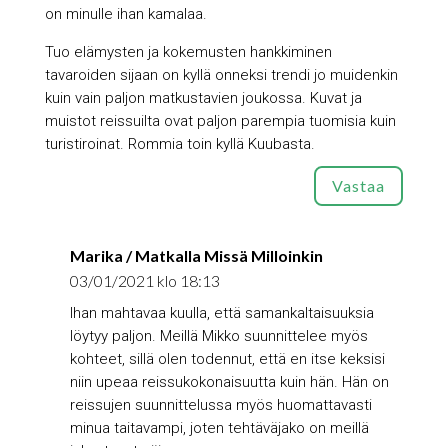
on minulle ihan kamalaa.
Tuo elämysten ja kokemusten hankkiminen
tavaroiden sijaan on kyllä onneksi trendi jo muidenkin
kuin vain paljon matkustavien joukossa. Kuvat ja
muistot reissuilta ovat paljon parempia tuomisia kuin
turistiroinat. Rommia toin kyllä Kuubasta.
Vastaa
Marika / Matkalla Missä Milloinkin
03/01/2021 klo 18:13
Ihan mahtavaa kuulla, että samankaltaisuuksia
löytyy paljon. Meillä Mikko suunnittelee myös
kohteet, sillä olen todennut, että en itse keksisi
niin upeaa reissukokonaisuutta kuin hän. Hän on
reissujen suunnittelussa myös huomattavasti
minua taitavampi, joten tehtäväjako on meillä