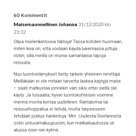
60 Kommentit
Maisemaonnellinen Johanna
31/12/2020 klo
23:32
Olipa mielenkiintoisia faktoja! Tässä kohden huomaan,
miten kiva on, että voidaan käydä lukemassa juttuja
ristiin, sillä meillä on monia samanlaisia tapoja
reissata.
Nuo luontoelämykset tietty tärkein yhteinen nimittäjä.
Meilläkään ei ole mitään tarvetta laskea käytyjä maita
– saati matkustaa jonnekin vain siksi ettei siellä ole
käyty. Ja toisaalta, hyviin luontokohteisiin voimme
mennä monta kertaa uudelleen. Rantalomia tai
reissushoppailua ei tehdä, mutta tarpeeseen
tehdään joskus hankintoja. Mm. Uudesta-Seelannista
ostin untuvamakuupussin, kun matkailuautossa oli
alussa öisin niin kylmä.