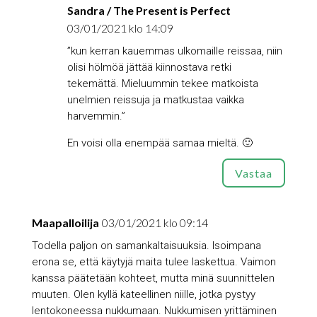
Sandra / The Present is Perfect
03/01/2021 klo 14:09
”kun kerran kauemmas ulkomaille reissaa, niin
olisi hölmöä jättää kiinnostava retki
tekemättä. Mieluummin tekee matkoista
unelmien reissuja ja matkustaa vaikka
harvemmin.”
En voisi olla enempää samaa mieltä. 🙂
Vastaa
Maapalloilija
03/01/2021 klo 09:14
Todella paljon on samankaltaisuuksia. Isoimpana
erona se, että käytyjä maita tulee laskettua. Vaimon
kanssa päätetään kohteet, mutta minä suunnittelen
muuten. Olen kyllä kateellinen niille, jotka pystyy
lentokoneessa nukkumaan. Nukkumisen yrittäminen