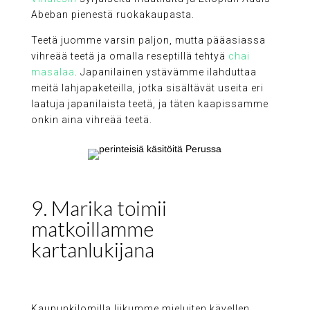
Abeban pienestä ruokakaupasta.
Teetä juomme varsin paljon, mutta pääasiassa
vihreää teetä ja omalla reseptillä tehtyä
chai
masalaa
. Japanilainen ystävämme ilahduttaa
meitä lahjapaketeilla, jotka sisältävät useita eri
laatuja japanilaista teetä, ja täten kaapissamme
onkin aina vihreää teetä.
9. Marika toimii
matkoillamme
kartanlukijana
Kaupunkilomilla liikumme mieluiten kävellen.