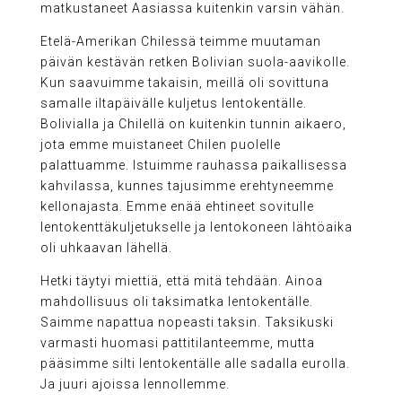
matkustaneet Aasiassa kuitenkin varsin vähän.
Etelä-Amerikan Chilessä teimme muutaman
päivän kestävän retken Bolivian suola-aavikolle.
Kun saavuimme takaisin, meillä oli sovittuna
samalle iltapäivälle kuljetus lentokentälle.
Bolivialla ja Chilellä on kuitenkin tunnin aikaero,
jota emme muistaneet Chilen puolelle
palattuamme. Istuimme rauhassa paikallisessa
kahvilassa, kunnes tajusimme erehtyneemme
kellonajasta. Emme enää ehtineet sovitulle
lentokenttäkuljetukselle ja lentokoneen lähtöaika
oli uhkaavan lähellä.
Hetki täytyi miettiä, että mitä tehdään. Ainoa
mahdollisuus oli taksimatka lentokentälle.
Saimme napattua nopeasti taksin. Taksikuski
varmasti huomasi pattitilanteemme, mutta
pääsimme silti lentokentälle alle sadalla eurolla.
Ja juuri ajoissa lennollemme.