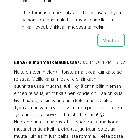
jakautunut näin.
Unettomuus on perin ikävää. Toivottavasti löydät
keinon, jolla saat nukuttua myös lennoilla. Ja
mikäli löydät, vinkkaa ihmeessä tännekin.
Vastaa
Elina / elinanmatkalaukussa
03/01/2021 klo 13:59
Näitä on tosi mielenkiintoista aina lukea, kuinka toiset
reissaa. Meillä kans mies ei ole lainkaan
suunnittelussa mukana, tutkii kyllä omin päin hieman
ennen reissua, et minkälainen kohde on. Tää on kyllä
kiva haaste, pitäis vaan ensin keksiä ne 10 faktaa..
Työn alla on vähän vastaavanlainen postaus, et ehkä
työstän sitä tai sovellan haastetta siihen! 🙂
Nuorempana tuli harrastettua shoppailua matkoilla,
mutta ei enää aikoihin, eikä tuu juurikaan ostettua
muuta kuin esim just paikallista rommia. Kielitaidosta