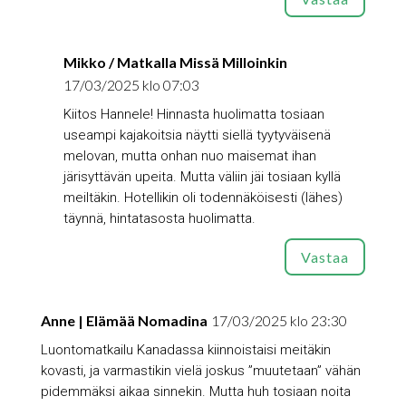
Mikko / Matkalla Missä Milloinkin
17/03/2025 klo 07:03
Kiitos Hannele! Hinnasta huolimatta tosiaan
useampi kajakoitsia näytti siellä tyytyväisenä
melovan, mutta onhan nuo maisemat ihan
järisyttävän upeita. Mutta väliin jäi tosiaan kyllä
meiltäkin. Hotellikin oli todennäköisesti (lähes)
täynnä, hintatasosta huolimatta.
Vastaa
Anne | Elämää Nomadina
17/03/2025 klo 23:30
Luontomatkailu Kanadassa kiinnoistaisi meitäkin
kovasti, ja varmastikin vielä joskus ”muutetaan” vähän
pidemmäksi aikaa sinnekin. Mutta huh tosiaan noita