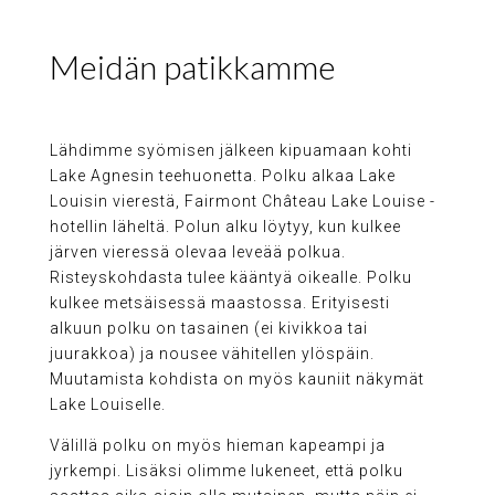
Meidän patikkamme
Lähdimme syömisen jälkeen kipuamaan kohti
Lake Agnesin teehuonetta. Polku alkaa Lake
Louisin vierestä, Fairmont Château Lake Louise -
hotellin läheltä. Polun alku löytyy, kun kulkee
järven vieressä olevaa leveää polkua.
Risteyskohdasta tulee kääntyä oikealle. Polku
kulkee metsäisessä maastossa. Erityisesti
alkuun polku on tasainen (ei kivikkoa tai
juurakkoa) ja nousee vähitellen ylöspäin.
Muutamista kohdista on myös kauniit näkymät
Lake Louiselle.
Välillä polku on myös hieman kapeampi ja
jyrkempi. Lisäksi olimme lukeneet, että polku