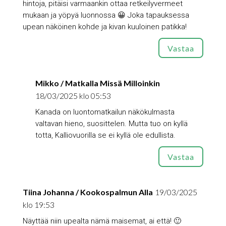
hintoja, pitäisi varmaankin ottaa retkeilyvermeet
mukaan ja yöpyä luonnossa 😀 Joka tapauksessa
upean näköinen kohde ja kivan kuuloinen patikka!
Vastaa
Mikko / Matkalla Missä Milloinkin
18/03/2025 klo 05:53
Kanada on luontomatkailun näkökulmasta
valtavan hieno, suosittelen. Mutta tuo on kyllä
totta, Kalliovuorilla se ei kyllä ole edullista.
Vastaa
Tiina Johanna / Kookospalmun Alla
19/03/2025
klo 19:53
Näyttää niin upealta nämä maisemat, ai että! 🙂