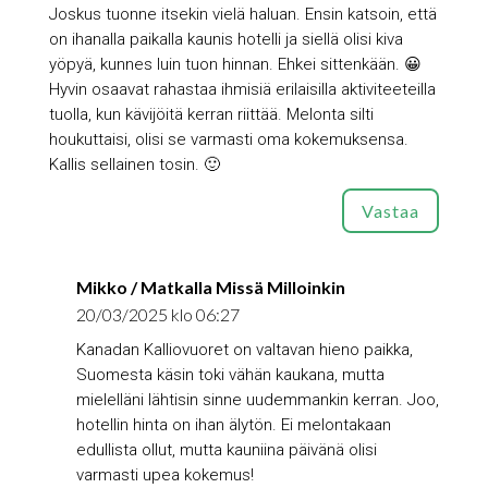
Joskus tuonne itsekin vielä haluan. Ensin katsoin, että
on ihanalla paikalla kaunis hotelli ja siellä olisi kiva
yöpyä, kunnes luin tuon hinnan. Ehkei sittenkään. 😀
Hyvin osaavat rahastaa ihmisiä erilaisilla aktiviteeteilla
tuolla, kun kävijöitä kerran riittää. Melonta silti
houkuttaisi, olisi se varmasti oma kokemuksensa.
Kallis sellainen tosin. 🙂
Vastaa
Mikko / Matkalla Missä Milloinkin
20/03/2025 klo 06:27
Kanadan Kalliovuoret on valtavan hieno paikka,
Suomesta käsin toki vähän kaukana, mutta
mielelläni lähtisin sinne uudemmankin kerran. Joo,
hotellin hinta on ihan älytön. Ei melontakaan
edullista ollut, mutta kauniina päivänä olisi
varmasti upea kokemus!