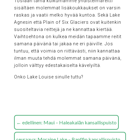
Tosiaan tämä kulkumamme yhdistelmäreitti
sisältäen molemmat lisäkoukkaukset on varsin
raskas ja vaatii melko hyvää kuntoa. Sekä Lake
Agnesin että Plain of Six Glaciers ovat kuitenkin
suositeltavia reittejä ja ne kannattaa kiertää.
Vaihtoehtona on kulkea meidän tapaamme reitit
samana päivänä tai jakaa ne eri päiville. Jos
tuntuu, että voimia on riittävästi, niin kannattaa
ilman muuta tehdä molemmat samana päivänä,
jolloin välttyy edestakaiselta kävelyiltä.
Onko Lake Louise sinulle tuttu?
←
edellinen: Maui – Haleakalān kansallispuisto
seuraava: Moraine Lake – Banffin kansallispuisto