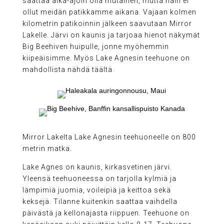
saattaa aika-ajoin olla mutainen, mutta näin ei
ollut meidän patikkamme aikana. Vajaan kolmen
kilometrin patikoinnin jälkeen saavutaan Mirror
Lakelle. Järvi on kaunis ja tarjoaa hienot näkymät
Big Beehiven huipulle, jonne myöhemmin
kiipeäisimme. Myös Lake Agnesin teehuone on
mahdollista nähdä täältä.
Mirror Lakelta Lake Agnesin teehuoneelle on 800
metrin matka.
Lake Agnes on kaunis, kirkasvetinen järvi.
Yleensä teehuoneessa on tarjolla kylmiä ja
lämpimiä juomia, voileipiä ja keittoa sekä
keksejä. Tilanne kuitenkin saattaa vaihdella
päivästä ja kellonajasta riippuen. Teehuone on