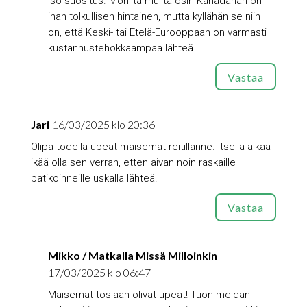
iso suositus. Monilta muilta osin Kanadahan on
ihan tolkullisen hintainen, mutta kyllähän se niin
on, että Keski- tai Etelä-Eurooppaan on varmasti
kustannustehokkaampaa lähteä.
Vastaa
Jari
16/03/2025 klo 20:36
Olipa todella upeat maisemat reitillänne. Itsellä alkaa
ikää olla sen verran, etten aivan noin raskaille
patikoinneille uskalla lähteä.
Vastaa
Mikko / Matkalla Missä Milloinkin
17/03/2025 klo 06:47
Maisemat tosiaan olivat upeat! Tuon meidän