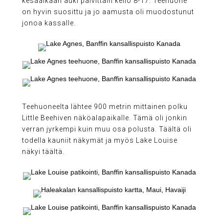
kesäaikaan auki päivittäin kello 8-17. Teehuone
on hyvin suosittu ja jo aamusta oli muodostunut
jonoa kassalle.
Teehuoneelta lähtee 900 metrin mittainen polku
Little Beehiven näköalapaikalle. Tämä oli jonkin
verran jyrkempi kuin muu osa polusta. Täältä oli
todella kauniit näkymät ja myös Lake Louise
näkyi täältä.