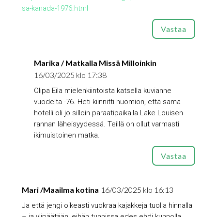
sa-kanada-1976.html
Vastaa
Marika / Matkalla Missä Milloinkin
16/03/2025 klo 17:38
Olipa Eila mielenkiintoista katsella kuvianne
vuodelta -76. Heti kiinnitti huomion, että sama
hotelli oli jo silloin paraatipaikalla Lake Louisen
rannan läheisyydessä. Teillä on ollut varmasti
ikimuistoinen matka.
Vastaa
Mari /Maailma kotina
16/03/2025 klo 16:13
Ja että jengi oikeasti vuokraa kajakkeja tuolla hinnalla
– ja ylipäätään, eihän tunnissa edes ehdi kunnolla