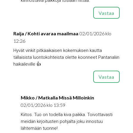
kiinnostavia paikkoja tosiaan riittää.
Vastaa
Raija / Kohti avaraa maailmaa
02/01/2026 klo
12:26
Hyvät vinkit pitkäaikaisen kokemuksen kautta
tällaisista luontokohteista olette koonneet Pantanaliin
haikaileville 👍
Vastaa
Mikko / Matkalla Missä Milloinkin
02/01/2026 klo 13:59
Kiitos. Tuo on todella kiva paikka. Toivottavasti
meidän kirjoitusten pohjalta joku innostuu
lähtemään tuonne!