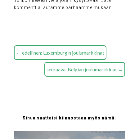
Tuliko mieleesi vielä jotain kysyttävää? Jätä
kommenttia, autamme parhaamme mukaan.
←
edellinen: Luxemburgin joulumarkkinat
seuraava: Belgian joulumarkkinat
→
Sinua saattaisi kiinnostaaa myös nämä: