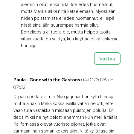
aiemmin ollut, enkä niitä itse edes huomannut,
mutta Marika alkoi niitä katselemaan. Myöskään
niiden poistamista ei edes huomannut, eli eipä
niistä sinällään suurempaa harmia ollut.
Borrelioosia ei tuolla ole, mutta helppo tuolta
vitsaukselta on välttyä, kun käyttää pitkä lahkeisia
housuja.
Vastaa
Paula - Gone with the Gastons
04/01/2026 klo
07:02
Olipas upeita eläimiä! Nuo jaguaarit on kyllä hienoja
mutta ainakin Meksikossa välillä vähän pelotti, ettei
vaan tulla vastakkain missään puistojen poluilla. En
tiedä miksi ne nyt pelotti enemmän kuin meillä täällä
Kaliforniassa olevat vuoristoleijonat, jotka ovat
varmaan ihan saman kokoisiakin. Niitä kyllä tasaisin