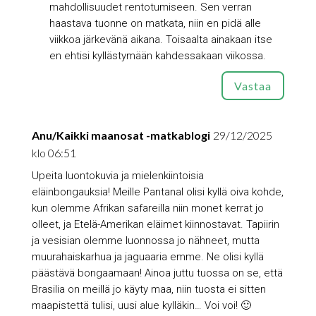
mahdollisuudet rentotumiseen. Sen verran
haastava tuonne on matkata, niin en pidä alle
viikkoa järkevänä aikana. Toisaalta ainakaan itse
en ehtisi kyllästymään kahdessakaan viikossa.
Vastaa
Anu/Kaikki maanosat -matkablogi
29/12/2025
klo 06:51
Upeita luontokuvia ja mielenkiintoisia
eläinbongauksia! Meille Pantanal olisi kyllä oiva kohde,
kun olemme Afrikan safareilla niin monet kerrat jo
olleet, ja Etelä-Amerikan eläimet kiinnostavat. Tapiirin
ja vesisian olemme luonnossa jo nähneet, mutta
muurahaiskarhua ja jaguaaria emme. Ne olisi kyllä
päästävä bongaamaan! Ainoa juttu tuossa on se, että
Brasilia on meillä jo käyty maa, niin tuosta ei sitten
maapistettä tulisi, uusi alue kylläkin… Voi voi! 🙂