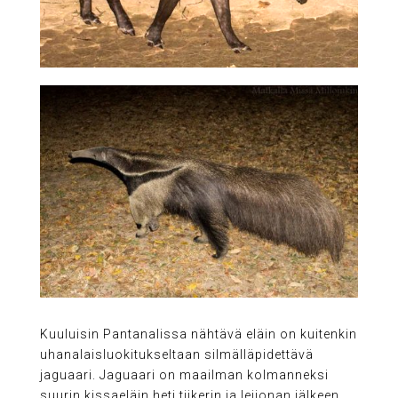
Kuuluisin Pantanalissa nähtävä eläin on kuitenkin
uhanalaisluokitukseltaan silmälläpidettävä
jaguaari. Jaguaari on maailman kolmanneksi
suurin kissaeläin heti tiikerin ja leijonan jälkeen.