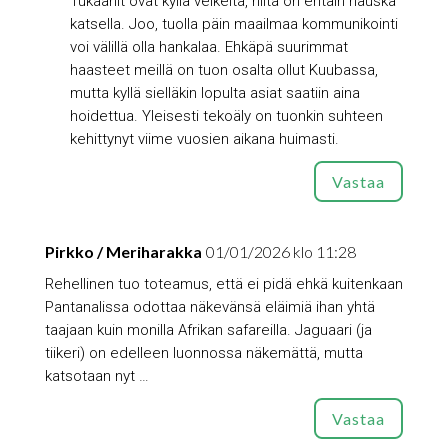
Tukaanit ovat kyllä veikeitä, niitä on eritäin hauska
katsella. Joo, tuolla päin maailmaa kommunikointi
voi välillä olla hankalaa. Ehkäpä suurimmat
haasteet meillä on tuon osalta ollut Kuubassa,
mutta kyllä sielläkin lopulta asiat saatiin aina
hoidettua. Yleisesti tekoäly on tuonkin suhteen
kehittynyt viime vuosien aikana huimasti.
Vastaa
Pirkko / Meriharakka
01/01/2026 klo 11:28
Rehellinen tuo toteamus, että ei pidä ehkä kuitenkaan
Pantanalissa odottaa näkevänsä eläimiä ihan yhtä
taajaan kuin monilla Afrikan safareilla. Jaguaari (ja
tiikeri) on edelleen luonnossa näkemättä, mutta
katsotaan nyt …
Vastaa