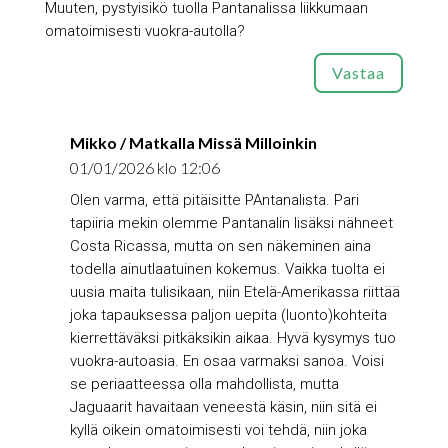
Muuten, pystyisikö tuolla Pantanalissa liikkumaan
omatoimisesti vuokra-autolla?
Vastaa
Mikko / Matkalla Missä Milloinkin
01/01/2026 klo 12:06
Olen varma, että pitäisitte PAntanalista. Pari
tapiiria mekin olemme Pantanalin lisäksi nähneet
Costa Ricassa, mutta on sen näkeminen aina
todella ainutlaatuinen kokemus. Vaikka tuolta ei
uusia maita tulisikaan, niin Etelä-Amerikassa riittää
joka tapauksessa paljon uepita (luonto)kohteita
kierrettäväksi pitkäksikin aikaa. Hyvä kysymys tuo
vuokra-autoasia. En osaa varmaksi sanoa. Voisi
se periaatteessa olla mahdollista, mutta
Jaguaarit havaitaan veneestä käsin, niin sitä ei
kyllä oikein omatoimisesti voi tehdä, niin joka