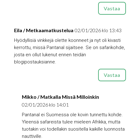
Vastaa
Eila / Metkaamatkustelua
02/01/2026 klo 13:43
Hyödyllisiä vinkkejä olette koonneet ja nyt oli kivasti
kerrottu, missä Pantanal sijaitsee. Se on safarikohde,
josta en ollut lukenut ennen teidän
blogipostauksianne.
Vastaa
Mikko / Matkalla Missä Milloinkin
02/01/2026 klo 14:01
Pantanal ei Suomessa ole kovin tunnettu kohde.
Yleensä safareista tulee mieleen Afrikka, mutta
tuotakin voi todellakin suositella kaikille luonnosta
nauttiville.