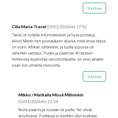
Vastaa
Cilla Maria Travel
03/01/2026 klo 17:52
Tämä oli todella informatiivinen ja hyvä postaus,
kiitos! Mietin heti postauksen alussa, mitä eroja tässä
on esim. Afrikan safareihin, ja tuolla lopussa oli
siihenkin vastaus. Punkit ja paarmat 40 asteen
helteessä kuulostaa raivostuttavalta, se veisi ainakin
osan ilon omasta reissusta.
Vastaa
Mikko / Matkalla Missä Milloinkin
03/01/2026 klo 21:54
Noita paarmoja tosiaan oli joella. Ne olivat
ärsyttväviä. Punkkeja ei itselläni ollut koskaan