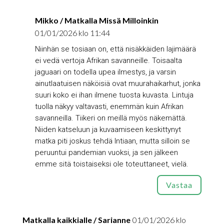
Mikko / Matkalla Missä Milloinkin
01/01/2026 klo 11:44
Niinhän se tosiaan on, että nisäkkäiden lajimäärä
ei vedä vertoja Afrikan savanneille. Toisaalta
jaguaari on todella upea ilmestys, ja varsin
ainutlaatuisen näköisiä ovat muurahaikarhut, jonka
suuri koko ei ihan ilmene tuosta kuvasta. Lintuja
tuolla näkyy valtavasti, enemmän kuin Afrikan
savanneilla. Tiikeri on meillä myös näkemättä.
Niiden katseluun ja kuvaamiseen keskittynyt
matka piti joskus tehdä Intiaan, mutta silloin se
peruuntui pandemian vuoksi, ja sen jälkeen
emme sitä toistaiseksi ole toteuttaneet, vielä.
Vastaa
Matkalla kaikkialle / Sarianne
01/01/2026 klo