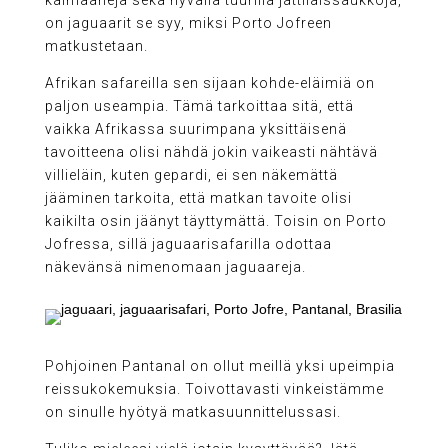
kaimaaneja sekä hyvällä tuurilla jättiläissaukkoja,
on jaguaarit se syy, miksi Porto Jofreen
matkustetaan.
Afrikan safareilla sen sijaan kohde-eläimiä on
paljon useampia. Tämä tarkoittaa sitä, että
vaikka Afrikassa suurimpana yksittäisenä
tavoitteena olisi nähdä jokin vaikeasti nähtävä
villieläin, kuten gepardi, ei sen näkemättä
jääminen tarkoita, että matkan tavoite olisi
kaikilta osin jäänyt täyttymättä. Toisin on Porto
Jofressa, sillä jaguaarisafarilla odottaa
näkevänsä nimenomaan jaguaareja.
Pohjoinen Pantanal on ollut meillä yksi upeimpia
reissukokemuksia. Toivottavasti vinkeistämme
on sinulle hyötyä matkasuunnittelussasi.