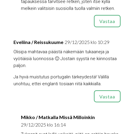
tapauksessa tarvitsee retken, joten itse kyllä
melkein valitsisin suosiolla tuolla valmiin retken.
Vastaa
Eveliina / Reissukuume
29/12/2025 klo 10:29
Olisipa mahtavaa päästä näkemään tukaaneja ja
vyötiäisiä luonnossa 🙂 Jostain syystä ne kiinnostaa
paljon.
Ja hyvä muistutus portugalin tärkeydestä! Välillä
unohtuu, ettei englanti tosiaan riitä kaikkialla.
Vastaa
Mikko / Matkalla Missä Milloinkin
29/12/2025 klo 16:14