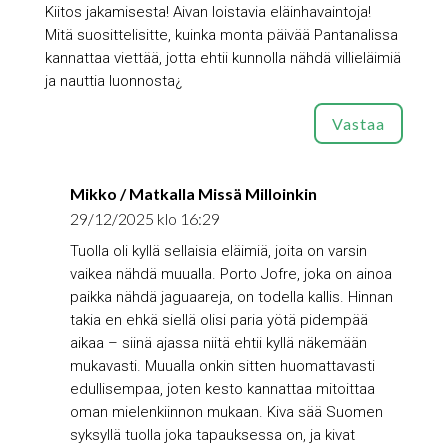
Kiitos jakamisesta! Aivan loistavia eläinhavaintoja!
Mitä suosittelisitte, kuinka monta päivää Pantanalissa
kannattaa viettää, jotta ehtii kunnolla nähdä villieläimiä
ja nauttia luonnosta¿
Vastaa
Mikko / Matkalla Missä Milloinkin
29/12/2025 klo 16:29
Tuolla oli kyllä sellaisia eläimiä, joita on varsin
vaikea nähdä muualla. Porto Jofre, joka on ainoa
paikka nähdä jaguaareja, on todella kallis. Hinnan
takia en ehkä siellä olisi paria yötä pidempää
aikaa – siinä ajassa niitä ehtii kyllä näkemään
mukavasti. Muualla onkin sitten huomattavasti
edullisempaa, joten kesto kannattaa mitoittaa
oman mielenkiinnon mukaan. Kiva sää Suomen
syksyllä tuolla joka tapauksessa on, ja kivat