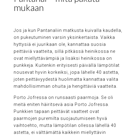
mukaan
Jos ja kun Pantanaliin matkusta kuivalla kaudella,
on pukeutuminen varsin yksinkertaista. Vaikka
hyttysiä ei juurikaan ole, kannattaa suosia
peittäviä vaatteita, sillä pitkässä heinikossa ne
ovat miellyttävämpiä ja lisäksi heinikossa on
punkkeja. Kuitenkin erityisesti päivällä lämpötilat
nousevat hyvin korkeiksi, jopa lähelle 40 astetta,
joten peittävyydestä huolimatta kannattaa valita
mahdollisimman ohuita ja hengittäviä vaatteita.
Porto Jofressa on runsaasti paarmoja. Se oli
meitä eniten häiritsevä asia Porto Jofressa.
Punkkien tapaan peittävät vaatteet ovat
paarmojen puremilta suojautumiseen hyvä
vaihtoehto, mutta lämpötilan ollessa lähellä 40
astetta, ei välttämättä kaikkein miellyttävin