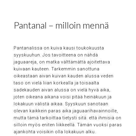
Pantanal – milloin mennä
Pantanalissa on kuiva kausi toukokuusta
syyskuuhun. Jos tavoitteena on nähdä
jaguaareja, on matka välttämättä ajoitettava
kuivaan kauteen. Tarkemmin sanottuna
oikeastaan aivan kuivan kauden alussa veden
taso on vielä liian korkealla ja toisaalta
sadekauden aivan alussa on vielä hyvä aika,
joten oikeana aikana voisi pitää heinäkuun ja
lokakuun välistä aikaa. Syyskuun sanotaan
olevan kaikkein paras aika jaguaarihavainnoille,
mutta tämä tarkoittaa tietysti sitä. että ihmisiä on
silloin myös eniten liikkeellä. Tämän vuoksi paras
ajankohta voisikin olla lokakuun alku.