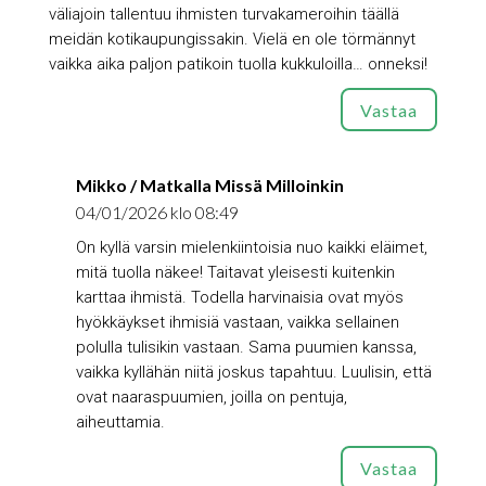
väliajoin tallentuu ihmisten turvakameroihin täällä
meidän kotikaupungissakin. Vielä en ole törmännyt
vaikka aika paljon patikoin tuolla kukkuloilla… onneksi!
Vastaa
Mikko / Matkalla Missä Milloinkin
04/01/2026 klo 08:49
On kyllä varsin mielenkiintoisia nuo kaikki eläimet,
mitä tuolla näkee! Taitavat yleisesti kuitenkin
karttaa ihmistä. Todella harvinaisia ovat myös
hyökkäykset ihmisiä vastaan, vaikka sellainen
polulla tulisikin vastaan. Sama puumien kanssa,
vaikka kyllähän niitä joskus tapahtuu. Luulisin, että
ovat naaraspuumien, joilla on pentuja,
aiheuttamia.
Vastaa