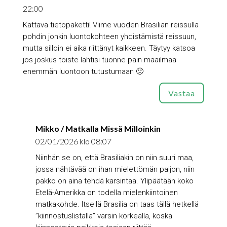
22:00
Kattava tietopaketti! Viime vuoden Brasilian reissulla
pohdin jonkin luontokohteen yhdistämistä reissuun,
mutta silloin ei aika riittänyt kaikkeen. Täytyy katsoa
jos joskus toiste lähtisi tuonne päin maailmaa
enemmän luontoon tutustumaan 🙂
Vastaa
Mikko / Matkalla Missä Milloinkin
02/01/2026 klo 08:07
Niinhän se on, että Brasiliakin on niin suuri maa,
jossa nähtävää on ihan mielettömän paljon, niin
pakko on aina tehdä karsintaa. Ylipäätään koko
Etelä-Amerikka on todella mielenkiintoinen
matkakohde. Itsellä Brasilia on taas tällä hetkellä
”kiinnostuslistalla” varsin korkealla, koska