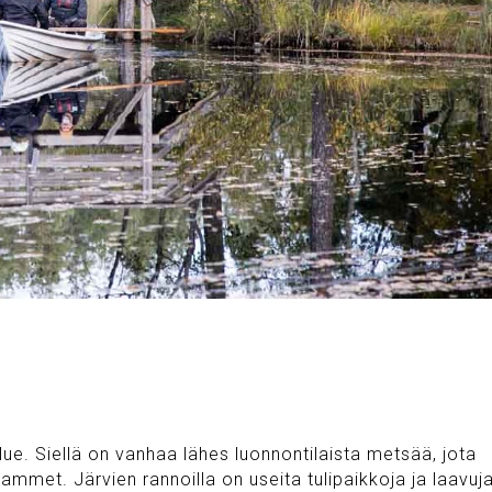
ue. Siellä on vanhaa lähes luonnontilaista metsää, jota
 lammet. Järvien rannoilla on useita tulipaikkoja ja laavuja