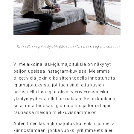
Kaupallinen yhteistyö Nights of the Northern Lightsin kanssa.
Viime aikoina lasi-iglumajoituksia on näkynyt
paljon upeissa Instagram-kuvissa. Me emme
olleet vielä jokin aika sitten todella innostuneita
iglumajoituksista johtuen siitä, että kuvien
perusteella lasi-iglut olivat vierivieressä eikä
yksityisyydestä ollut tietoakaan. Se on kaukana
siitä, mitä tasokas iglumajoitus ja loma Lapin
rauhassa meidän mielikuvissamme on.
Autenttinen lasi-iglumajoitus kuitenkin jäi meitä
kiinnostamaan, jonka vuoksi yritimme etsiä eri