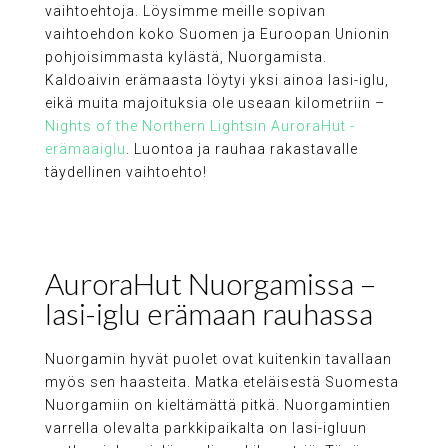
vaihtoehtoja. Löysimme meille sopivan
vaihtoehdon koko Suomen ja Euroopan Unionin
pohjoisimmasta kylästä, Nuorgamista.
Kaldoaivin erämaasta löytyi yksi ainoa lasi-iglu,
eikä muita majoituksia ole useaan kilometriin –
Nights of the Northern Lightsin AuroraHut -
erämaaiglu
. Luontoa ja rauhaa rakastavalle
täydellinen vaihtoehto!
AuroraHut Nuorgamissa –
lasi-iglu erämaan rauhassa
Nuorgamin hyvät puolet ovat kuitenkin tavallaan
myös sen haasteita. Matka eteläisestä Suomesta
Nuorgamiin on kieltämättä pitkä. Nuorgamintien
varrella olevalta parkkipaikalta on lasi-igluun