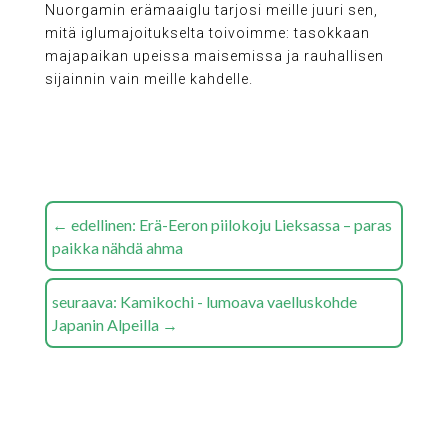
Nuorgamin erämaaiglu tarjosi meille juuri sen,
mitä iglumajoitukselta toivoimme: tasokkaan
majapaikan upeissa maisemissa ja rauhallisen
sijainnin vain meille kahdelle.
←
edellinen: Erä-Eeron piilokoju Lieksassa – paras
paikka nähdä ahma
seuraava: Kamikochi - lumoava vaelluskohde
Japanin Alpeilla
→