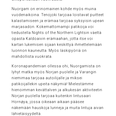
Nuorgam on erinomainen kohde myös muina
vuodenaikoina. Tenojoki tarjoaa loistavat puitteet
kalastamiseen ja erämaa tarjoaa syksyisin upean
marjasadon. Kokemattomampi patikoija voi
tiedustella Nights of the Northern Lightsin väeltä
opasta Kaldoaivin erämaahan, jotta itse voi
kartan lukemisen sijaan keskittyä ihmettelemään
luonnon kauneutta. Myös läskipyöriä on
mahdollista vuokrata.
Koronapandemian ollessa ohi, Nuorgamista on
lyhyt matka myös Norjan puolelle ja Varangin
niemimaa tarjoaa autoilijalle ja miksei
patikoijallekin upeita näkymiä! Mielestämme
hienoimman kevättalven ja alkukesän aktiviteetin
Norjan puolella tarjoaa kuitenkin lintusaari
Hornøya, jossa oikeaan aikaan pääsee
näkemään hauskoja lunneja ja muita lintuja aivan
lähietäisyydeltä.