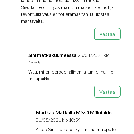
kanootin saa halutessaan kyytiin mukaan.
Sivuillanne oli myös mainittu maisemalennot ja
revontulikuvauslennot erämaahan, kuulostaa
mahtavalta.
Vastaa
Sini matkakuumeessa
25/04/2021 klo
15:55
Wau, miten persoonallinen ja tunnelmallinen
majapaikka.
Vastaa
Marika / Matkalla Missä Milloinkin
01/05/2021 klo 10:59
Kiitos Sini! Tämä oli kyllä ihana majapaikka,