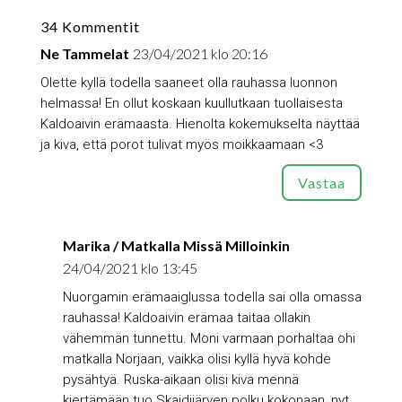
34 Kommentit
Ne Tammelat
23/04/2021 klo 20:16
Olette kyllä todella saaneet olla rauhassa luonnon
helmassa! En ollut koskaan kuullutkaan tuollaisesta
Kaldoaivin erämaasta. Hienolta kokemukselta näyttää
ja kiva, että porot tulivat myös moikkaamaan <3
Vastaa
Marika / Matkalla Missä Milloinkin
24/04/2021 klo 13:45
Nuorgamin erämaaiglussa todella sai olla omassa
rauhassa! Kaldoaivin erämaa taitaa ollakin
vähemmän tunnettu. Moni varmaan porhaltaa ohi
matkalla Norjaan, vaikka olisi kyllä hyvä kohde
pysähtyä. Ruska-aikaan olisi kiva mennä
kiertämään tuo Skaidijärven polku kokonaan, nyt