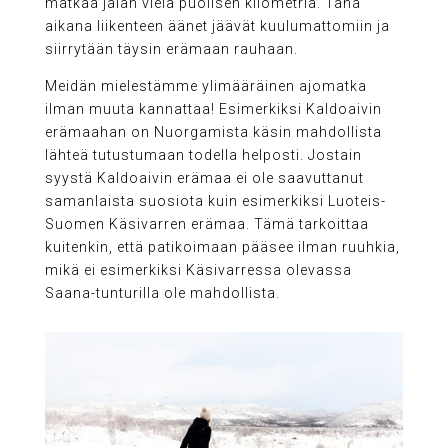
matkaa jalan vielä puolisen kilometriä. Tänä
aikana liikenteen äänet jäävät kuulumattomiin ja
siirrytään täysin erämaan rauhaan.
Meidän mielestämme ylimääräinen ajomatka
ilman muuta kannattaa! Esimerkiksi Kaldoaivin
erämaahan on Nuorgamista käsin mahdollista
lähteä tutustumaan todella helposti. Jostain
syystä Kaldoaivin erämaa ei ole saavuttanut
samanlaista suosiota kuin esimerkiksi Luoteis-
Suomen Käsivarren erämaa. Tämä tarkoittaa
kuitenkin, että patikoimaan pääsee ilman ruuhkia,
mikä ei esimerkiksi Käsivarressa olevassa
Saana-tunturilla ole mahdollista.