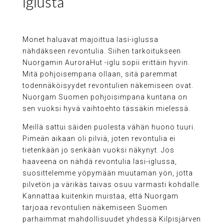
iglusta
Monet haluavat majoittua lasi-iglussa
nähdäkseen revontulia. Siihen tarkoitukseen
Nuorgamin AuroraHut -iglu sopii erittäin hyvin.
Mitä pohjoisempana ollaan, sitä paremmat
todennäköisyydet revontulien näkemiseen ovat.
Nuorgam Suomen pohjoisimpana kuntana on
sen vuoksi hyvä vaihtoehto tässäkin mielessä.
Meillä sattui säiden puolesta vähän huono tuuri.
Pimeän aikaan oli pilviä, joten revontulia ei
tietenkään jo senkään vuoksi näkynyt. Jos
haaveena on nähdä revontulia lasi-iglussa,
suosittelemme yöpymään muutaman yön, jotta
pilvetön ja värikäs taivas osuu varmasti kohdalle.
Kannattaa kuitenkin muistaa, että Nuorgam
tarjoaa revontulien näkemiseen Suomen
parhaimmat mahdollisuudet yhdessä Kilpisjärven