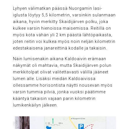
Lyhyen välimatkan päässä Nuorgamin lasi-
iglusta löytyy 5,5 kilometrin, varsinkin sulanmaan
aikana, hyvin merkitty Skaidijärven polku, joka
kulkee varsin hienoissa maisemissa. Reitillä on
myös kota vähän yli 2 km päästä lähtöpaikasta,
joten reitin voi kulkea myös noin neljän kilometrin
edestakaisena janareittinä kodalle ja takaisin.
Näin lumisenakin aikana Kaldoaivin erämaan
näkymät oli mahtavia, mutta Skaidijärven polun
merkkitolpat olivat valitettavasti välillä jääneet
lumen alle. Lisäksi meidän Kaldoaivissa
ollessamme horisontista näytti nousevan myös
varsin tummia pilviä, jonka vuoksi päätimme
kääntyä takaisin vajaan parin kilometrin
lumikenkäilyn jälkeen.