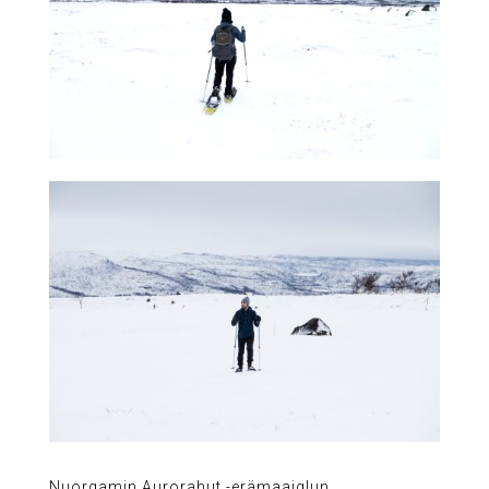
Nuorgamin Aurorahut -erämaaiglun