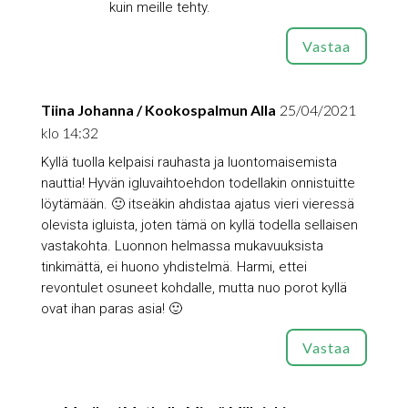
kuin meille tehty.
Vastaa
Tiina Johanna / Kookospalmun Alla
25/04/2021
klo 14:32
Kyllä tuolla kelpaisi rauhasta ja luontomaisemista
nauttia! Hyvän igluvaihtoehdon todellakin onnistuitte
löytämään. 🙂 itseäkin ahdistaa ajatus vieri vieressä
olevista igluista, joten tämä on kyllä todella sellaisen
vastakohta. Luonnon helmassa mukavuuksista
tinkimättä, ei huono yhdistelmä. Harmi, ettei
revontulet osuneet kohdalle, mutta nuo porot kyllä
ovat ihan paras asia! 🙂
Vastaa