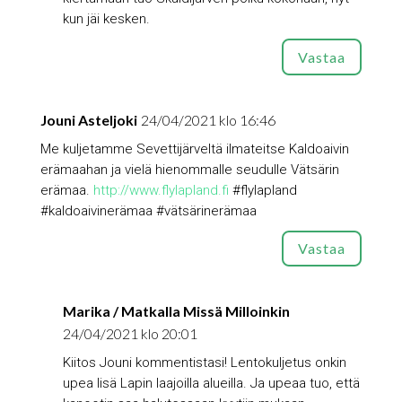
kun jäi kesken.
Vastaa
Jouni Asteljoki
24/04/2021 klo 16:46
Me kuljetamme Sevettijärveltä ilmateitse Kaldoaivin
erämaahan ja vielä hienommalle seudulle Vätsärin
erämaa.
http://www.flylapland.fi
#flylapland
#kaldoaivinerämaa #vätsärinerämaa
Vastaa
Marika / Matkalla Missä Milloinkin
24/04/2021 klo 20:01
Kiitos Jouni kommentistasi! Lentokuljetus onkin
upea lisä Lapin laajoilla alueilla. Ja upeaa tuo, että