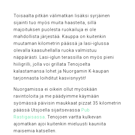
Toisaalta pitkän välimatkan lisäksi syrjäinen
sijainti tuo myös muita haasteita, sillä
majoituksen puolesta ruokailuja ei ole
mahdollista järjestää. Kauppa on kuitenkin
muutaman kilometrin päässä ja lasi-iglussa
olevalla kaasuhellalla ruoka valmistuu
näppärästi. Lasi-iglun terassilla on myös pieni
hiiligrilli, jolla voi grillata Tenojoelta
kalastamansa lohet ja Nuorgamin K-kaupan
tarjonnasta loihditut kasvisnyytit!
Nuorgamissa ei oikein ollut myöskään
ravintoloita ja me päädyimme käymään
syömässä päivisin maukkaat pizzat 35 kilometrin
päässä Utsjoella sijaitsevassa
Pub
Rastigaisassa
. Tenojoen vartta kulkevan
ajomatkan ajoi kuitenkin mieluusti kauniita
maisemia katsellen.