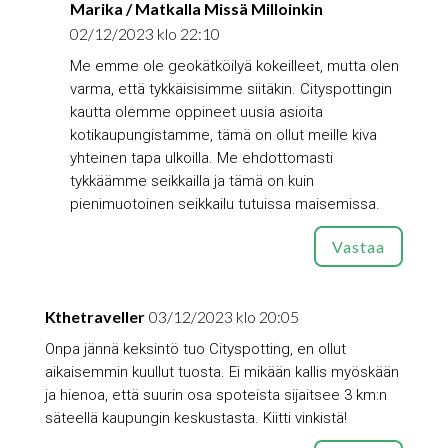
Marika / Matkalla Missä Milloinkin
02/12/2023 klo 22:10
Me emme ole geokätköilyä kokeilleet, mutta olen
varma, että tykkäisisimme siitäkin. Cityspottingin
kautta olemme oppineet uusia asioita
kotikaupungistamme, tämä on ollut meille kiva
yhteinen tapa ulkoilla. Me ehdottomasti
tykkäämme seikkailla ja tämä on kuin
pienimuotoinen seikkailu tutuissa maisemissa.
Vastaa
Kthetraveller
03/12/2023 klo 20:05
Onpa jännä keksintö tuo Cityspotting, en ollut
aikaisemmin kuullut tuosta. Ei mikään kallis myöskään
ja hienoa, että suurin osa spoteista sijaitsee 3 km:n
säteellä kaupungin keskustasta. Kiitti vinkistä!