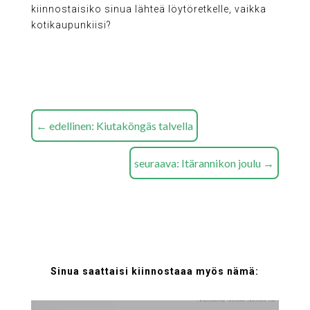
kiinnostaisiko sinua lähteä löytöretkelle, vaikka
kotikaupunkiisi?
←
edellinen: Kiutaköngäs talvella
seuraava: Itärannikon joulu
→
Sinua saattaisi kiinnostaaa myös nämä: