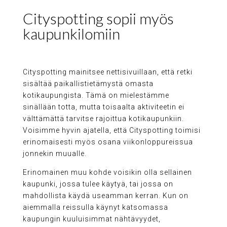
Cityspotting sopii myös
kaupunkilomiin
Cityspotting mainitsee nettisivuillaan, että retki
sisältää paikallistietämystä omasta
kotikaupungista. Tämä on mielestämme
sinällään totta, mutta toisaalta aktiviteetin ei
välttämättä tarvitse rajoittua kotikaupunkiin.
Voisimme hyvin ajatella, että Cityspotting toimisi
erinomaisesti myös osana viikonloppureissua
jonnekin muualle.
Erinomainen muu kohde voisikin olla sellainen
kaupunki, jossa tulee käytyä, tai jossa on
mahdollista käydä useamman kerran. Kun on
aiemmalla reissulla käynyt katsomassa
kaupungin kuuluisimmat nähtävyydet,