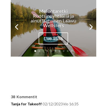
Melontaretki
Ruotsinpyhtäällä ja
ainutlaatuinen Laawu
Wellsters
Lue lisää
38 Kommentit
Tanja for Takeoff
02/12/2023 klo 16:35