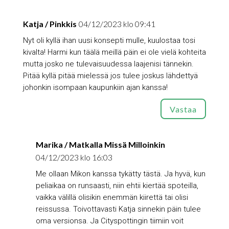
Katja / Pinkkis
04/12/2023 klo 09:41
Nyt oli kyllä ihan uusi konsepti mulle, kuulostaa tosi
kivalta! Harmi kun täälä meillä päin ei ole vielä kohteita
mutta josko ne tulevaisuudessa laajenisi tännekin.
Pitää kyllä pitää mielessä jos tulee joskus lähdettyä
johonkin isompaan kaupunkiin ajan kanssa!
Vastaa
Marika / Matkalla Missä Milloinkin
04/12/2023 klo 16:03
Me ollaan Mikon kanssa tykätty tästä. Ja hyvä, kun
peliaikaa on runsaasti, niin ehtii kiertää spoteilla,
vaikka välillä olisikin enemmän kiirettä tai olisi
reissussa. Toivottavasti Katja sinnekin päin tulee
oma versionsa. Ja Cityspottingin tiimiin voit