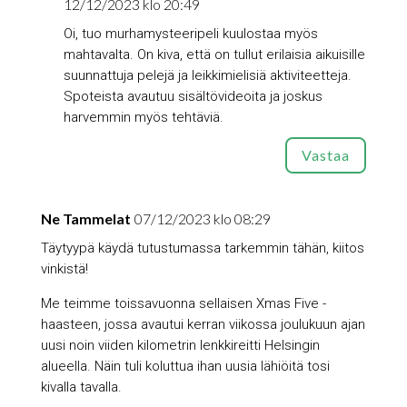
12/12/2023 klo 20:49
Oi, tuo murhamysteeripeli kuulostaa myös
mahtavalta. On kiva, että on tullut erilaisia aikuisille
suunnattuja pelejä ja leikkimielisiä aktiviteetteja.
Spoteista avautuu sisältövideoita ja joskus
harvemmin myös tehtäviä.
Vastaa
Ne Tammelat
07/12/2023 klo 08:29
Täytyypä käydä tutustumassa tarkemmin tähän, kiitos
vinkistä!
Me teimme toissavuonna sellaisen Xmas Five -
haasteen, jossa avautui kerran viikossa joulukuun ajan
uusi noin viiden kilometrin lenkkireitti Helsingin
alueella. Näin tuli koluttua ihan uusia lähiöitä tosi
kivalla tavalla.