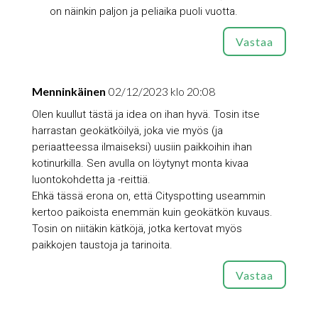
on näinkin paljon ja peliaika puoli vuotta.
Vastaa
Menninkäinen
02/12/2023 klo 20:08
Olen kuullut tästä ja idea on ihan hyvä. Tosin itse
harrastan geokätköilyä, joka vie myös (ja
periaatteessa ilmaiseksi) uusiin paikkoihin ihan
kotinurkilla. Sen avulla on löytynyt monta kivaa
luontokohdetta ja -reittiä.
Ehkä tässä erona on, että Cityspotting useammin
kertoo paikoista enemmän kuin geokätkön kuvaus.
Tosin on niitäkin kätköjä, jotka kertovat myös
paikkojen taustoja ja tarinoita.
Vastaa