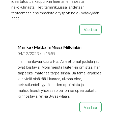
idea tutustua kaupunkiin hieman erilaisesta
näkökulmasta. Heti tammikuussa lähdetään
testaamaan ensimmäistä cityspottingia Jyväskylään
????
Vastaa
Marika / Matkalla Missä Milloinkin
04/12/2023 klo 15:59
Ihan mahtavaa kuulla Pia. Aineettomat joululahjat
ovat loistavia. Moni meistä kuitenkin omistaa ihan
tarpeeksi materiaa tarpeisiinsa. Ja tämä lahjaidea
kun vielä sisältää liikuntaa, ulkona oloa,
seikkailumielisyyttä, uuden oppimista ja
mahdollisesti yhdessäoloa, on se upea paketti.
Kiinnostavia retkiä Jyväskylään!
Vastaa