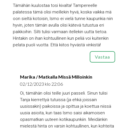
Tämähän kuulostaa tosi kivalta! Tampereelle
palatessa tämä olisi meillekin hyvä, koska vaikka mä
oon sieltä kotoisin, Ismo ei vielä tunne kaupunkia niin
hyvin, joten tämän avulla olisi kätevä tutustua eri
paikkoihin. Silti tulisi varmaan itellekin uutta tietoa.
Hintakin on ihan kohtuullinen kun peliä voi kuitenkin
pelata puoli vuotta. Että kiitos hyvästä vinkistä!
Vastaa
Marika / Matkalla Missä Milloinkin
02/12/2023 klo 22:06
Oi, tämähän olisi teille juuri passeli. Sinun tulisi
Tanja kierrettyä tutuissa (ja ehkä joissain
uusissakin) paikoissa ja opittua ja koettua niissä
uusia asioita, kun taas Ismo saisi aikamoisen
opasmatkan uuteen kotikaupunkiin. Meidänkin
mielestä hinta on varsin kohtuullinen, kun kohteita