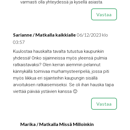
varmasti olla yhteydessä ja kysellä asiasta.
Vastaa
Sarianne / Matkalla kaikkialle
06/12/2023 klo
03:57
Kuulostaa hauskalta tavalta tutustua kaupunkiin
yhdessä! Onko sijainneissa myös yleensä pulmia
ratkaistavaksi? Olen kerran aiemmin pelannut
kännykällä toimivaa murhamysteeripeliä, jossa piti
myös liikkua eri sijainteihin kaupungin sisällä
arvoituksen ratkaisemiseksi. Se oli ihan hauska tapa
viettää päivää ystävien kanssa 🙂
Vastaa
Marika / Matkalla Missä Milloinkin