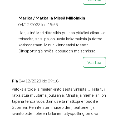
Marika / Matkalla Missä Milloinkin
04/12/2023 klo 15:55
Heh, siinä Mari riittäisikin puuhaa pitkäksi aikaa. Ja
toisaalta, saisi paljon uusia kokemuksia ja tietoa
kotimaastaan. Minua kiinnostaisi testata
Cityspottingia myös lapsuuden maisemissa.
Vastaa
Pia
04/12/2023 klo 09:18
Kiitoksia todella mielenkiintoisesta vinkistä … Tällä tuli
ratkaistua muutama joululahja. Minulla ja miehelläni on
tapana tehdä vuosittain useita matkoja eripuolille
Suomea. Perinteisten museoiden, teatterien ja
ravintoloiden oheen tällainen cityspotting on oiva