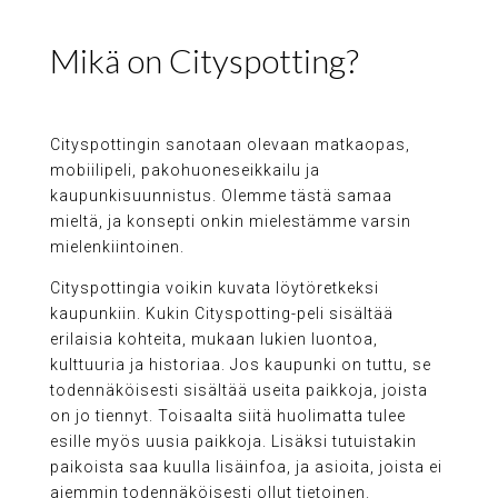
Mikä on Cityspotting?
Cityspottingin sanotaan olevaan matkaopas,
mobiilipeli, pakohuoneseikkailu ja
kaupunkisuunnistus. Olemme tästä samaa
mieltä, ja konsepti onkin mielestämme varsin
mielenkiintoinen.
Cityspottingia voikin kuvata löytöretkeksi
kaupunkiin. Kukin Cityspotting-peli sisältää
erilaisia kohteita, mukaan lukien luontoa,
kulttuuria ja historiaa. Jos kaupunki on tuttu, se
todennäköisesti sisältää useita paikkoja, joista
on jo tiennyt. Toisaalta siitä huolimatta tulee
esille myös uusia paikkoja. Lisäksi tutuistakin
paikoista saa kuulla lisäinfoa, ja asioita, joista ei
aiemmin todennäköisesti ollut tietoinen.