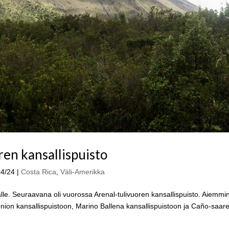
ren kansallispuisto
04/24
|
Costa Rica
,
Väli-Amerikka
lle. Seuraavana oli vuorossa Arenal-tulivuoren kansallispuisto. Aiemmi
ion kansallispuistoon, Marino Ballena kansallispuistoon ja Caño-saar