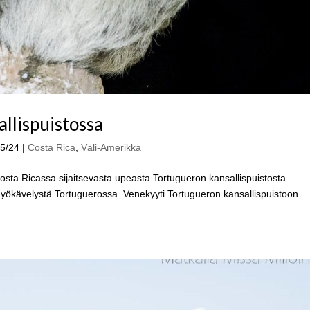
llispuistossa
05/24
|
Costa Rica
,
Väli-Amerikka
 Costa Ricassa sijaitsevasta upeasta Tortugueron kansallispuistosta.
ökävelystä Tortuguerossa. Venekyyti Tortugueron kansallispuistoon