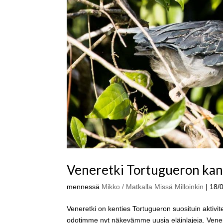
Veneretki Tortugueron kans
mennessä
Mikko / Matkalla Missä Milloinkin
|
18/
Veneretki on kenties Tortugueron suosituin aktivi
odotimme nyt näkevämme uusia eläinlajeja. Venere