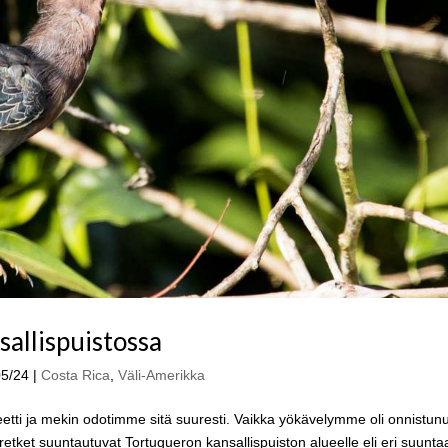
allispuistossa
05/24
|
Costa Rica
,
Väli-Amerikka
teetti ja mekin odotimme sitä suuresti. Vaikka yökävelymme oli onnistunu
tket suuntautuvat Tortugueron kansallispuiston alueelle eli eri suunta