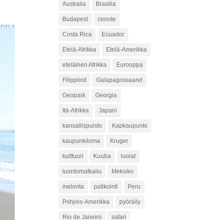
Australia
Brasilia
Budapest
cenote
Costa Rica
Ecuador
Etelä-Afrikka
Etelä-Amerikka
eteläinen Afrikka
Eurooppa
Filippiinit
Galapagossaaret
Geopark
Georgia
Itä-Afrikka
Japani
kansallispuisto
Kapkaupunki
kaupunkiloma
Kruger
kulttuuri
Kuuba
luolat
luontomatkailu
Meksiko
melonta
patikointi
Peru
Pohjois-Amerikka
pyöräily
Rio de Janeiro
safari