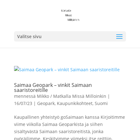
Valitse sivu
Saimaa Geopark – vinkit Saimaan
saaristoreitille
mennessä
Mikko / Matkalla Missä Milloinkin
|
16/07/23
|
Geopark
,
Kaupunkikohteet
,
Suomi
Kaupallinen yhteistyö goSaimaan kanssa Kirjoitimme
viime viikolla Saimaa Geoparkista ja siihen
sisältyvästä Saimaan saaristoreitistä, jonka
pyöräilimme. Keskityimme viimeksi itse reittiin,