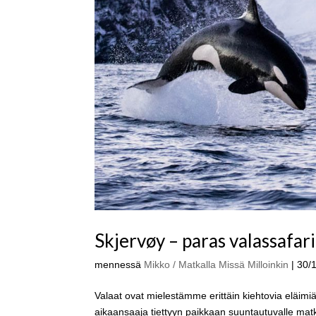
Skjervøy – paras valassafari
mennessä
Mikko / Matkalla Missä Milloinkin
|
30/
Valaat ovat mielestämme erittäin kiehtovia eläimiä
aikaansaaja tiettyyn paikkaan suuntautuvalle matkall