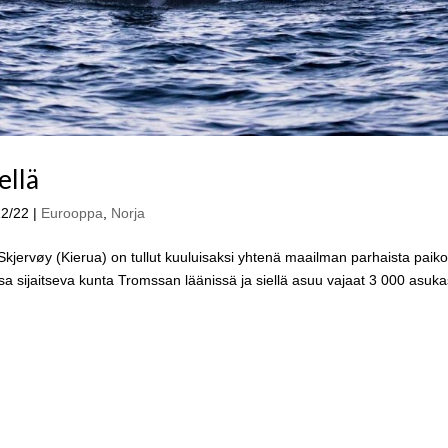
ellä
12/22
|
Eurooppa
,
Norja
Skjervøy (Kierua) on tullut kuuluisaksi yhtenä maailman parhaista paiko
a sijaitseva kunta Tromssan läänissä ja siellä asuu vajaat 3 000 asuka