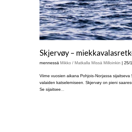
Skjervøy – miekkavalasretk
mennessä
Mikko / Matkalla Missä Milloinkin
|
25/
Viime vuosien aikana Pohjois-Norjassa sijaitseva 
valaiden katselemiseen. Skjervøy on pieni saaress
Se sijaitsee...