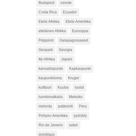
Budapest
cenote
Costa Rica
Ecuador
Etelä-Afrikka
Etelä-Amerikka
eteläinen Afrikka
Eurooppa
Filippiinit
Galapagossaaret
Geopark
Georgia
Itä-Afrikka
Japani
kansallispuisto
Kapkaupunki
kaupunkiloma
Kruger
kulttuuri
Kuuba
luolat
luontomatkailu
Meksiko
melonta
patikointi
Peru
Pohjois-Amerikka
pyöräily
Rio de Janeiro
safari
snorklaus