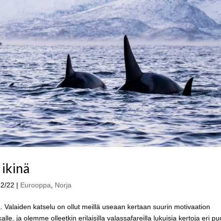
 ikinä
12/22
|
Eurooppa
,
Norja
. Valaiden katselu on ollut meillä useaan kertaan suurin motivaation
e, ja olemme olleetkin erilaisilla valassafareilla lukuisia kertoja eri puo