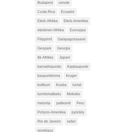
Budapest
cenote
Costa Rica
Ecuador
Etelä-Afrikka
Etelä-Amerikka
eteläinen Afrikka
Eurooppa
Filippiinit
Galapagossaaret
Geopark
Georgia
Itä-Afrikka
Japani
kansallispuisto
Kapkaupunki
kaupunkiloma
Kruger
kulttuuri
Kuuba
luolat
luontomatkailu
Meksiko
melonta
patikointi
Peru
Pohjois-Amerikka
pyöräily
Rio de Janeiro
safari
snorklaus