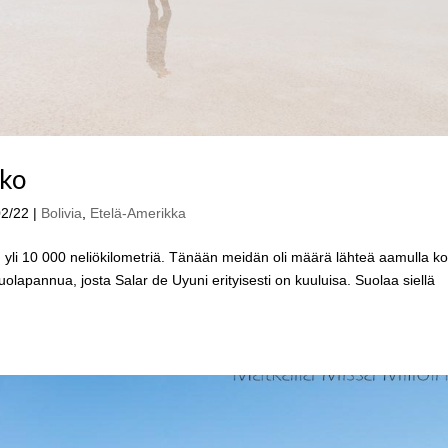
kko
02/22
|
Bolivia
,
Etelä-Amerikka
 yli 10 000 neliökilometriä. Tänään meidän oli määrä lähteä aamulla ko
olapannua, josta Salar de Uyuni erityisesti on kuuluisa. Suolaa siellä