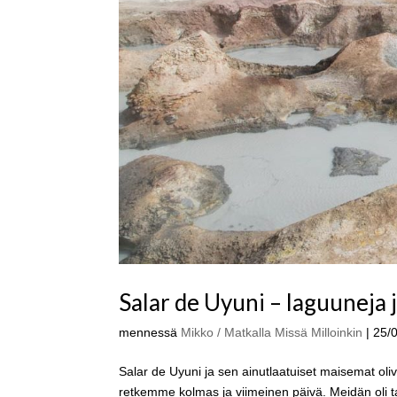
Salar de Uyuni – laguuneja j
mennessä
Mikko / Matkalla Missä Milloinkin
|
25/
Salar de Uyuni ja sen ainutlaatuiset maisemat ol
retkemme kolmas ja viimeinen päivä. Meidän oli ta