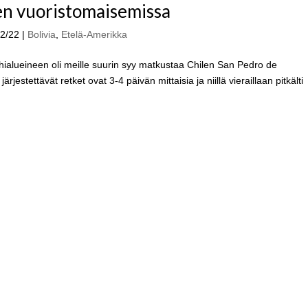
ien vuoristomaisemissa
02/22
|
Bolivia
,
Etelä-Amerikka
ähialueineen oli meille suurin syy matkustaa Chilen San Pedro de
estettävät retket ovat 3-4 päivän mittaisia ja niillä vieraillaan pitkälti