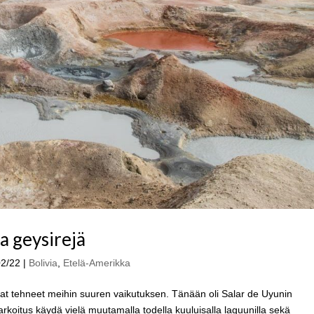
a geysirejä
02/22
|
Bolivia
,
Etelä-Amerikka
ivat tehneet meihin suuren vaikutuksen. Tänään oli Salar de Uyunin
rkoitus käydä vielä muutamalla todella kuuluisalla laguunilla sekä