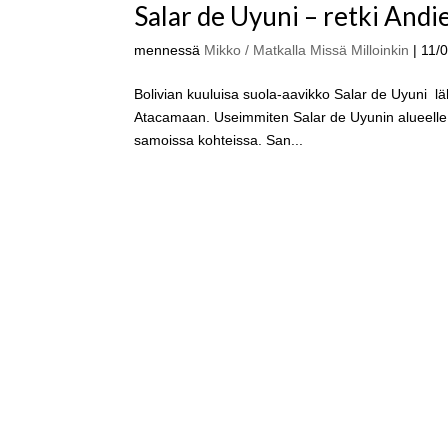
Salar de Uyuni – retki And
mennessä
Mikko / Matkalla Missä Milloinkin
|
11/
Bolivian kuuluisa suola-aavikko Salar de Uyuni l
Atacamaan. Useimmiten Salar de Uyunin alueelle järj
samoissa kohteissa. San...