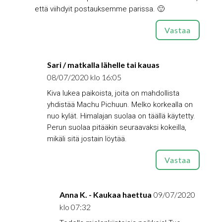
että viihdyit postauksemme parissa. 🙂
Vastaa
Sari / matkalla lähelle tai kauas
08/07/2020 klo 16:05
Kiva lukea paikoista, joita on mahdollista
yhdistää Machu Pichuun. Melko korkealla on
nuo kylät. Himalajan suolaa on täällä käytetty.
Perun suolaa pitääkin seuraavaksi kokeilla,
mikäli sitä jostain löytää.
Vastaa
Anna K. - Kaukaa haettua
09/07/2020
klo 07:32