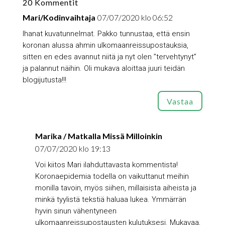
20 Kommentit
Mari/Kodinvaihtaja
07/07/2020 klo 06:52
Ihanat kuvatunnelmat. Pakko tunnustaa, että ensin
koronan alussa ahmin ulkomaanreissupostauksia,
sitten en edes avannut niitä ja nyt olen ”tervehtynyt”
ja palannut näihin. Oli mukava aloittaa juuri teidän
blogijutusta!!!
Vastaa
Marika / Matkalla Missä Milloinkin
07/07/2020 klo 19:13
Voi kiitos Mari ilahduttavasta kommentista!
Koronaepidemia todella on vaikuttanut meihin
monilla tavoin, myös siihen, millaisista aiheista ja
minkä tyylistä tekstiä haluaa lukea. Ymmärrän
hyvin sinun vähentyneen
ulkomaanreissupostausten kulutuksesi. Mukavaa,