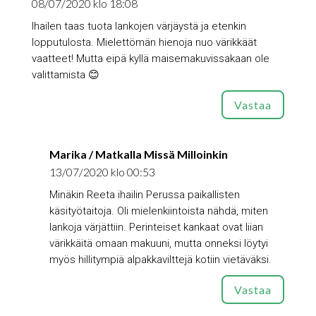
08/07/2020 klo 18:08
Ihailen taas tuota lankojen värjäystä ja etenkin
lopputulosta. Mielettömän hienoja nuo värikkäät
vaatteet! Mutta eipä kyllä maisemakuvissakaan ole
valittamista 😊
Vastaa
Marika / Matkalla Missä Milloinkin
13/07/2020 klo 00:53
Minäkin Reeta ihailin Perussa paikallisten
käsityötaitoja. Oli mielenkiintoista nähdä, miten
lankoja värjättiin. Perinteiset kankaat ovat liian
värikkäitä omaan makuuni, mutta onneksi löytyi
myös hillitympiä alpakkavilttejä kotiin vietäväksi.
Vastaa