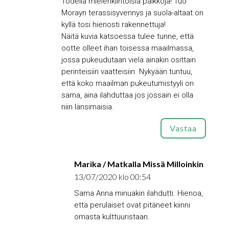
Todella mielenkiintoisia paikkoja! Tuo
Morayn terassisyvennys ja suola-altaat on
kyllä tosi hienosti rakennettuja!
Näitä kuvia katsoessa tulee tunne, että
ootte olleet ihan toisessa maailmassa,
jossa pukeudutaan vielä ainakin osittain
perinteisiin vaatteisiin. Nykyään tuntuu,
että koko maailman pukeutumistyyli on
sama, aina ilahduttaa jos jossain ei olla
niin länsimaisia.
Vastaa
Marika / Matkalla Missä Milloinkin
13/07/2020 klo 00:54
Sama Anna minuakin ilahdutti. Hienoa,
että perulaiset ovat pitäneet kiinni
omasta kulttuuristaan.