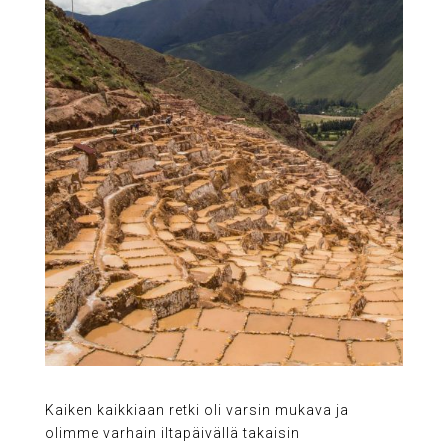
Kaiken kaikkiaan retki oli varsin mukava ja
olimme varhain iltapäivällä takaisin