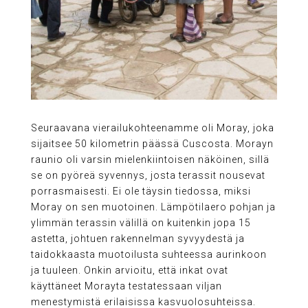
Seuraavana vierailukohteenamme oli Moray, joka
sijaitsee 50 kilometrin päässä Cuscosta. Morayn
raunio oli varsin mielenkiintoisen näköinen, sillä
se on pyöreä syvennys, josta terassit nousevat
porrasmaisesti. Ei ole täysin tiedossa, miksi
Moray on sen muotoinen. Lämpötilaero pohjan ja
ylimmän terassin välillä on kuitenkin jopa 15
astetta, johtuen rakennelman syvyydestä ja
taidokkaasta muotoilusta suhteessa aurinkoon
ja tuuleen. Onkin arvioitu, että inkat ovat
käyttäneet Morayta testatessaan viljan
menestymistä erilaisissa kasvuolosuhteissa.