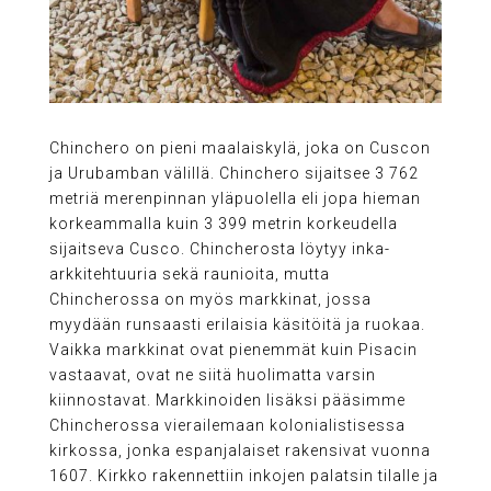
Chinchero on pieni maalaiskylä, joka on Cuscon
ja Urubamban välillä. Chinchero sijaitsee 3 762
metriä merenpinnan yläpuolella eli jopa hieman
korkeammalla kuin 3 399 metrin korkeudella
sijaitseva Cusco. Chincherosta löytyy inka-
arkkitehtuuria sekä raunioita, mutta
Chincherossa on myös markkinat, jossa
myydään runsaasti erilaisia käsitöitä ja ruokaa.
Vaikka markkinat ovat pienemmät kuin Pisacin
vastaavat, ovat ne siitä huolimatta varsin
kiinnostavat. Markkinoiden lisäksi pääsimme
Chincherossa vierailemaan kolonialistisessa
kirkossa, jonka espanjalaiset rakensivat vuonna
1607. Kirkko rakennettiin inkojen palatsin tilalle ja