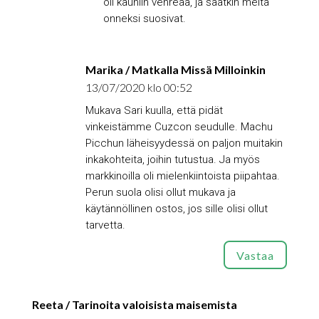
oli kauniin vehreää, ja säätkin meitä
onneksi suosivat.
Marika / Matkalla Missä Milloinkin
13/07/2020 klo 00:52
Mukava Sari kuulla, että pidät
vinkeistämme Cuzcon seudulle. Machu
Picchun läheisyydessä on paljon muitakin
inkakohteita, joihin tutustua. Ja myös
markkinoilla oli mielenkiintoista piipahtaa.
Perun suola olisi ollut mukava ja
käytännöllinen ostos, jos sille olisi ollut
tarvetta.
Vastaa
Reeta / Tarinoita valoisista maisemista