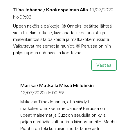
Tiina Johanna / Kookospalmun Alla
11/07/2020
klo 09:03
Upean näköisiä paikkoja! 🙂 Onneksi päätitte lähteä
vielä tällekin retkelle, kiva saada lukea uusista ja
mielenkiintoisista paikoista ja matkakokemuksista.
Vaikuttavat maisemat ja rauniot! 🙂 Perussa on niin
paljon upeaa nähtävää ja koettavaa.
Vastaa
Marika / Matkalla Missä Milloinkin
13/07/2020 klo 00:59
Mukavaa Tiina Johanna, että viihdyit
matkakertomuksemme parissa! Perussa on
upeat maisemat ja Cuzcon seudulla on kyllä
paljon nähtävää kulttuurista kiinnostuneille. Machu
Picchu on toki kuuluisin, mutta tänne asti