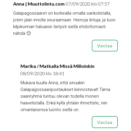
Anna | Muuttolintu.com
07/09/2020 klo 07:57
Galapagossaaret on korkealla omalla sankolistalla,
joten jään innolla seuraamaan. Hienoja lintuja, ja tuon
kilpikonnan haluaisin tietysti siellä ehdottomasti
nähdä 🙂
Vastaa
Marika / Matkalla Missä Milloinkin
08/09/2020 klo 18:41
Mukava kuulla Anna, että sinuakin
Galapagossaaripostaukset kiinnostavat! Tämä
saariryhmä tuntuu olevan todella monen
haavelistalla. Enkä kyllä yhtään ihmettele, niin
omanlaisensa luonto siellä on.
Vastaa