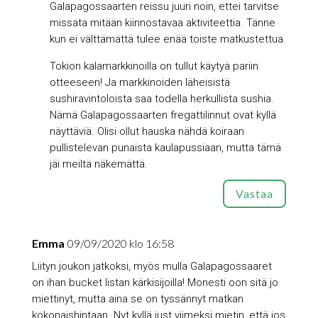
Galapagossaarten reissu juuri noin, ettei tarvitse
missata mitään kiinnostavaa aktiviteettia. Tänne
kun ei välttämättä tulee enää toiste matkustettua.
Tokion kalamarkkinoilla on tullut käytyä pariin
otteeseen! Ja markkinoiden läheisistä
sushiravintoloista saa todella herkullista sushia.
Nämä Galapagossaarten fregattilinnut ovat kyllä
näyttäviä. Olisi ollut hauska nähdä koiraan
pullistelevan punaista kaulapussiaan, mutta tämä
jäi meiltä näkemättä.
Vastaa
Emma
09/09/2020 klo 16:58
Liityn joukon jatkoksi, myös mulla Galapagossaaret
on ihan bucket listan kärkisijoilla! Monesti oon sitä jo
miettinyt, mutta aina se on tyssännyt matkan
kokonaishintaan. Nyt kyllä just viimeksi mietin, että jos