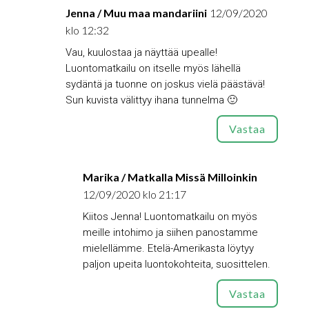
Jenna / Muu maa mandariini
12/09/2020
klo 12:32
Vau, kuulostaa ja näyttää upealle!
Luontomatkailu on itselle myös lähellä
sydäntä ja tuonne on joskus vielä päästävä!
Sun kuvista välittyy ihana tunnelma 🙂
Vastaa
Marika / Matkalla Missä Milloinkin
12/09/2020 klo 21:17
Kiitos Jenna! Luontomatkailu on myös
meille intohimo ja siihen panostamme
mielellämme. Etelä-Amerikasta löytyy
paljon upeita luontokohteita, suosittelen.
Vastaa