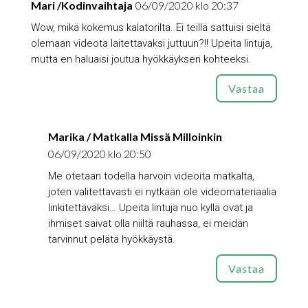
Mari /Kodinvaihtaja
06/09/2020 klo 20:37
Wow, mikä kokemus kalatorilta. Ei teillä sattuisi sieltä
olemaan videota laitettavaksi juttuun?!! Upeita lintuja,
mutta en haluaisi joutua hyökkäyksen kohteeksi.
Vastaa
Marika / Matkalla Missä Milloinkin
06/09/2020 klo 20:50
Me otetaan todella harvoin videoita matkalta,
joten valitettavasti ei nytkään ole videomateriaalia
linkitettäväksi… Upeita lintuja nuo kyllä ovat ja
ihmiset saivat olla niiltä rauhassa, ei meidän
tarvinnut pelätä hyökkäystä.
Vastaa