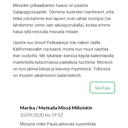
Minunkin pitkäaikainen haave on päästä
Galapagossaarille. Olemme kuitenkin miettineet, että
ehkä odotamme kun lapset ovat vähän isompia (tai
lähdemme sinne vain aikuisporukalla), koska emme
halua sillä reissulla missata mitään.
Upeita nuo linnut! Pelikaaneja toki näkee täällä
Kaliforniassakin runsaasti, mutta nuo muut näyttää
ihan oudoilta. Me tykätään kanssa käydä kaikenlaisilla
marketeilla katsomassa paikallisia tuotteita. Monesti
on tosi jänniä kaloja ja kasveja myynnissä. Tokiossa
on muuten aikamoinen kalamarketti.
Vastaa
Marika / Matkalla Missä Milloinkin
10/09/2020 klo 19:52
Minusta onkin Paula järkevää suunnitella