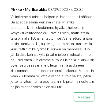
Pirkko / Meriharakka
08/09/2020 klo 08:35
Valitsimme aikoinaan helpon vaihtoehdon eli pääosan
Galapagos-saaria kiertävän risteilyn, mikä
osoittautuikin mielestämme hyväksi, helpoksi ja
kevyeksi vaihtoehdoksi. Laiva oli pieni, matkustajia
taisi olla alle 100 ja rantautumiset/veneretket rantoja
pitkin, kumiveneillä, sujuivat jonottamatta, kun laivalla
kuulutettiin mikä ryhmä kulloinkin on menossa. Nuo
jättiläiskilpikonnat kyllä jäivät mieleen, kohdallemme
osui sellainen kun olimme autolla liikkeellä ja kun kuski
pyysi seurueessamme olleita miehiä avukseen
kilpikonnan nostamiseen en ensin uskonut. Mutta niin
vaan kuulemma oli, että eivät ne autoja väistä, joten
jottei tarvitsisi tuntia odottaa, niin kilpikonna nostettiin
neljän miehen voimin tien sivuun!
Vastaa