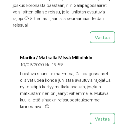
joskus koronasta päästään, niin Galapagossaaret
voisi sitten olla se reissu, jolla juhlistan avautuvia
rajoja 🙂 Siihen asti jään siis seuraamaan teidän
reissua!
Vastaa
Marika / Matkalla Missä Milloinkin
10/09/2020 klo 19:59
Loistava suunnitelma Emma, Galapagossaaret
olisivat upea kohde juhlistaa avautuvia rajoja! Ja
nyt ehkäpä kertyy matkakassaakin, jos/kun
matkustaminen on jäänyt vähemmälle. Mukava
kuulla, että sinuakin reissupostauksemme
kiinnostavat. 🙂
Vastaa