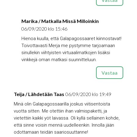
Marika / Matkalla Missä Milloinkin
06/09/2020 klo 15:46
Hienoa kuulla, että Galapagossaaret kiinnostavat!
Toivottavasti Merja me pystymme tarjoamaan
sinullekin viihtyisten virtuaalimatkojen lisäksi
vinkkejä oman matkasi suunnitteluun.
Vastaa
Teija / Lähdetään Taas
06/09/2020 klo 19:49
Minä olin Galapagossaarilla joskus viitisentoista
vuotta sitten. Me otettiin ihan valmispaketti, ja
vietettiin kaikki yöt laivassa. Oli kyllä sellainen kohde,
että sinne voisin mennä uudelleenkin. Innolla jään
odottamaan teidän saariosuuttanne!