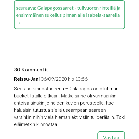
seuraava: Galapagossaaret - tulivuoren rinteillä ja
ensimmäinen sukellus pinnan alle Isabela-saarella
→
30 Kommentit
Reissu-Jani
06/09/2020 klo 10:56
Seuraan kiinnostuneena – Galapagos on ollut mun
bucket listalla pitkään. Matka sinne oli varmaankin
antoisa ainakin jo näiden kuvien perusteella. Itse
haluaisin tutustua siellä useampaan saareen –
varsinkin niihin vielä hieman aktiivisiin tuliperäisiin. Toki
eläimetkin kiinnostaa.
Vastaa