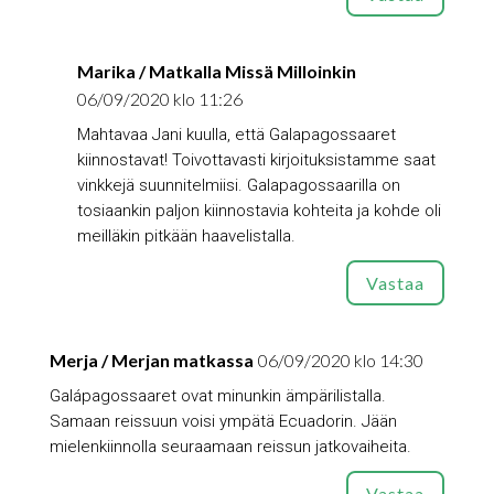
Marika / Matkalla Missä Milloinkin
06/09/2020 klo 11:26
Mahtavaa Jani kuulla, että Galapagossaaret
kiinnostavat! Toivottavasti kirjoituksistamme saat
vinkkejä suunnitelmiisi. Galapagossaarilla on
tosiaankin paljon kiinnostavia kohteita ja kohde oli
meilläkin pitkään haavelistalla.
Vastaa
Merja / Merjan matkassa
06/09/2020 klo 14:30
Galápagossaaret ovat minunkin ämpärilistalla.
Samaan reissuun voisi ympätä Ecuadorin. Jään
mielenkiinnolla seuraamaan reissun jatkovaiheita.
Vastaa