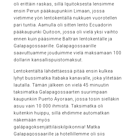
oli erittäin raskas, sillä Iquitoksesta lensimme
ensin Perun pääkaupunkiin Limaan, jossa
vietimme yön lentokentällä nukkuen vuorotellen
pari tuntia. Aamulla oli sitten lento Ecuadorin
pääkaupunki Quitoon, jossa oli vielä yksi vaihto
ennen kuin pääsimme Baltran lentokentälle ja
Galapagossaarille. Galapagossaarille
saavuttuamme jouduimme vielä maksamaan 100
dollarin kansallispuistomaksut.
Lentokentältä lähdettäessä pitää ensin kulkea
lyhyt bussimatka Itabaka kanavalle, joka ylitetään
lautalla. Tämän jälkeen on vielä 45 minuutin
taksimatka Galapagossaarten suurimpaan
kaupunkiin Puerto Ayoraan, jossa tosin sielläkin
asuu vain 10 000 ihmistä. Taksimatka oli
kuitenkin huippu, sillä ehdimme automatkan
näkemään myös
galápagoksenjättiläiskilpikonnia! Matka
Galapagossaarille ja hotellillemme oli siis