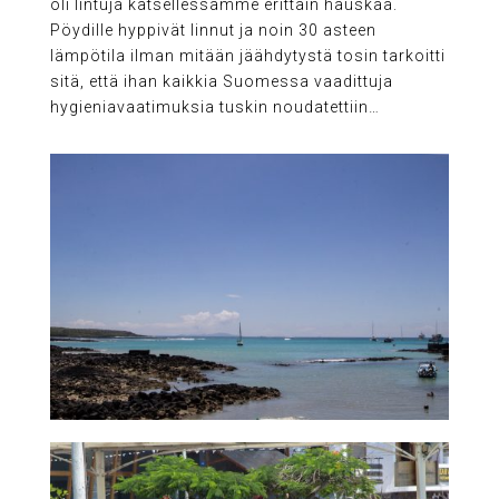
oli lintuja katsellessamme erittäin hauskaa.
Pöydille hyppivät linnut ja noin 30 asteen
lämpötila ilman mitään jäähdytystä tosin tarkoitti
sitä, että ihan kaikkia Suomessa vaadittuja
hygieniavaatimuksia tuskin noudatettiin…