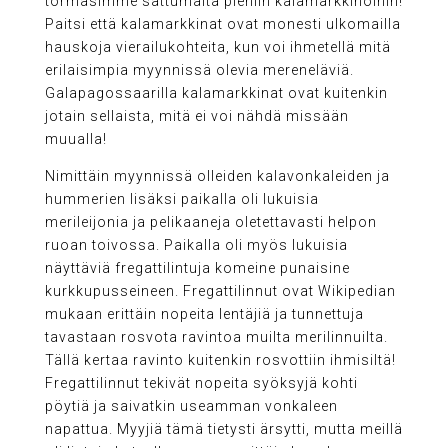
törmäsimme sattumalta pieniin kalamarkkinoihin!
Paitsi että kalamarkkinat ovat monesti ulkomailla
hauskoja vierailukohteita, kun voi ihmetellä mitä
erilaisimpia myynnissä olevia mereneläviä.
Galapagossaarilla kalamarkkinat ovat kuitenkin
jotain sellaista, mitä ei voi nähdä missään
muualla!
Nimittäin myynnissä olleiden kalavonkaleiden ja
hummerien lisäksi paikalla oli lukuisia
merileijonia ja pelikaaneja oletettavasti helpon
ruoan toivossa. Paikalla oli myös lukuisia
näyttäviä fregattilintuja komeine punaisine
kurkkupusseineen. Fregattilinnut ovat Wikipedian
mukaan erittäin nopeita lentäjiä ja tunnettuja
tavastaan rosvota ravintoa muilta merilinnuilta.
Tällä kertaa ravinto kuitenkin rosvottiin ihmisiltä!
Fregattilinnut tekivät nopeita syöksyjä kohti
pöytiä ja saivatkin useamman vonkaleen
napattua. Myyjiä tämä tietysti ärsytti, mutta meillä