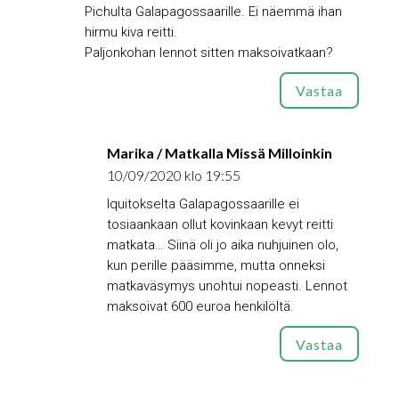
Pichulta Galapagossaarille. Ei näemmä ihan
hirmu kiva reitti.
Paljonkohan lennot sitten maksoivatkaan?
Vastaa
Marika / Matkalla Missä Milloinkin
10/09/2020 klo 19:55
Iquitokselta Galapagossaarille ei
tosiaankaan ollut kovinkaan kevyt reitti
matkata… Siinä oli jo aika nuhjuinen olo,
kun perille pääsimme, mutta onneksi
matkaväsymys unohtui nopeasti. Lennot
maksoivat 600 euroa henkilöltä.
Vastaa