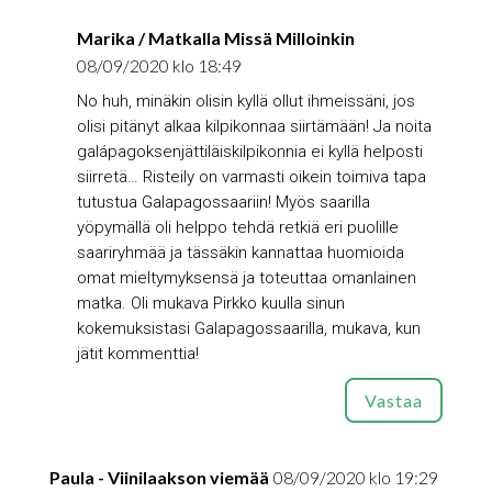
Marika / Matkalla Missä Milloinkin
08/09/2020 klo 18:49
No huh, minäkin olisin kyllä ollut ihmeissäni, jos
olisi pitänyt alkaa kilpikonnaa siirtämään! Ja noita
galápagoksenjättiläiskilpikonnia ei kyllä helposti
siirretä… Risteily on varmasti oikein toimiva tapa
tutustua Galapagossaariin! Myös saarilla
yöpymällä oli helppo tehdä retkiä eri puolille
saariryhmää ja tässäkin kannattaa huomioida
omat mieltymyksensä ja toteuttaa omanlainen
matka. Oli mukava Pirkko kuulla sinun
kokemuksistasi Galapagossaarilla, mukava, kun
jätit kommenttia!
Vastaa
Paula - Viinilaakson viemää
08/09/2020 klo 19:29