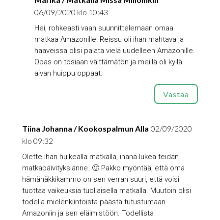
06/09/2020 klo 10:43
Hei, rohkeasti vaan suunnittelemaan omaa
matkaa Amazonille! Reissu oli ihan mahtava ja
haaveissa olisi palata vielä uudelleen Amazonille.
Opas on tosiaan välttämätön ja meillä oli kyllä
aivan huippu oppaat.
Vastaa
Tiina Johanna / Kookospalmun Alla
02/09/2020
klo 09:32
Olette ihan huikealla matkalla, ihana lukea teidän
matkapäivityksiänne. 🙂 Pakko myöntää, että oma
hämähäkkikammo on sen verran suuri, että voisi
tuottaa vaikeuksia tuollaisella matkalla. Muutoin olisi
todella mielenkiintoista päästä tutustumaan
Amazoniin ja sen eläimistöön. Todellista