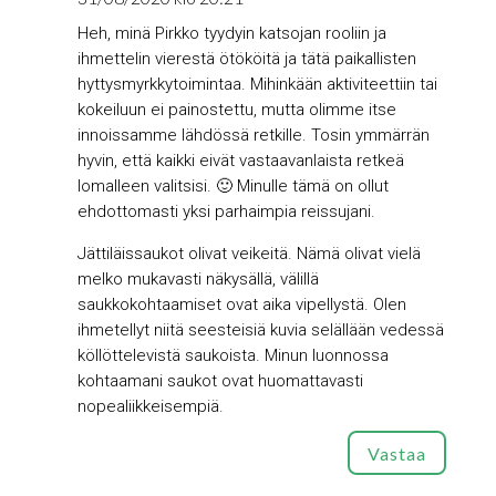
Heh, minä Pirkko tyydyin katsojan rooliin ja
ihmettelin vierestä ötököitä ja tätä paikallisten
hyttysmyrkkytoimintaa. Mihinkään aktiviteettiin tai
kokeiluun ei painostettu, mutta olimme itse
innoissamme lähdössä retkille. Tosin ymmärrän
hyvin, että kaikki eivät vastaavanlaista retkeä
lomalleen valitsisi. 🙂 Minulle tämä on ollut
ehdottomasti yksi parhaimpia reissujani.
Jättiläissaukot olivat veikeitä. Nämä olivat vielä
melko mukavasti näkysällä, välillä
saukkokohtaamiset ovat aika vipellystä. Olen
ihmetellyt niitä seesteisiä kuvia selällään vedessä
köllöttelevistä saukoista. Minun luonnossa
kohtaamani saukot ovat huomattavasti
nopealiikkeisempiä.
Vastaa