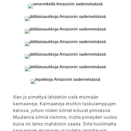
Illan jo pimettyä lähdettiin vielä etsimään
kaimaaneja. Kaimaaneja etsittiin taskulamppujen
kanssa, jolloin niiden silmät kiiluvat pimeässä.
Muutamia silmiä näimme, mutta pimeyden vuoksi
kuvia oli lähes mahdoton saada. Siitä huolimatta
kaimaanien etsiminen oli todella jännittävää!