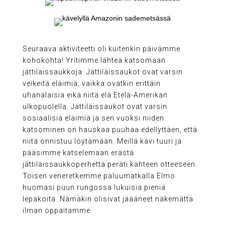
Seuraava aktiviteetti oli kuitenkin päivämme
kohokohta! Yritimme lähteä katsomaan
jättiläissaukkoja. Jättiläissaukot ovat varsin
veikeitä eläimiä, vaikka ovatkin erittäin
uhanalaisia eikä niitä elä Etelä-Amerikan
ulkopuolella. Jättiläissaukot ovat varsin
sosiaalisia eläimiä ja sen vuoksi niiden
katsominen on hauskaa puuhaa edellyttäen, että
niitä onnistuu löytämään. Meillä kävi tuuri ja
pääsimme katselemaan erästä
jättiläissaukkoperhettä peräti kahteen otteeseen.
Toisen veneretkemme paluumatkalla Elmo
huomasi puun rungossa lukuisia pieniä
lepakoita. Nämäkin olisivat jäääneet näkemättä
ilman oppaitamme.