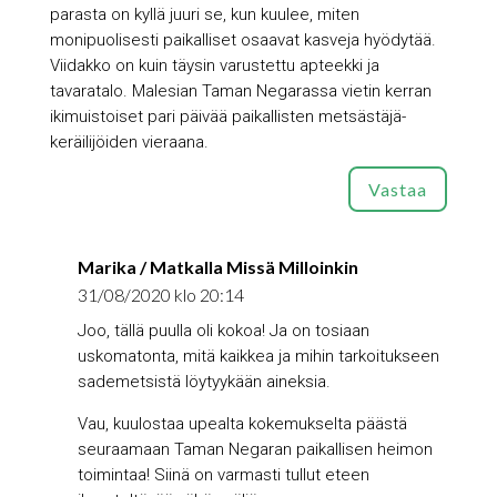
parasta on kyllä juuri se, kun kuulee, miten
monipuolisesti paikalliset osaavat kasveja hyödytää.
Viidakko on kuin täysin varustettu apteekki ja
tavaratalo. Malesian Taman Negarassa vietin kerran
ikimuistoiset pari päivää paikallisten metsästäjä-
keräilijöiden vieraana.
Vastaa
Marika / Matkalla Missä Milloinkin
31/08/2020 klo 20:14
Joo, tällä puulla oli kokoa! Ja on tosiaan
uskomatonta, mitä kaikkea ja mihin tarkoitukseen
sademetsistä löytyykään aineksia.
Vau, kuulostaa upealta kokemukselta päästä
seuraamaan Taman Negaran paikallisen heimon
toimintaa! Siinä on varmasti tullut eteen