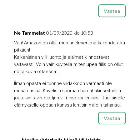
Vastaa
Ne Tammelat
01/09/2020 klo 10:53
Vau! Amazon on ollut mun unelmien matkakohde aika
pitkään!
Kaikenlainen villi luonto ja eläimet kiinnostavat
valtavasti. Voin vain kuvitella miten upea fiilis on ollut
noita kuvia ottaessa…
Ilman opasta ei tuonne viidakkoon varmasti ole
mitään asiaa. Kävelisin suoraan hämähäkinseittiin ja
joutuisin ravintoketjun viimeiseksi lenkiksi. Tuollaiselle
elämykselle oppaan kanssa lähtisin milloin tahansa!
Vastaa
Marika / Matkalla Missä Milloinkin