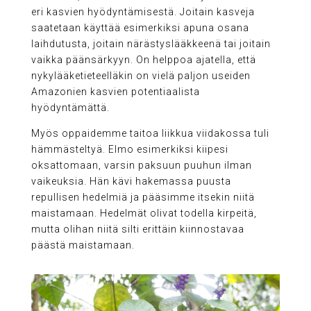
eri kasvien hyödyntämisestä. Joitain kasveja
saatetaan käyttää esimerkiksi apuna osana
laihdutusta, joitain närästyslääkkeenä tai joitain
vaikka päänsärkyyn. On helppoa ajatella, että
nykylääketieteelläkin on vielä paljon useiden
Amazonien kasvien potentiaalista
hyödyntämättä.
Myös oppaidemme taitoa liikkua viidakossa tuli
hämmästeltyä. Elmo esimerkiksi kiipesi
oksattomaan, varsin paksuun puuhun ilman
vaikeuksia. Hän kävi hakemassa puusta
repullisen hedelmiä ja pääsimme itsekin niitä
maistamaan. Hedelmät olivat todella kirpeitä,
mutta olihan niitä silti erittäin kiinnostavaa
päästä maistamaan.