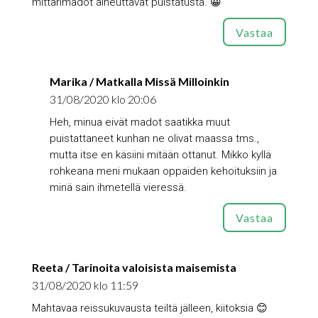
mittarimadot aiheuttavat puistatusta. 😀
Vastaa
Marika / Matkalla Missä Milloinkin
31/08/2020 klo 20:06
Heh, minua eivät madot saatikka muut
puistattaneet kunhan ne olivat maassa tms.,
mutta itse en käsiini mitään ottanut. Mikko kyllä
rohkeana meni mukaan oppaiden kehoituksiin ja
minä sain ihmetellä vieressä.
Vastaa
Reeta / Tarinoita valoisista maisemista
31/08/2020 klo 11:59
Mahtavaa reissukuvausta teiltä jälleen, kiitoksia 😊