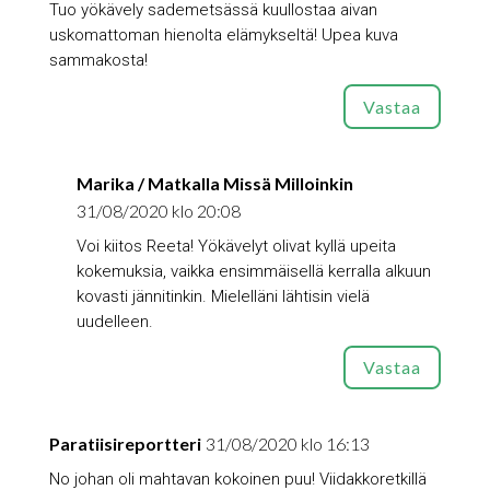
Tuo yökävely sademetsässä kuullostaa aivan
uskomattoman hienolta elämykseltä! Upea kuva
sammakosta!
Vastaa
Marika / Matkalla Missä Milloinkin
31/08/2020 klo 20:08
Voi kiitos Reeta! Yökävelyt olivat kyllä upeita
kokemuksia, vaikka ensimmäisellä kerralla alkuun
kovasti jännitinkin. Mielelläni lähtisin vielä
uudelleen.
Vastaa
Paratiisireportteri
31/08/2020 klo 16:13
No johan oli mahtavan kokoinen puu! Viidakkoretkillä