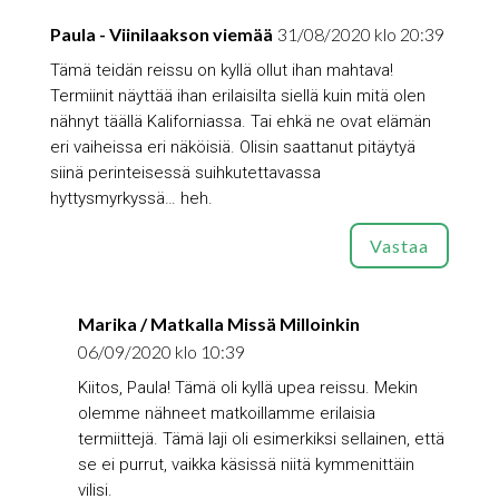
Paula - Viinilaakson viemää
31/08/2020 klo 20:39
Tämä teidän reissu on kyllä ollut ihan mahtava!
Termiinit näyttää ihan erilaisilta siellä kuin mitä olen
nähnyt täällä Kaliforniassa. Tai ehkä ne ovat elämän
eri vaiheissa eri näköisiä. Olisin saattanut pitäytyä
siinä perinteisessä suihkutettavassa
hyttysmyrkyssä… heh.
Vastaa
Marika / Matkalla Missä Milloinkin
06/09/2020 klo 10:39
Kiitos, Paula! Tämä oli kyllä upea reissu. Mekin
olemme nähneet matkoillamme erilaisia
termiittejä. Tämä laji oli esimerkiksi sellainen, että
se ei purrut, vaikka käsissä niitä kymmenittäin
vilisi.