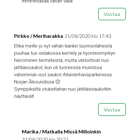
ihmeteltävää vähän väliä.
Vastaa
Pirkko / Meriharakka
31/08/2020 klo 17:43
Ehkä meille jo nyt vähän liiankin luonnonläheistä
puuhaa tuo viidakossa kiertely ja hyönteismyrkyn
hierominen termiiteistä, mutta uteloittivat nuo
jättiläissaukot, kun oli tuoreessa muistissa
vähemmän isot saukot Atlanterhavsparkenissa
Norjan Ålesundissa 🙂
Symppiksiltä otuksiltahan nuo jättiläissaukotkin
näyttävät!
Vastaa
Marika / Matkalla Missä Milloinkin
31/08/2020 klo 20:21