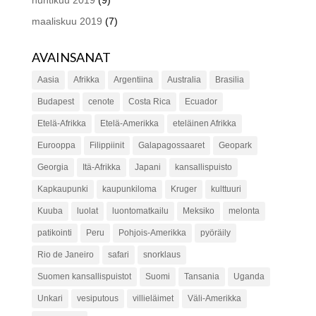
maaliskuu 2019
(7)
AVAINSANAT
Aasia
Afrikka
Argentiina
Australia
Brasilia
Budapest
cenote
Costa Rica
Ecuador
Etelä-Afrikka
Etelä-Amerikka
eteläinen Afrikka
Eurooppa
Filippiinit
Galapagossaaret
Geopark
Georgia
Itä-Afrikka
Japani
kansallispuisto
Kapkaupunki
kaupunkiloma
Kruger
kulttuuri
Kuuba
luolat
luontomatkailu
Meksiko
melonta
patikointi
Peru
Pohjois-Amerikka
pyöräily
Rio de Janeiro
safari
snorklaus
Suomen kansallispuistot
Suomi
Tansania
Uganda
Unkari
vesiputous
villieläimet
Väli-Amerikka