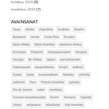
huhtikuu 2019
(9)
maaliskuu 2019
(7)
AVAINSANAT
Aasia
Afrikka
Argentiina
Australia
Brasilia
Budapest
cenote
Costa Rica
Ecuador
Etelä-Afrikka
Etelä-Amerikka
eteläinen Afrikka
Eurooppa
Filippiinit
Galapagossaaret
Geopark
Georgia
Itä-Afrikka
Japani
kansallispuisto
Kapkaupunki
kaupunkiloma
Kruger
kulttuuri
Kuuba
luolat
luontomatkailu
Meksiko
melonta
patikointi
Peru
Pohjois-Amerikka
pyöräily
Rio de Janeiro
safari
snorklaus
Suomen kansallispuistot
Suomi
Tansania
Uganda
Unkari
vesiputous
villieläimet
Väli-Amerikka