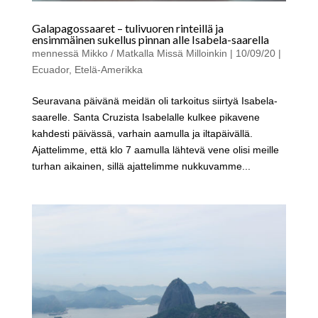
Galapagossaaret – tulivuoren rinteillä ja
ensimmäinen sukellus pinnan alle Isabela-saarella
mennessä
Mikko / Matkalla Missä Milloinkin
|
10/09/20
|
Ecuador
,
Etelä-Amerikka
Seuravana päivänä meidän oli tarkoitus siirtyä Isabela-
saarelle. Santa Cruzista Isabelalle kulkee pikavene
kahdesti päivässä, varhain aamulla ja iltapäivällä.
Ajattelimme, että klo 7 aamulla lähtevä vene olisi meille
turhan aikainen, sillä ajattelimme nukkuvamme...