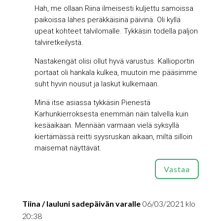
Hah, me ollaan Riina ilmeisesti kuljettu samoissa
paikoissa lähes peräkkäisinä päivinä. Oli kyllä
upeat kohteet talvilomalle. Tykkäsin todella paljon
talviretkeilystä.
Nastakengät olisi ollut hyvä varustus. Kallioportin
portaat oli hankala kulkea, muutoin me pääsimme
suht hyvin nousut ja laskut kulkemaan.
Minä itse asiassa tykkäsin Pienestä
Karhunkierroksesta enemmän näin talvella kuin
kesäaikaan. Mennään varmaan vielä syksyllä
kiertämässä reitti syysruskan aikaan, miltä silloin
maisemat näyttävät.
Vastaa
Tiina / lauluni sadepäivän varalle
06/03/2021 klo
20:38