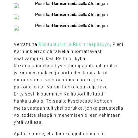
Verrattuna
Riisitunturiin ja Riisin rääpäsyyn
, Pieni
Karhunkierros oli talvella huomattavasti
vaativampi kulkea. Reitti oli kyllä
kokonaisuudessa hyvin tamppaantunut, mutta
jyrkimpien mäkien ja portaiden kohdalla oli
muodostunut vaihtoehtoinen polku, joka
paikoitellen oli varsin hankalasti kuljettava.
Erityisesti kipuaminen Kallioportille tuotti
hankaluuksia. Toisaalta kyseisessä kohtaan
meitä vastaan tuli yksi porukka, jonka perusteella
voi todeta alaspäin menemisen olleen vähintään
yhtä vaikeaa.
Ajattelisimme, että lumikengistä olisi ollut