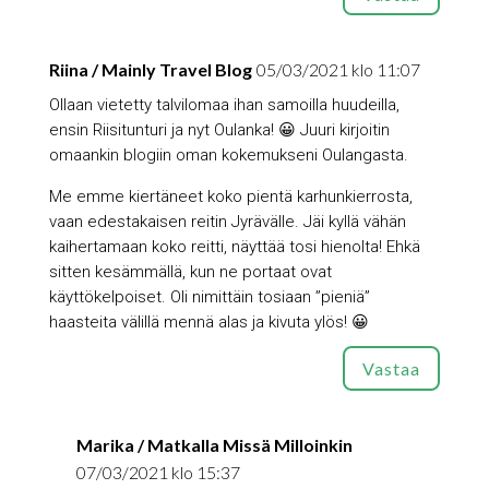
Riina / Mainly Travel Blog
05/03/2021 klo 11:07
Ollaan vietetty talvilomaa ihan samoilla huudeilla,
ensin Riisitunturi ja nyt Oulanka! 😀 Juuri kirjoitin
omaankin blogiin oman kokemukseni Oulangasta.
Me emme kiertäneet koko pientä karhunkierrosta,
vaan edestakaisen reitin Jyrävälle. Jäi kyllä vähän
kaihertamaan koko reitti, näyttää tosi hienolta! Ehkä
sitten kesämmällä, kun ne portaat ovat
käyttökelpoiset. Oli nimittäin tosiaan ”pieniä”
haasteita välillä mennä alas ja kivuta ylös! 😀
Vastaa
Marika / Matkalla Missä Milloinkin
07/03/2021 klo 15:37