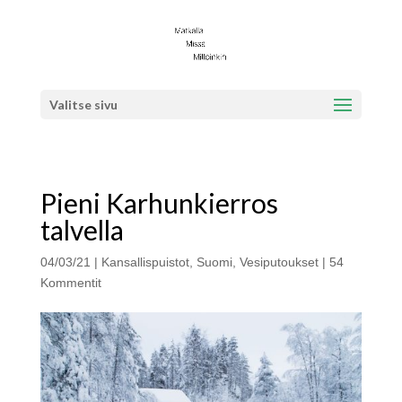
Valitse sivu
Pieni Karhunkierros
talvella
04/03/21
|
Kansallispuistot
,
Suomi
,
Vesiputoukset
|
54
Kommentit