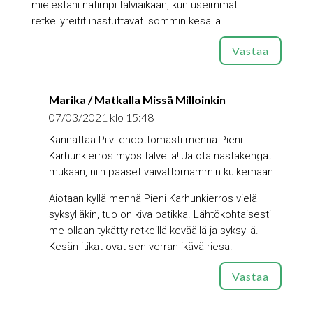
mielestäni nätimpi talviaikaan, kun useimmat
retkeilyreitit ihastuttavat isommin kesällä.
Vastaa
Marika / Matkalla Missä Milloinkin
07/03/2021 klo 15:48
Kannattaa Pilvi ehdottomasti mennä Pieni
Karhunkierros myös talvella! Ja ota nastakengät
mukaan, niin pääset vaivattomammin kulkemaan.
Aiotaan kyllä mennä Pieni Karhunkierros vielä
syksylläkin, tuo on kiva patikka. Lähtökohtaisesti
me ollaan tykätty retkeillä keväällä ja syksyllä.
Kesän itikat ovat sen verran ikävä riesa.
Vastaa