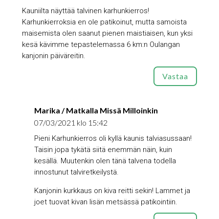
Kauniilta näyttää talvinen karhunkierros!
Karhunkierroksia en ole patikoinut, mutta samoista
maisemista olen saanut pienen maistiaisen, kun yksi
kesä kävimme tepastelemassa 6 km:n Oulangan
kanjonin päiväreitin.
Vastaa
Marika / Matkalla Missä Milloinkin
07/03/2021 klo 15:42
Pieni Karhunkierros oli kyllä kaunis talviasussaan!
Taisin jopa tykätä siitä enemmän näin, kuin
kesällä. Muutenkin olen tänä talvena todella
innostunut talviretkeilystä.
Kanjonin kurkkaus on kiva reitti sekin! Lammet ja
joet tuovat kivan lisän metsässä patikointiin.