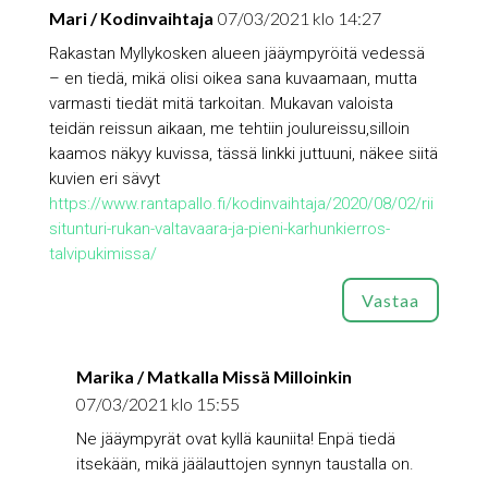
Mari / Kodinvaihtaja
07/03/2021 klo 14:27
Rakastan Myllykosken alueen jääympyröitä vedessä
– en tiedä, mikä olisi oikea sana kuvaamaan, mutta
varmasti tiedät mitä tarkoitan. Mukavan valoista
teidän reissun aikaan, me tehtiin joulureissu,silloin
kaamos näkyy kuvissa, tässä linkki juttuuni, näkee siitä
kuvien eri sävyt
https://www.rantapallo.fi/kodinvaihtaja/2020/08/02/rii
situnturi-rukan-valtavaara-ja-pieni-karhunkierros-
talvipukimissa/
Vastaa
Marika / Matkalla Missä Milloinkin
07/03/2021 klo 15:55
Ne jääympyrät ovat kyllä kauniita! Enpä tiedä
itsekään, mikä jäälauttojen synnyn taustalla on.