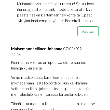
Muistankin Mari teidän joulureissun! Se kuulosti
ihanalta ja silloin taisinkin todeta, että olisi kiva
päästä itsekin kiertämään talvikohteita. Upeat
tykkylumimaisemat myös teidän reiteillä on ollut.
Vastaa
Maisemaonnellinen Johanna
07/03/2021 klo
23:36
Pieni karhunkierros on upea! Ja olette saaneet
hienoja kuvia sieltä.
Viime maaliskuussa kävin kiertämässä reitin
myötäpäivään, ja Kallioportti oli kuin kelkkaränni.
Vaikka minulla oli jalassani icebugin nastakengät,
meni alastulo käsien varassa kaiteista roikkuen.
Tässä juttu tuosta kulkusuunnasta, tuostakin on hyvin
pian aikaa kulunut jo vuosi!