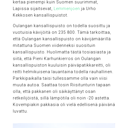
kertaa pienempi kuin Suomen suurimmat,
Lapissa sijaitsevat,
Lemmenjoen
ja Urho
Kekkosen kansallispuistot.
Oulangan kansallispuisto on todella suosittu ja
vuotuisia kävijöitä on 235 800. Tämä tarkoittaa,
että Oulangan kansallispuisto on kävijämäärillä
mitattuna Suomen viidenneksi suosituin
kansallispuisto. Huolimatta tästä tosiasiasta ja
siitä, että Pieni Karhunkierros on Oulangan
kansallispuiston kuuluisin päiväpatikkareitti, oli
reitti helmikuisena lauantaina todella rauhallinen.
Parkkipaikalla taisi tullessamme olla vain viisi
muuta autoa. Saattaa tosin Riisitunturin tapaan
olla, että pakkanen oli säikäyttänyt osan
retkeilijöistä, sillä lämpötila oli noin -20 astetta.
Kovempiakin pakkasia oli vielä edellisenä päivänä
luvattu.