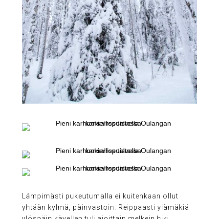
Lämpimästi pukeutumalla ei kuitenkaan ollut
yhtään kylmä, päinvastoin. Reippaasti ylämäkiä
ylöspäin kävellen tuli ajoittain melkein hiki.