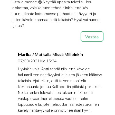
Listalle menee 🙂 Näyttää upealta talvella. Jos
laiskottaa, voisiko tuon tehdä niinkin, että käy
alkumatkasta katsomassa parhaat nähtävyydet ja
sitten kävelee samaa tietä takaisin? Hyvä vai huono
ajatus?
Vastaa
Marika / Matkalla Missä Milloinkin
07/03/2021 klo 15:34
Hyvinkin voisi Antti tehdä niin, että kävelee
haluamilleen nähtävyyksille ja sen jälkeen kääntyy
takaisin. Ajattelisin, että talven suositeltu
kiertosuunta johtuu Kallioportin pitkistä portaista.
Ne kuitenkin tulevat suosituksen mukaisesti
vastapäivään kierrettäessä vastaan reitin
loppupuolella, joten ehdottamasi edestakainen
kävely nähtävyyksille onnistunee ihan hyvin.