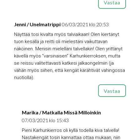
Vastaa
Jenni / Unelmatrippi
06/03/2021 klo 20:53
Näyttää tosi kivalta myös talviaikaan! Olen kiertänyt
tuon kesällä ja reitti oli mielestäni vaikuttavan
näköinen. Menisin mielelläni talvellakin! Olen yrittänyt
kävellä myös ”varsinaisen” Karhunkierroksen, mutta
se reissu valitettavasti katkesi jalkaongelmiin (ja
vähän myös siihen, että kengät kärähtivät vahingossa
nuotiolla).
Vastaa
Marika / Matkalla Missä Milloinkin
07/03/2021 klo 15:43
Pieni Karhunkierros oli kyllä todella kiva talvella!
Nastakengät tosin kannattaa ottaa mukaan, niin