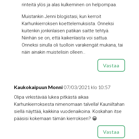
rinteitä ylös ja alas kulkeminen on helpompaa.
Muistankin Jenni blogistasi, kun kerroit
Karhunkierroksen koettelemuksista. Onneksi
kuitenkin jonkinlaisen patikan saitte tehtyä.
Niinhän se on, että kaikenlaista voi sattua.
Onneksi sinulla oli tuolloin varakengät mukana, tai
näin ainakin muistelisin olleen…
Vastaa
Kaukokaipuun Monni
07/03/2021 klo 10:57
Olipa virkistävää lukea pitkästä aikaa
Karhunkierroksesta nimenomaan talvella! Kauniiltahan
siellä näyttää, kaikkina vuodenaikoina. Koskahan itse
pääsisi kokemaan tämän kierroksen? 😀
Vastaa