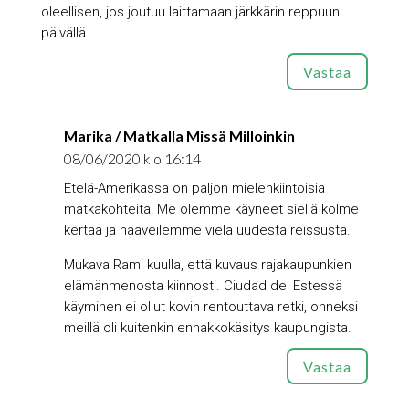
oleellisen, jos joutuu laittamaan järkkärin reppuun
päivällä.
Vastaa
Marika / Matkalla Missä Milloinkin
08/06/2020 klo 16:14
Etelä-Amerikassa on paljon mielenkiintoisia
matkakohteita! Me olemme käyneet siellä kolme
kertaa ja haaveilemme vielä uudesta reissusta.
Mukava Rami kuulla, että kuvaus rajakaupunkien
elämänmenosta kiinnosti. Ciudad del Estessä
käyminen ei ollut kovin rentouttava retki, onneksi
meillä oli kuitenkin ennakkokäsitys kaupungista.
Vastaa