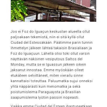
Jos ei Foz do Iguaçun keskustan alueella ollut
paljoakaan tekemistä, niin ei sitä kyllä ollut
Ciudad del Estessäkään. Päätimme parin tunnin
ihmettelyn jälkeen lähteä takaisin Brasialiaan ja
Foz do Iguaçuun. Lähellä olisi toki ollut varsin
näyttävän näköinen vesiputous Saltos del
Monday, mutta se ei Iguassun jälkeen oikein
jaksanut innostaa. Emme myöskään olleet
etukäteen selvittäneet, miten vierailu sinne
kannattaisi toteuttaa. Paluumatka sujui onneksi
yhtä näppärästi kuin menomatka ja sekä
poistumisleima Paraguaysta ja Brasilian
saapumisleima lyötiin passiin nopeasti.
Vaikka emme Ciudad del Esteen ihastuneetkaan,