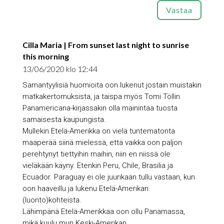
Vastaa
Cilla Maria | From sunset last night to sunrise
this morning
13/06/2020 klo 12:44
Samantyylisiä huomioita oon lukenut jostain muistakin
matkakertomuksista, ja taispa myös Tomi Töllin
Panamericana-kirjassakin olla mainintaa tuosta
samaisesta kaupungista.
Mullekin Etelä-Amerikka on vielä tuntematonta
maaperää siinä mielessä, että vaikka oon paljon
perehtynyt tiettyihin maihin, niin en niissä ole
vieläkään käyny. Etenkin Peru, Chile, Brasilia ja
Ecuador. Paraguay ei ole juurikaan tullu vastaan, kun
oon haaveillu ja lukenu Etelä-Amerikan
(luonto)kohteista.
Lähimpänä Etelä-Amerikkaa oon ollu Panamassa,
mikä kuulu mun Keski-Amerikan