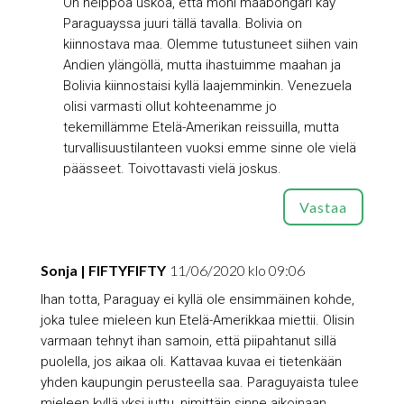
On helppoa uskoa, että moni maabongari käy
Paraguayssa juuri tällä tavalla. Bolivia on
kiinnostava maa. Olemme tutustuneet siihen vain
Andien ylängöllä, mutta ihastuimme maahan ja
Bolivia kiinnostaisi kyllä laajemminkin. Venezuela
olisi varmasti ollut kohteenamme jo
tekemillämme Etelä-Amerikan reissuilla, mutta
turvallisuustilanteen vuoksi emme sinne ole vielä
päässeet. Toivottavasti vielä joskus.
Vastaa
Sonja | FIFTYFIFTY
11/06/2020 klo 09:06
Ihan totta, Paraguay ei kyllä ole ensimmäinen kohde,
joka tulee mieleen kun Etelä-Amerikkaa miettii. Olisin
varmaan tehnyt ihan samoin, että piipahtanut sillä
puolella, jos aikaa oli. Kattavaa kuvaa ei tietenkään
yhden kaupungin perusteella saa. Paraguyaista tulee
mieleen kyllä yksi juttu, nimittäin sinne aikoinaan