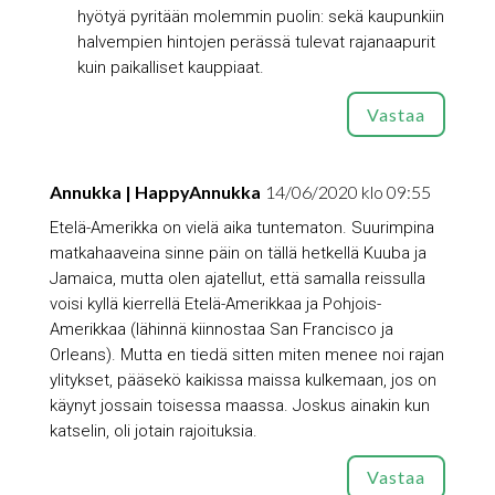
hyötyä pyritään molemmin puolin: sekä kaupunkiin
halvempien hintojen perässä tulevat rajanaapurit
kuin paikalliset kauppiaat.
Vastaa
Annukka | HappyAnnukka
14/06/2020 klo 09:55
Etelä-Amerikka on vielä aika tuntematon. Suurimpina
matkahaaveina sinne päin on tällä hetkellä Kuuba ja
Jamaica, mutta olen ajatellut, että samalla reissulla
voisi kyllä kierrellä Etelä-Amerikkaa ja Pohjois-
Amerikkaa (lähinnä kiinnostaa San Francisco ja
Orleans). Mutta en tiedä sitten miten menee noi rajan
ylitykset, pääsekö kaikissa maissa kulkemaan, jos on
käynyt jossain toisessa maassa. Joskus ainakin kun
katselin, oli jotain rajoituksia.
Vastaa