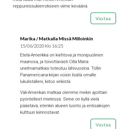
reppureissukierrokseen viime keväänä.
Vastaa
Marika / Matkalla Missä Milloinkin
15/06/2020 klo 16:25
Etelä-Amerikka on kiehtova ja monipuolinen
maanosa, ja toivottavasti Cilla Maria
unelmamatkasi toteutuu lähivuosina. Töllin
Panamericana-kirjan voisin lisätä omalle
lukulistalleni, kiitos vinkistä.
Väli-Amerikan matkaa olemme mekin ajoittain
pyöritelleet mielessä. Sinne on kyllä vielä
päästävä, etenkin alueen luonto ja entisaikojen
kulttuuri kiinnostavat.
Vastaa