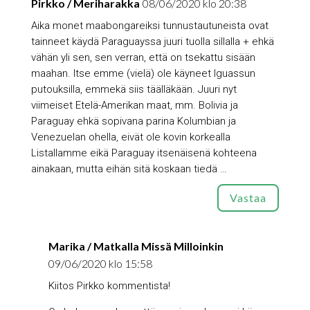
Pirkko / Meriharakka
08/06/2020 klo 20:38
Aika monet maabongareiksi tunnustautuneista ovat
tainneet käydä Paraguayssa juuri tuolla sillalla + ehkä
vähän yli sen, sen verran, että on tsekattu sisään
maahan. Itse emme (vielä) ole käyneet Iguassun
putouksilla, emmekä siis täälläkään. Juuri nyt
viimeiset Etelä-Amerikan maat, mm. Bolivia ja
Paraguay ehkä sopivana parina Kolumbian ja
Venezuelan ohella, eivät ole kovin korkealla
Listallamme eikä Paraguay itsenäisenä kohteena
ainakaan, mutta eihän sitä koskaan tiedä …
Vastaa
Marika / Matkalla Missä Milloinkin
09/06/2020 klo 15:58
Kiitos Pirkko kommentista!