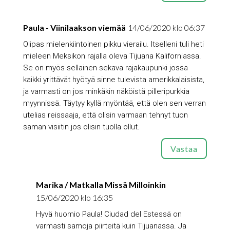
Paula - Viinilaakson viemää
14/06/2020 klo 06:37
Olipas mielenkiintoinen pikku vierailu. Itselleni tuli heti
mieleen Meksikon rajalla oleva Tijuana Kaliforniassa.
Se on myös sellainen sekava rajakaupunki jossa
kaikki yrittävät hyötyä sinne tulevista amerikkalaisista,
ja varmasti on jos minkäkin näköistä pilleripurkkia
myynnissä. Täytyy kyllä myöntää, että olen sen verran
utelias reissaaja, että olisin varmaan tehnyt tuon
saman visiitin jos olisin tuolla ollut.
Vastaa
Marika / Matkalla Missä Milloinkin
15/06/2020 klo 16:35
Hyvä huomio Paula! Ciudad del Estessä on
varmasti samoja piirteitä kuin Tijuanassa. Ja