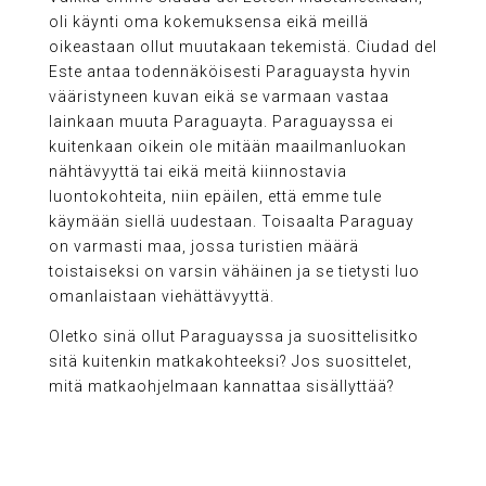
oli käynti oma kokemuksensa eikä meillä
oikeastaan ollut muutakaan tekemistä. Ciudad del
Este antaa todennäköisesti Paraguaysta hyvin
vääristyneen kuvan eikä se varmaan vastaa
lainkaan muuta Paraguayta. Paraguayssa ei
kuitenkaan oikein ole mitään maailmanluokan
nähtävyyttä tai eikä meitä kiinnostavia
luontokohteita, niin epäilen, että emme tule
käymään siellä uudestaan. Toisaalta Paraguay
on varmasti maa, jossa turistien määrä
toistaiseksi on varsin vähäinen ja se tietysti luo
omanlaistaan viehättävyyttä.
Oletko sinä ollut Paraguayssa ja suosittelisitko
sitä kuitenkin matkakohteeksi? Jos suosittelet,
mitä matkaohjelmaan kannattaa sisällyttää?