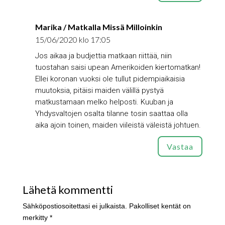
Marika / Matkalla Missä Milloinkin
15/06/2020 klo 17:05
Jos aikaa ja budjettia matkaan riittää, niin
tuostahan saisi upean Amerikoiden kiertomatkan!
Ellei koronan vuoksi ole tullut pidempiaikaisia
muutoksia, pitäisi maiden välillä pystyä
matkustamaan melko helposti. Kuuban ja
Yhdysvaltojen osalta tilanne tosin saattaa olla
aika ajoin toinen, maiden viileistä väleistä johtuen.
Vastaa
Lähetä kommentti
Sähköpostiosoitettasi ei julkaista.
Pakolliset kentät on
merkitty
*