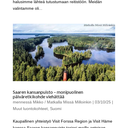
halusimme lähteä tutustumaan reitistöön. Meidän
valintamme oli...
Saaren kansanpuisto – monipuolinen
päiväretkikohde viehättää
mennessä
Mikko / Matkalla Missä Milloinkin
|
03/10/25
|
Muut luontokohteet
,
Suomi
Kaupallinen yhteistyö Visit Forssa Region ja Visit Häme
kanssa Saaren kansanpuisto tarjosi meille antoisan