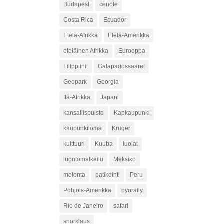
Budapest
cenote
Costa Rica
Ecuador
Etelä-Afrikka
Etelä-Amerikka
eteläinen Afrikka
Eurooppa
Filippiinit
Galapagossaaret
Geopark
Georgia
Itä-Afrikka
Japani
kansallispuisto
Kapkaupunki
kaupunkiloma
Kruger
kulttuuri
Kuuba
luolat
luontomatkailu
Meksiko
melonta
patikointi
Peru
Pohjois-Amerikka
pyöräily
Rio de Janeiro
safari
snorklaus