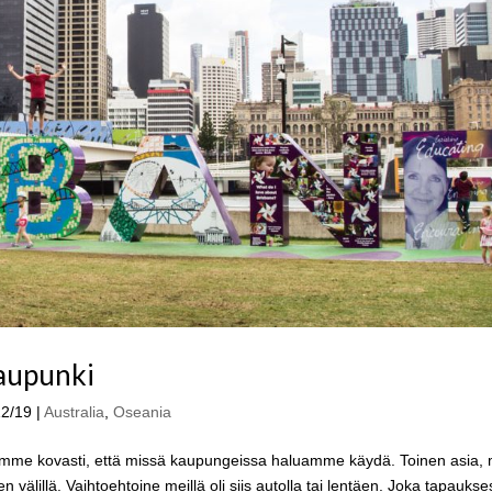
kaupunki
12/19
|
Australia
,
Oseania
mme kovasti, että missä kaupungeissa haluamme käydä. Toinen asia, 
 välillä. Vaihtoehtoine meillä oli siis autolla tai lentäen. Joka tapauks