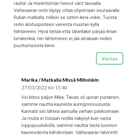
rauha! Ja mielettömän hienot värit taivaalla.
Valtavaaran reitti täytyy ottaa ohjelmaan seuraavalla
Rukan matkalla, milloin se sitten ikinä onkin. Tuosta
reitin aloituspisteen vierestä muistan kyllä
hiihtäneeni. Hyvä tietää että talvellakin pärjää ilman
lumikenkiä, niin lähteminen ei jää ainakaan niiden
puuttumisesta kiinni.
Vastaa
Marika / Matkalla Missä Milloinkin
27/03/2022 klo 15:40
Voi kiitos paljon Mika. Taivas oli upean punainen,
saimme nauttia kauniista auringonnoususta.
Kannatti siis lähteä aamuilla varhain patikoimaan.
Ja muita ei tosiaan reitillä näkynyt kuin vasta
loppupuoliskolla, saimme nauttia tästä luonnon
kauneudesta kahdestaan. Valtavaaran talvireitti