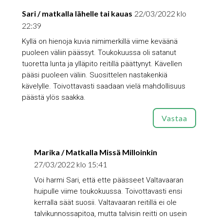
Sari / matkalla lähelle tai kauas
22/03/2022 klo
22:39
Kyllä on hienoja kuvia nimimerkillä viime keväänä
puoleen väliin päässyt. Toukokuussa oli satanut
tuoretta lunta ja ylläpito reitillä päättynyt. Kävellen
pääsi puoleen väliin. Suosittelen nastakenkiä
kävelylle. Toivottavasti saadaan vielä mahdollisuus
päästä ylös saakka.
Vastaa
Marika / Matkalla Missä Milloinkin
27/03/2022 klo 15:41
Voi harmi Sari, että ette päässeet Valtavaaran
huipulle viime toukokuussa. Toivottavasti ensi
kerralla säät suosii. Valtavaaran reitillä ei ole
talvikunnossapitoa, mutta talvisin reitti on usein