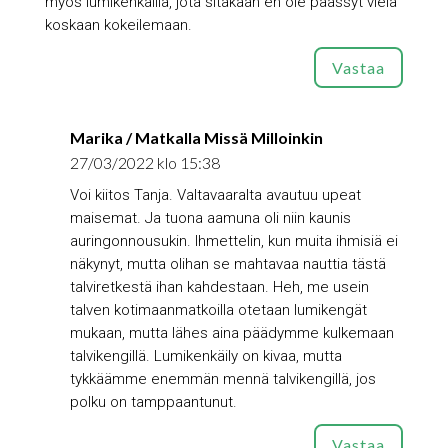
myös lumikenkäillä, jota sitäkään en ole päässyt vielä
koskaan kokeilemaan.
Vastaa
Marika / Matkalla Missä Milloinkin
27/03/2022 klo 15:38
Voi kiitos Tanja. Valtavaaralta avautuu upeat
maisemat. Ja tuona aamuna oli niin kaunis
auringonnousukin. Ihmettelin, kun muita ihmisiä ei
näkynyt, mutta olihan se mahtavaa nauttia tästä
talviretkestä ihan kahdestaan. Heh, me usein
talven kotimaanmatkoilla otetaan lumikengät
mukaan, mutta lähes aina päädymme kulkemaan
talvikengillä. Lumikenkäily on kivaa, mutta
tykkäämme enemmän mennä talvikengillä, jos
polku on tamppaantunut.
Vastaa