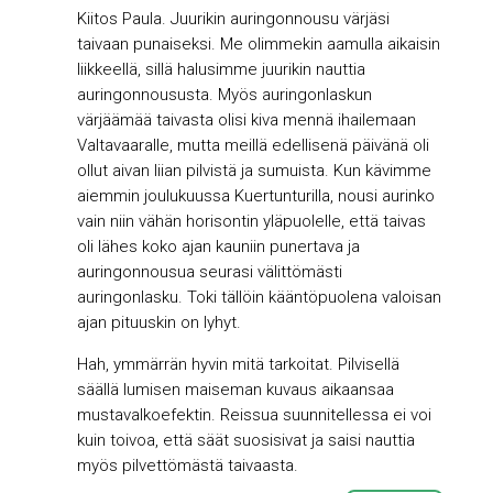
Kiitos Paula. Juurikin auringonnousu värjäsi
taivaan punaiseksi. Me olimmekin aamulla aikaisin
liikkeellä, sillä halusimme juurikin nauttia
auringonnoususta. Myös auringonlaskun
värjäämää taivasta olisi kiva mennä ihailemaan
Valtavaaralle, mutta meillä edellisenä päivänä oli
ollut aivan liian pilvistä ja sumuista. Kun kävimme
aiemmin joulukuussa Kuertunturilla, nousi aurinko
vain niin vähän horisontin yläpuolelle, että taivas
oli lähes koko ajan kauniin punertava ja
auringonnousua seurasi välittömästi
auringonlasku. Toki tällöin kääntöpuolena valoisan
ajan pituuskin on lyhyt.
Hah, ymmärrän hyvin mitä tarkoitat. Pilvisellä
säällä lumisen maiseman kuvaus aikaansaa
mustavalkoefektin. Reissua suunnitellessa ei voi
kuin toivoa, että säät suosisivat ja saisi nauttia
myös pilvettömästä taivaasta.