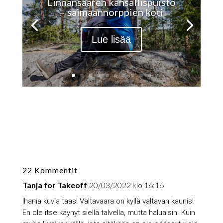
Linnansaaren kansallispuisto
– saimaannorppien koti
Lue lisää
22 Kommentit
Tanja for Takeoff
20/03/2022 klo 16:16
Ihania kuvia taas! Valtavaara on kyllä valtavan kaunis!
En ole itse käynyt siellä talvella, mutta haluaisin. Kuin