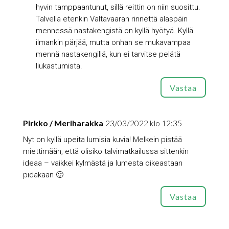
hyvin tamppaantunut, sillä reittin on niin suosittu.
Talvella etenkin Valtavaaran rinnettä alaspäin
mennessä nastakengistä on kyllä hyötyä. Kyllä
ilmankin pärjää, mutta onhan se mukavampaa
mennä nastakengillä, kun ei tarvitse pelätä
liukastumista.
Vastaa
Pirkko / Meriharakka
23/03/2022 klo 12:35
Nyt on kyllä upeita lumisia kuvia! Melkein pistää
miettimään, että olisiko talvimatkailussa sittenkin
ideaa – vaikkei kylmästä ja lumesta oikeastaan
pidäkään 🙂
Vastaa