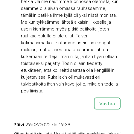
hetkiä. Ja me nautimme luonnossa olemista, kun
saamme olla aivan omassa rauhassamme,
tämäkin patikka ihme kyllä oli yksi niistä monista.
Me kun tykkäämme lähteä aikaisin liikkeelle ja
usein kierrämme myös pitkiä patikoita, joten
ruuhkaa poluilla ei ole ollut. Talven
kotimaanmatkoille otamme usein lumikengät
mukaan, mutta lähes aina päätämme lähteä
kulkemaan reittejä ilman niitä, ja ihan hyvin ollaan
toistaiseksi pärjätty. Tosin ollaan tiedetty
etukäteen, että ko. reitti saattaa olla kengilläkin
kuljettavissa. Rukallakin oli mukavasti eri
talvipatikoita ihan vain kävelijöille, mikä on todella
positiivista.
Vastaa
Päivi
29/08/2022 klo 19:39