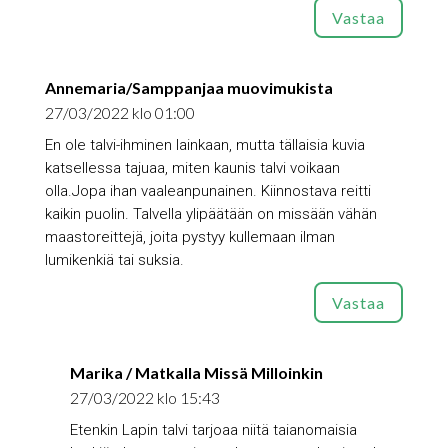
Vastaa
Annemaria/Samppanjaa muovimukista
27/03/2022 klo 01:00
En ole talvi-ihminen lainkaan, mutta tällaisia kuvia
katsellessa tajuaa, miten kaunis talvi voikaan
olla.Jopa ihan vaaleanpunainen. Kiinnostava reitti
kaikin puolin. Talvella ylipäätään on missään vähän
maastoreittejä, joita pystyy kullemaan ilman
lumikenkiä tai suksia.
Vastaa
Marika / Matkalla Missä Milloinkin
27/03/2022 klo 15:43
Etenkin Lapin talvi tarjoaa niitä taianomaisia