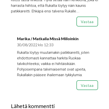
Kiitos tästä vinkistä. Hyvä tietää näin henkilönä, joka ei
harrasta hiihtoa, että Rukalta löytyy näin kaunis
patikkareitti. Ehkäpä ensi talvena Rukalle….
Vastaa
Marika / Matkalla Missä Milloinkin
30/08/2022 klo 12:33
Rukalta löytyy muutamakin patikkareitti, joten
ehdottomasti kannattaa harkita Ruokaa
talvikohteeksi, vaikka ei hiihtäisikään.
Pohjoisempana talvimaisemat ovat upeita,
Rukallakin pääsee ihailemaan tykkylumia.
Vastaa
Lähetä kommentti