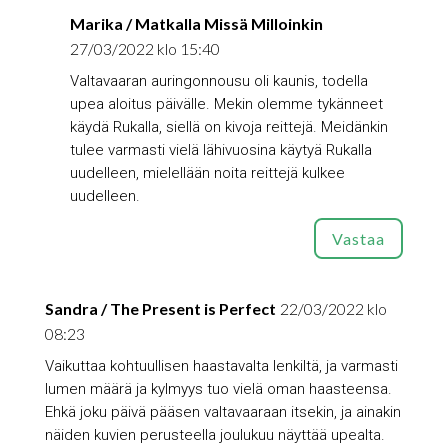
Marika / Matkalla Missä Milloinkin
27/03/2022 klo 15:40
Valtavaaran auringonnousu oli kaunis, todella
upea aloitus päivälle. Mekin olemme tykänneet
käydä Rukalla, siellä on kivoja reittejä. Meidänkin
tulee varmasti vielä lähivuosina käytyä Rukalla
uudelleen, mielellään noita reittejä kulkee
uudelleen.
Vastaa
Sandra / The Present is Perfect
22/03/2022 klo
08:23
Vaikuttaa kohtuullisen haastavalta lenkiltä, ja varmasti
lumen määrä ja kylmyys tuo vielä oman haasteensa.
Ehkä joku päivä pääsen valtavaaraan itsekin, ja ainakin
näiden kuvien perusteella joulukuu näyttää upealta.