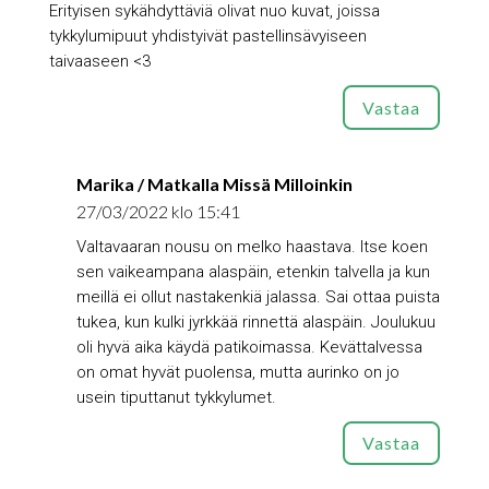
Erityisen sykähdyttäviä olivat nuo kuvat, joissa
tykkylumipuut yhdistyivät pastellinsävyiseen
taivaaseen <3
Vastaa
Marika / Matkalla Missä Milloinkin
27/03/2022 klo 15:41
Valtavaaran nousu on melko haastava. Itse koen
sen vaikeampana alaspäin, etenkin talvella ja kun
meillä ei ollut nastakenkiä jalassa. Sai ottaa puista
tukea, kun kulki jyrkkää rinnettä alaspäin. Joulukuu
oli hyvä aika käydä patikoimassa. Kevättalvessa
on omat hyvät puolensa, mutta aurinko on jo
usein tiputtanut tykkylumet.
Vastaa