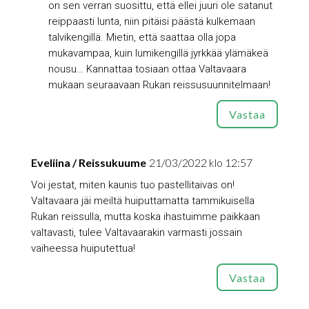
on sen verran suosittu, että ellei juuri ole satanut
reippaasti lunta, niin pitäisi päästä kulkemaan
talvikengillä. Mietin, että saattaa olla jopa
mukavampaa, kuin lumikengillä jyrkkää ylämäkeä
nousu… Kannattaa tosiaan ottaa Valtavaara
mukaan seuraavaan Rukan reissusuunnitelmaan!
Vastaa
Eveliina / Reissukuume
21/03/2022 klo 12:57
Voi jestat, miten kaunis tuo pastellitaivas on!
Valtavaara jäi meiltä huiputtamatta tammikuisella
Rukan reissulla, mutta koska ihastuimme paikkaan
valtavasti, tulee Valtavaarakin varmasti jossain
vaiheessa huiputettua!
Vastaa