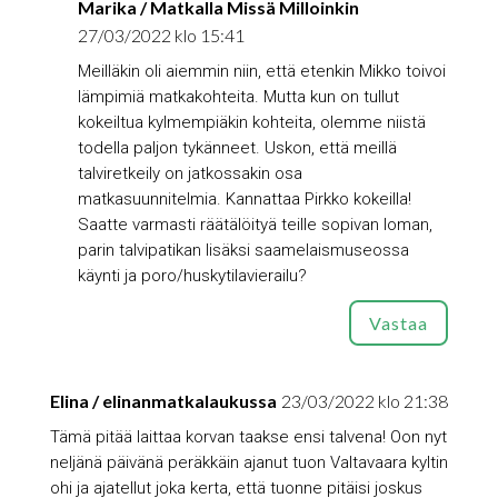
Marika / Matkalla Missä Milloinkin
27/03/2022 klo 15:41
Meilläkin oli aiemmin niin, että etenkin Mikko toivoi
lämpimiä matkakohteita. Mutta kun on tullut
kokeiltua kylmempiäkin kohteita, olemme niistä
todella paljon tykänneet. Uskon, että meillä
talviretkeily on jatkossakin osa
matkasuunnitelmia. Kannattaa Pirkko kokeilla!
Saatte varmasti räätälöityä teille sopivan loman,
parin talvipatikan lisäksi saamelaismuseossa
käynti ja poro/huskytilavierailu?
Vastaa
Elina / elinanmatkalaukussa
23/03/2022 klo 21:38
Tämä pitää laittaa korvan taakse ensi talvena! Oon nyt
neljänä päivänä peräkkäin ajanut tuon Valtavaara kyltin
ohi ja ajatellut joka kerta, että tuonne pitäisi joskus