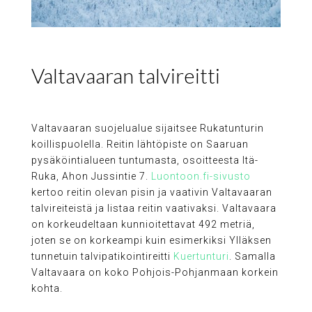
Valtavaaran talvireitti
Valtavaaran suojelualue sijaitsee Rukatunturin
koillispuolella. Reitin lähtöpiste on Saaruan
pysäköintialueen tuntumasta, osoitteesta Itä-
Ruka, Ahon Jussintie 7.
Luontoon.fi-sivusto
kertoo reitin olevan pisin ja vaativin Valtavaaran
talvireiteistä ja listaa reitin vaativaksi. Valtavaara
on korkeudeltaan kunnioitettavat 492 metriä,
joten se on korkeampi kuin esimerkiksi Ylläksen
tunnetuin talvipatikointireitti
Kuertunturi
. Samalla
Valtavaara on koko Pohjois-Pohjanmaan korkein
kohta.