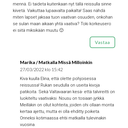
mennä. Ei taideta kuitenkaan nyt tällä reissulla sinne
kiivetä. Vaikuttaa lupaavalta paikalta! Saas nähdä
miten lapset jaksaa tuon vaativan osuuden, onkohan
se sulan maan aikaan yhtä vaativa? Toki korkeusero
ei siitä miksikään muutu 🙂
Vastaa
Marika / Matkalla Missä Milloinkin
27/03/2022 klo 15:42
Kiva kuulla Elina, että olette pohjoisessa
reissussa! Rukan seudulla on useita kivoja
patikoita. Sekä Valtavaaran kesä- että talvireitti on
luokiteltu vaativaksi. Nousu on tosiaan jyrkkä.
Meilläkin on ollut kohteita, joiden ohi ollaan monta
kertaa ajettu, mutta ei olla ehditty poiketa.
Onneksi kotimaassa ehtii matkailla tulevinakin
vuosina.