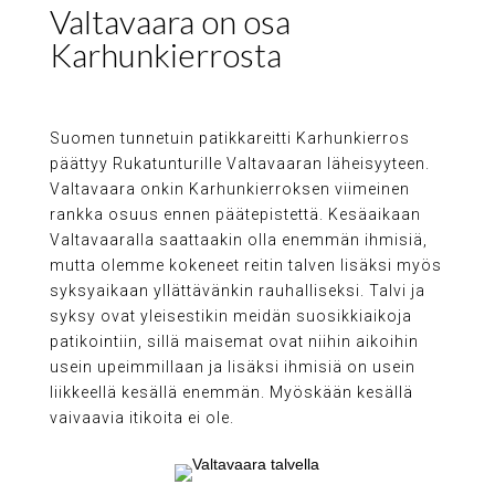
Valtavaara on osa
Karhunkierrosta
Suomen tunnetuin patikkareitti Karhunkierros
päättyy Rukatunturille Valtavaaran läheisyyteen.
Valtavaara onkin Karhunkierroksen viimeinen
rankka osuus ennen päätepistettä. Kesäaikaan
Valtavaaralla saattaakin olla enemmän ihmisiä,
mutta olemme kokeneet reitin talven lisäksi myös
syksyaikaan yllättävänkin rauhalliseksi. Talvi ja
syksy ovat yleisestikin meidän suosikkiaikoja
patikointiin, sillä maisemat ovat niihin aikoihin
usein upeimmillaan ja lisäksi ihmisiä on usein
liikkeellä kesällä enemmän. Myöskään kesällä
vaivaavia itikoita ei ole.