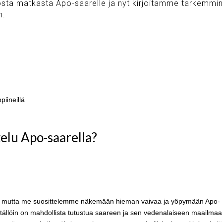
uosta matkasta Apo-saarelle ja nyt kirjoitamme tarkemmi
on.
kelu Apo-saarella?
si, mutta me suosittelemme näkemään hieman vaivaa ja yöpymään Apo-
ä tällöin on mahdollista tutustua saareen ja sen vedenalaiseen maailma