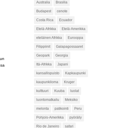
Australia
Brasilia
Budapest
cenote
Costa Rica
Ecuador
Etelä-Afrikka
Etelä-Amerikka
eteläinen Afrikka
Eurooppa
Filippiinit
Galapagossaaret
Geopark
Georgia
uun
Itä-Afrikka
Japani
ssa
kansallispuisto
Kapkaupunki
kaupunkiloma
Kruger
kulttuuri
Kuuba
luolat
luontomatkailu
Meksiko
melonta
patikointi
Peru
Pohjois-Amerikka
pyöräily
Rio de Janeiro
safari