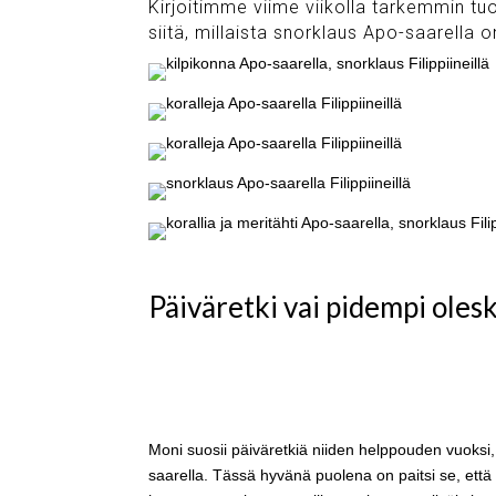
Kirjoitimme viime viikolla tarkemmin t
siitä, millaista snorklaus Apo-saarella 
Päiväretki vai pidempi oles
Moni suosii päiväretkiä niiden helppouden vuok
saarella. Tässä hyvänä puolena on paitsi se, ett