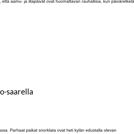
 että aamu- ja iltapäivät ovat huomattavan rauhallisia, kun päiväretkelä
o-saarella
a. Parhaat paikat snorklata ovat heti kylän edustalla olevan