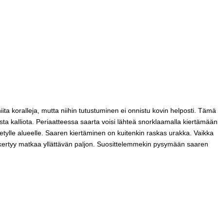
iita koralleja, mutta niihin tutustuminen ei onnistu kovin helposti. Tämä
ista kalliota. Periaatteessa saarta voisi lähteä snorklaamalla kiertämään
lletylle alueelle. Saaren kiertäminen on kuitenkin raskas urakka. Vaikka
, kertyy matkaa yllättävän paljon. Suosittelemmekin pysymään saaren