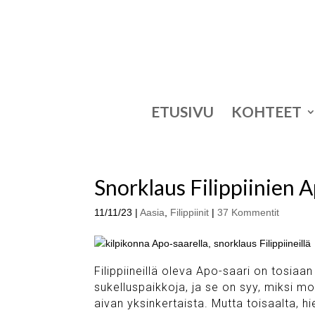
ETUSIVU
KOHTEET
Snorklaus Filippiinien 
11/11/23
|
Aasia
,
Filippiinit
|
37 Kommentit
Filippiineillä oleva Apo-saari on tosiaan
sukelluspaikkoja, ja se on syy, miksi m
aivan yksinkertaista. Mutta toisaalta, h