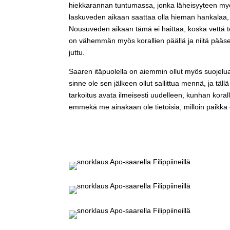
hiekkarannan tuntumassa, jonka läheisyyteen myös
laskuveden aikaan saattaa olla hieman hankalaa, s
Nousuveden aikaan tämä ei haittaa, koska vettä te
on vähemmän myös korallien päällä ja niitä pää
juttu.
Saaren itäpuolella on aiemmin ollut myös suojelu
sinne ole sen jälkeen ollut sallittua mennä, ja täll
tarkoitus avata ilmeisesti uudelleen, kunhan koralli
emmekä me ainakaan ole tietoisia, milloin paikka