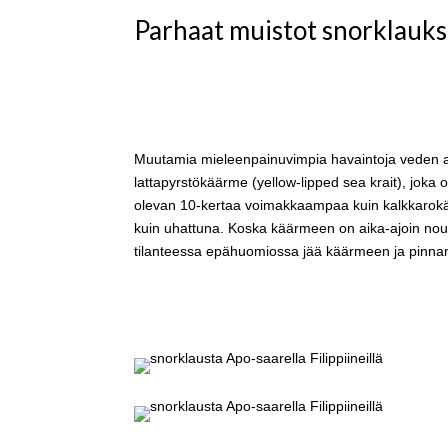
Parhaat muistot snorklaukse
Muutamia mieleenpainuvimpia havaintoja veden al
lattapyrstökäärme (yellow-lipped sea krait), joka 
olevan 10-kertaa voimakkaampaa kuin kalkkarok
kuin uhattuna. Koska käärmeen on aika-ajoin nous
tilanteessa epähuomiossa jää käärmeen ja pinnan