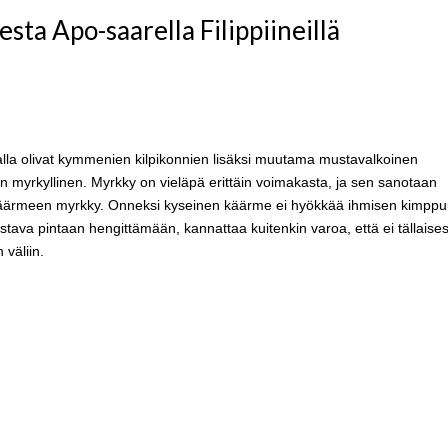
sta Apo-saarella Filippiineillä
la olivat kymmenien kilpikonnien lisäksi muutama mustavalkoinen
on myrkyllinen. Myrkky on vieläpä erittäin voimakasta, ja sen sanotaan
äärmeen myrkky. Onneksi kyseinen käärme ei hyökkää ihmisen kimpp
tava pintaan hengittämään, kannattaa kuitenkin varoa, että ei tällaise
 väliin.