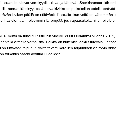
 saarelle tulevat venekyydit tulevat ja lähtevät. Snorklaamaan lähtem
illä rannan läheisyydessä oleva kivikko on paikoitellen todella terävää
rävän kivikon päällä on riittävästi. Toisaalta, kun vettä on vähemmän, s
see ihastelemaan helpommin lähempää, jos vapaasukeltaminen ei ole 
alue, mutta se tuhoutui taifuunin vuoksi, käsittääksemme vuonna 2014,
ä hetkellä armeija vartioi sitä. Paikka on kuitenkin joskus tulevaisuudess
 on riittävästi toipunut. Valitettavasti korallien toipuminen on hyvin hida
 on tarkoitus saada avattua uudelleen.