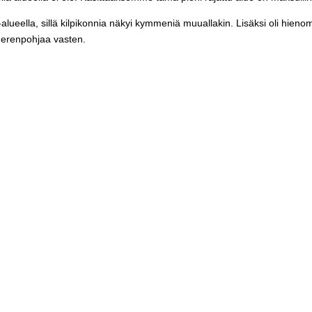
lueella, sillä kilpikonnia näkyi kymmeniä muuallakin. Lisäksi oli hien
 merenpohjaa vasten.