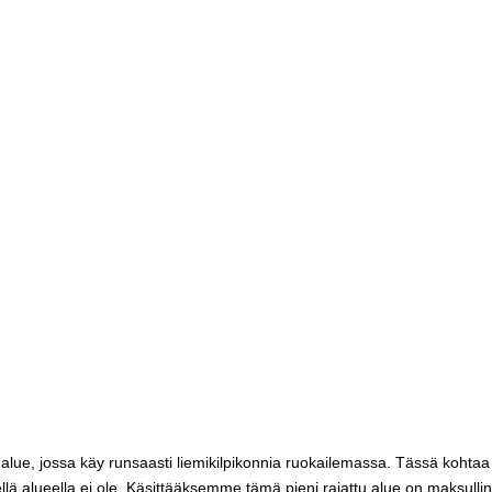
y alue, jossa käy runsaasti liemikilpikonnia ruokailemassa. Tässä kohtaa
llä alueella ei ole. Käsittääksemme tämä pieni rajattu alue on maksulli