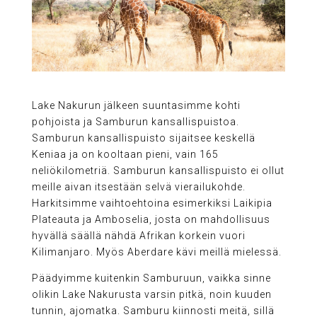
Lake Nakurun jälkeen suuntasimme kohti
pohjoista ja Samburun kansallispuistoa.
Samburun kansallispuisto sijaitsee keskellä
Keniaa ja on kooltaan pieni, vain 165
neliökilometriä. Samburun kansallispuisto ei ollut
meille aivan itsestään selvä vierailukohde.
Harkitsimme vaihtoehtoina esimerkiksi Laikipia
Plateauta ja Amboselia, josta on mahdollisuus
hyvällä säällä nähdä Afrikan korkein vuori
Kilimanjaro. Myös Aberdare kävi meillä mielessä.
Päädyimme kuitenkin Samburuun, vaikka sinne
olikin Lake Nakurusta varsin pitkä, noin kuuden
tunnin, ajomatka. Samburu kiinnosti meitä, sillä