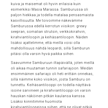
kuiva ja maisemat oli hyvin erilaisia kuin
esimerkiksi Masia Marassa. Samburussa oli
paljon hiekkaa ja todella matalaa pensasmaista
kasvillisuutta. Me toivoimme näkevämme
Samburussa edellä kerrotun viisikon: grewy
seepran, somalian strutsin, verkkokirahvin,
kirahviantiloopin ja keihäsantiloopin. Näiden
lisäksi ajattelimme, että meillä voisi olla
mahdollisuus nähdä leopardi, sillä Samburun
pitäisi olla varsin hyvä paikka siihen.
Saavuimme Samburuun iltapäivällä, joten meillä
oli aikaa muutaman tunnin safariajoon. Meidän
ensimmäinen safariajo oli heti erittäin onnekas,
sillä näimme koko viisikon, josta Samburu on
tunnettu. Keihäsantilooppi on todella näyttävä
isoine sarvineen ja kirahviantilooppi on varsin
hauskan näköinen pitkän kaulansa kanssa.
Lisäksi kiinnitimme huomiota
kirahviantiloopeissa siihen, että ne olivat pitkiä