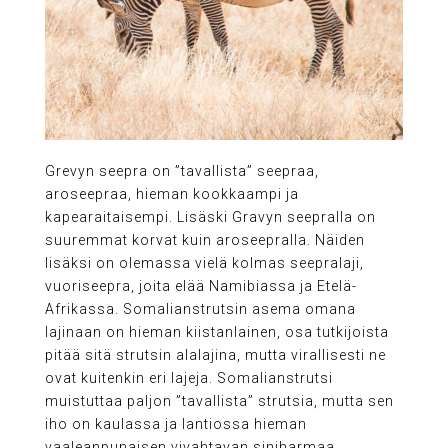
Grevyn seepra on ”tavallista” seepraa,
aroseepraa, hieman kookkaampi ja
kapearaitaisempi. Lisäski Gravyn seepralla on
suuremmat korvat kuin aroseepralla. Näiden
lisäksi on olemassa vielä kolmas seepralaji,
vuoriseepra, joita elää Namibiassa ja Etelä-
Afrikassa. Somalianstrutsin asema omana
lajinaan on hieman kiistanlainen, osa tutkijoista
pitää sitä strutsin alalajina, mutta virallisesti ne
ovat kuitenkin eri lajeja. Somalianstrutsi
muistuttaa paljon ”tavallista” strutsia, mutta sen
iho on kaulassa ja lantiossa hieman
vaaleanpunaisen vivahtavan siniharmaa.