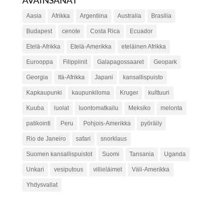
AVAINSANAT
Aasia
Afrikka
Argentiina
Australia
Brasilia
Budapest
cenote
Costa Rica
Ecuador
Etelä-Afrikka
Etelä-Amerikka
eteläinen Afrikka
Eurooppa
Filippiinit
Galapagossaaret
Geopark
Georgia
Itä-Afrikka
Japani
kansallispuisto
Kapkaupunki
kaupunkiloma
Kruger
kulttuuri
Kuuba
luolat
luontomatkailu
Meksiko
melonta
patikointi
Peru
Pohjois-Amerikka
pyöräily
Rio de Janeiro
safari
snorklaus
Suomen kansallispuistot
Suomi
Tansania
Uganda
Unkari
vesiputous
villieläimet
Väli-Amerikka
Yhdysvallat