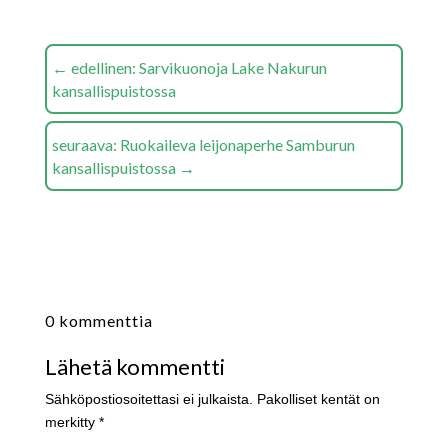
←
edellinen: Sarvikuonoja Lake Nakurun
kansallispuistossa
seuraava: Ruokaileva leijonaperhe Samburun
kansallispuistossa
→
0 kommenttia
Lähetä kommentti
Sähköpostiosoitettasi ei julkaista.
Pakolliset kentät on
merkitty
*